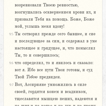
возревновали Твоею ревностью,
возгнушались осквернением крови их, и
призвали Тебя на помощь. Боже, Боже
мой, услышь меня вдову!
Ты сотворил прежде сего бывшее, и сие
9:5
и последующее за сим, и содержал в уме
настоящее и грядущее, и, что помыслил
Ты, то и совершилось;
что определил, то и явилось и сказало:
9:6
вот я. Ибо все пути Твои готовы, и суд
Твой
Тобою
предвиден.
Вот, Ассирияне умножились в силе
9:7
своей, гордятся конем и всадником,
тщеславятся мышцею пеших, надеются и
на щит и на копье и на лук и на пращу,