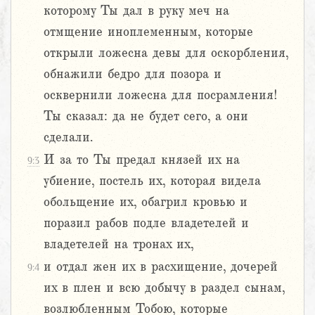
которому Ты дал в руку меч на
отмщение иноплеменным, которые
открыли ложесна девы для оскорбления,
обнажили бедро для позора и
осквернили ложесна для посрамления!
Ты сказал: да не будет сего, а они
сделали.
И за то Ты предал князей их на
9:3
убиение, постель их, которая видела
обольщение их, обагрил кровью и
поразил рабов подле владетелей и
владетелей на тронах их,
и отдал жен их в расхищение, дочерей
9:4
их в плен и всю добычу в раздел сынам,
возлюбленным Тобою, которые