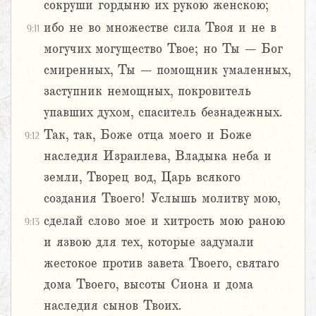
сокруши гордыню их рукою женскою;
ибо не во множестве сила Твоя и не в
9:11
могучих могущество Твое; но Ты – Бог
смиренных, Ты – помощник умаленных,
заступник немощных, покровитель
упавших духом, спаситель безнадежных.
Так, так, Боже отца моего и Боже
9:12
наследия Израилева, Владыка неба и
земли, Творец вод, Царь всякого
создания Твоего! Услышь молитву мою,
сделай слово мое и хитрость мою раною
9:13
и язвою для тех, которые задумали
жестокое против завета Твоего, святаго
дома Твоего, высоты Сиона и дома
наследия сынов Твоих.