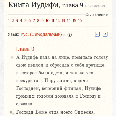
Книга Иудифи,
глава 9
неканонич.
Оглавление
1
2
3
4
5
6
7
8
9
10
11
12
13
14
15
16
Язык:
Рус. (Синодальный)
Глава 9
А Иудифь пала на лице, посыпала голову
9:1
свою пеплом и сбросила с себя вретище,
в которое была одета; и только что
воскурили в Иерусалиме, в доме
Господнем, вечерний фимиам, Иудифь
громким голосом воззвала к Господу и
сказала:
Господи Боже отца моего Симеона,
9:2