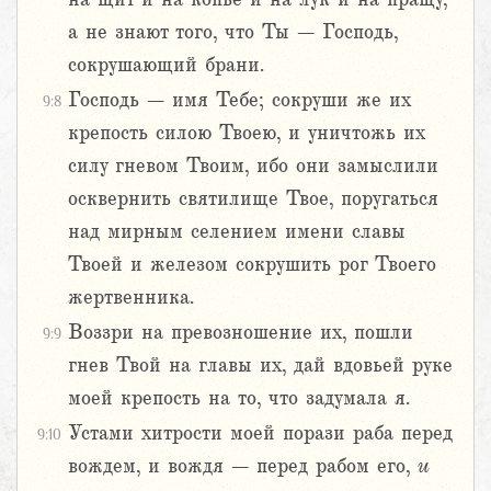
а не знают того, что Ты – Господь,
сокрушающий брани.
Господь – имя Тебе; сокруши же их
9:8
крепость силою Твоею, и уничтожь их
силу гневом Твоим, ибо они замыслили
осквернить святилище Твое, поругаться
над мирным селением имени славы
Твоей и железом сокрушить рог Твоего
жертвенника.
Воззри на превозношение их, пошли
9:9
гнев Твой на главы их, дай вдовьей руке
моей крепость на то, что задумала я.
Устами хитрости моей порази раба перед
9:10
вождем, и вождя – перед рабом его,
и