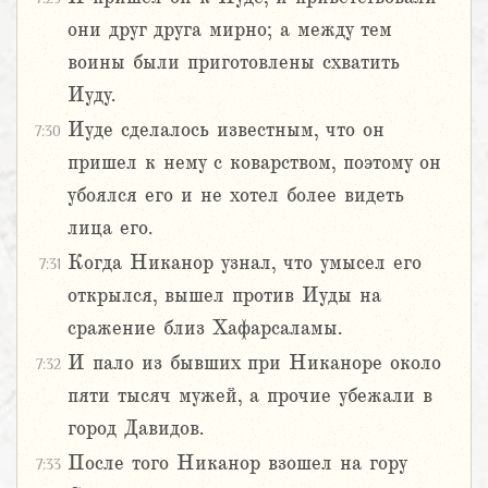
они друг друга мирно; а между тем
воины были приготовлены схватить
Иуду.
Иуде сделалось известным, что он
7:30
пришел к нему с коварством, поэтому он
убоялся его и не хотел более видеть
лица его.
Когда Никанор узнал, что умысел его
7:31
открылся, вышел против Иуды на
сражение близ Хафарсаламы.
И пало из бывших при Никаноре около
7:32
пяти тысяч мужей, а прочие убежали в
город Давидов.
После того Никанор взошел на гору
7:33