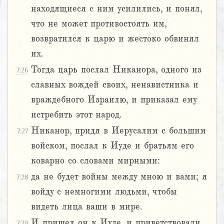
находящиеся с ним усилились, и понял,
что не может противостоять им,
возвратился к царю и жестоко обвинял
их.
Тогда царь послал Никанора, одного из
7:26
славных вождей своих, ненавистника и
враждебного Израилю, и приказал ему
истребить этот народ.
Никанор, придя в Иерусалим с большим
7:27
войском, послал к Иуде и братьям его
коварно со словами мирными:
да не будет войны между мною и вами; я
7:28
войду с немногими людьми, чтобы
видеть лица ваши в мире.
И пришел он к Иуде, и приветствовали
7:29