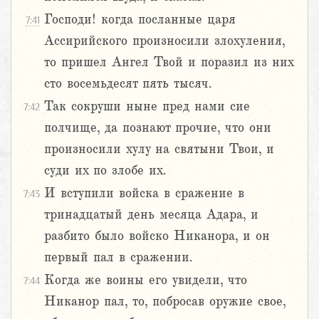
Господи! когда посланные царя
7:41
Ассирийского произносили злохуления,
то пришел Ангел Твой и поразил из них
сто восемьдесят пять тысяч.
Так сокруши ныне пред нами сие
7:42
полчище, да познают прочие, что они
произносили хулу на святыни Твои, и
суди их по злобе их.
И вступили войска в сражение в
7:43
тринадцатый день месяца Адара, и
разбито было войско Никанора, и он
первый пал в сражении.
Когда же воины его увидели, что
7:44
Никанор пал, то, побросав оружие свое,