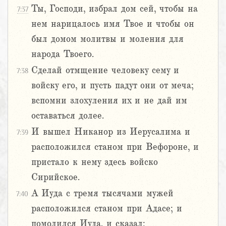
Ты, Господи, избрал дом сей, чтобы на
7:37
нем нарицалось имя Твое и чтобы он
был домом молитвы и моления для
народа Твоего.
Сделай отмщение человеку сему и
7:38
войску его, и пусть падут они от меча;
вспомни злохуления их и не дай им
оставаться долее.
И вышел Никанор из Иерусалима и
7:39
расположился станом при Вефороне, и
пристало к нему здесь войско
Сирийское.
А Иуда с тремя тысячами мужей
7:40
расположился станом при Адасе; и
помолился Иуда, и сказал: