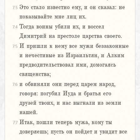
Это стало известно ему, и он сказал: не
7:3
показывайте мне лиц их.
Тогда воины убили их, и воссел
7:4
Димитрий на престоле царства своего.
И пришли к нему все мужи беззаконные
7:5
и нечестивые из Израильтян, и Алким
предводительствовал ими, домогаясь
священства;
и обвиняли они перед царем народ,
7:6
говоря: погубил Иуда и братья его
друзей твоих, и нас выгнали из земли
нашей.
Итак, пошли теперь мужа, кому ты
7:7
доверяешь; пусть он пойдет и увидит все