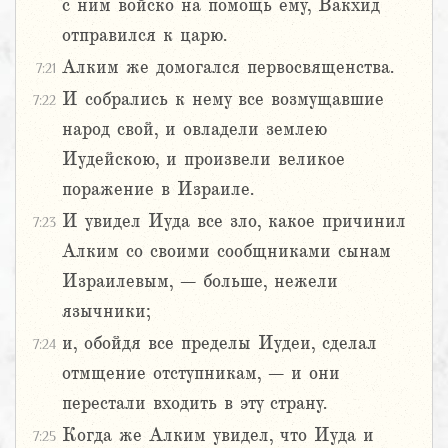
с ним войско на помощь ему, Вакхид
отправился к царю.
Алким же домогался первосвященства.
7:21
И собрались к нему все возмущавшие
7:22
народ свой, и овладели землею
Иудейскою, и произвели великое
поражение в Израиле.
И увидел Иуда все зло, какое причинил
7:23
Алким со своими сообщниками сынам
Израилевым, – больше, нежели
язычники;
и, обойдя все пределы Иудеи, сделал
7:24
отмщение отступникам, – и они
перестали входить в эту страну.
Когда же Алким увидел, что Иуда и
7:25