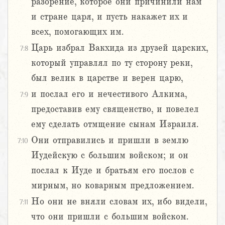
разорение, которое они причинили нам
и стране царя, и пусть накажет их и
всех, помогающих им.
Царь избрал Вакхида из друзей царских,
7:8
который управлял по ту сторону реки,
был велик в царстве и верен царю,
и послал его и нечестивого Алкима,
7:9
предоставив ему священство, и повелел
ему сделать отмщение сынам Израиля.
Они отправились и пришли в землю
7:10
Иудейскую с большим войском; и он
послал к Иуде и братьям его послов с
мирным, но коварным предложением.
Но они не вняли словам их, ибо видели,
7:11
что они пришли с большим войском.