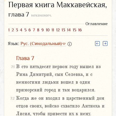
Первая книга Маккавейская,
глава 7
неканонич.
Оглавление
1
2
3
4
5
6
7
8
9
10
11
12
13
14
15
16
Язык:
Рус. (Синодальный)
Глава 7
В сто пятьдесят первом году вышел из
7:1
Рима Димитрий, сын Селевка, и с
немногими людьми вошел в один
приморский город и там воцарился.
Когда же он входил в царственный дом
7:2
отцов своих, войско схватило Антиоха и
Лисия, чтобы привести их к нему.