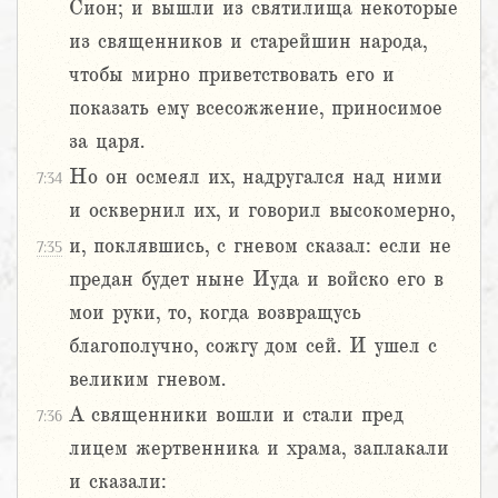
Сион; и вышли из святилища некоторые
из священников и старейшин народа,
чтобы мирно приветствовать его и
показать ему всесожжение, приносимое
за царя.
Но он осмеял их, надругался над ними
7:34
и осквернил их, и говорил высокомерно,
и, поклявшись, с гневом сказал: если не
7:35
предан будет ныне Иуда и войско его в
мои руки, то, когда возвращусь
благополучно, сожгу дом сей. И ушел с
великим гневом.
А священники вошли и стали пред
7:36
лицем жертвенника и храма, заплакали
и сказали: