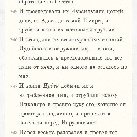
обратились в бегство.
И преследовали их Израильтяне целый
7:45
день, от Адаса до самой Газиры, и
трубили вслед их вестовыми трубами.
И выходили из всех окрестных селений
7:46
Иудейских и окружали их, – и они,
оборачиваясь к преследовавшим их, все
пали от меча, и ни одного не осталось из
них.
И взяли
Иудеи
добычи их и
7:47
награбленное ими, и отрубили голову
Никанора и правую руку его, которую он
простирал надменно, и принесли и
повесили перед Иерусалимом.
Народ весьма радовался и провел тот
7:48