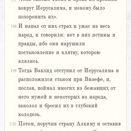
вокруг Иерусалима, и некому было
похоронить их».
И напал от них страх и ужас на весь
7:18
народ, и говорили: нет в них истины и
правды, ибо они нарушили
постановление и клятву, которою
клялись.
Тогда Вакхид отступил от Иерусалима и
7:19
расположился станом при Визефе, и,
послав, поймал многих из бежавших от
него мужей и некоторых из народа,
заколол и бросил их в глубокий
колодезь.
Потом, поручив страну Алкиму и оставив
7:20