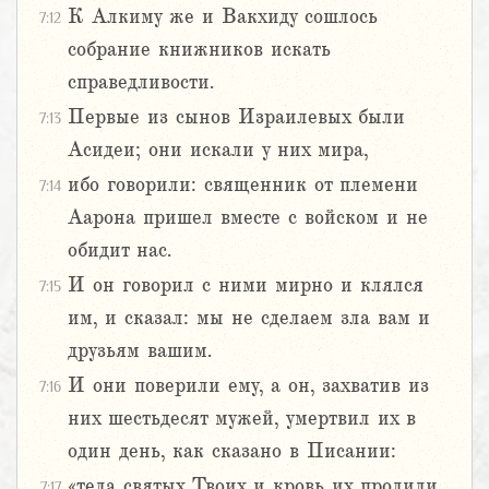
К Алкиму же и Вакхиду сошлось
7:12
собрание книжников искать
справедливости.
Первые из сынов Израилевых были
7:13
Асидеи; они искали у них мира,
ибо говорили: священник от племени
7:14
Аарона пришел вместе с войском и не
обидит нас.
И он говорил с ними мирно и клялся
7:15
им, и сказал: мы не сделаем зла вам и
друзьям вашим.
И они поверили ему, а он, захватив из
7:16
них шестьдесят мужей, умертвил их в
один день, как сказано в Писании:
«тела святых Твоих и кровь их пролили
7:17