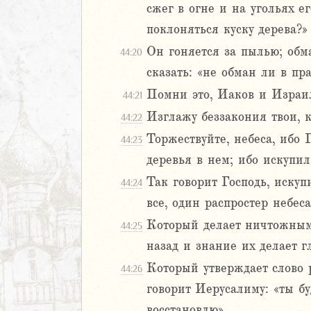
2
сжег в огне и на угольях е
3
поклоняться куску дерева?»
4
Он гоняется за пылью; обма
44:20
5
6
сказать: «не обман ли в пр
7
Помни это, Иаков и Израил
44:21
8
Изглажу беззакония твои, к
44:22
9
Торжествуйте, небеса, ибо 
20
44:23
1
деревья в нем; ибо искупи
22
Так говорит Господь, иску
44:24
23
все, один распростер небес
24
Который делает ничтожным
44:25
25
26
назад и знание их делает г
27
Который утверждает слово 
44:26
28
говорит Иерусалиму: «ты б
29
восстановлю»,