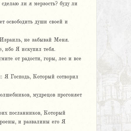
о сделаю ли я мерзость? буду ли
ет освободить души своей и
 Израиль, не забывай Меня.
е, ибо Я искупил тебя.
мите от радости, горы, лес и все
й: Я Господь, Который сотворил
олшебников, мудрецов прогоняет
оих посланников, Который
троены, и развалины его Я