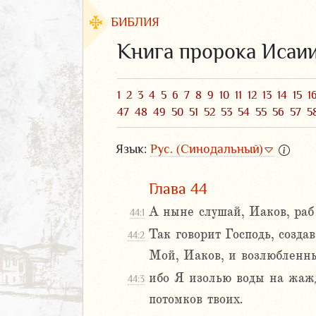
БИБЛИЯ
Книга пророка Исаи
1
2
3
4
5
6
7
8
9
10
11
12
13
14
15
1
47
48
49
50
51
52
53
54
55
56
57
5
Язык:
Рус. (Синодальный)
Глава 44
А ныне слушай, Иаков, раб
44:1
ЗАВЕТ
Так говорит Господь, созда
44:2
Мой, Иаков, и возлюбленны
ибо Я изолью воды на жажд
44:3
потомков твоих.
аконие