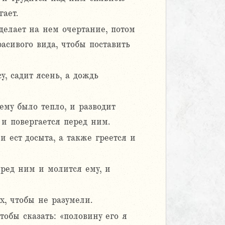
гает.
делает на нем очертание, потом
расивого вида, чтобы поставить
у, садит ясень, а дождь
ему было тепло, и разводит
, и повергается перед ним.
и ест досыта, а также греется и
перед ним и молится ему, и
х, чтобы не разумели.
тобы сказать: «половину его я