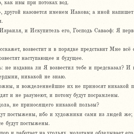
, как ивы при потоках вод.
, другой назовется именем Иакова; а иной напишет 
.
 Израиля, и Искупитель его, Господь Саваоф: Я пер
сскажет, возвестит и в порядке представит Мне всё 
озвестят наступающее и будущее.
ь: не издавна ли Я возвестил тебе и предсказал? И
ердыни, никакой не знаю.
ожны, и вожделеннейшие их не приносят никакой по
дят и не разумеют, и потому будут посрамлены.
дола, не приносящего никакой пользы?
дут постыжены, ибо и художники сами из людей же; 
се будут постыжены.
пор и работает на угольях, молотами обделывает ег