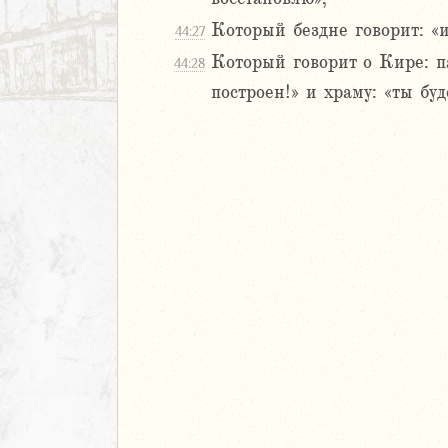
30
1
Который бездне говорит: «и
44:27
32
Который говорит о Кире: п
44:28
33
построен!» и храму: «ты бу
34
35
36
37
38
39
40
1
42
43
44
45
46
47