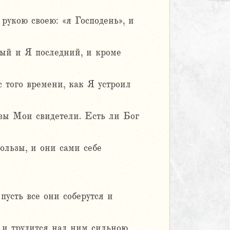
рукою своею: «я Господень», и
вый и Я последний, и кроме
с того времени, как Я устроил
 вы Мои свидетели. Есть ли Бог
льзы, и они сами себе
пусть все они соберутся и
о и трудится над ним сильною