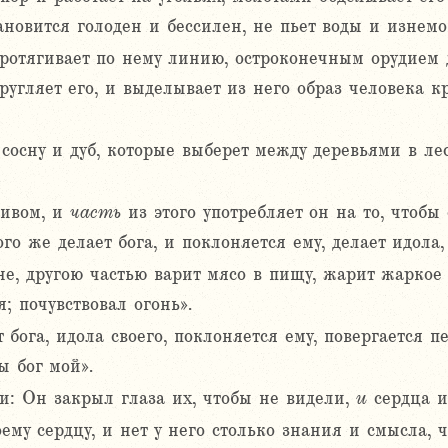
тановится голоден и бессилен, не пьет воды и изнемо
протягивает по нему линию, остроконечным орудием 
ругляет его, и выделывает из него образ человека к
 сосну и дуб, которые выберет между деревьями в лес
ливом, и
часть
из этого употребляет он на то, чтобы 
ого же делает бога, и поклоняется ему, делает идола
не, другою частью варит мясо в пищу, жарит жаркое 
я; почувствовал огонь».
т бога, идола своего, поклоняется ему, повергается 
ы бог мой».
и: Он закрыл глаза их, чтобы не видели,
и
сердца и
ему сердцу, и нет у него столько знания и смысла, ч