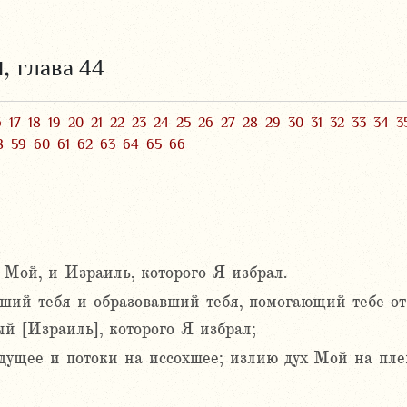
и,
глава 44
6
17
18
19
20
21
22
23
24
25
26
27
28
29
30
31
32
33
34
3
8
59
60
61
62
63
64
65
66
 Мой, и Израиль, которого Я избрал.
вший тебя и образовавший тебя, помогающий тебе от
й [Израиль], которого Я избрал;
ущее и потоки на иссохшее; излию дух Мой на пле