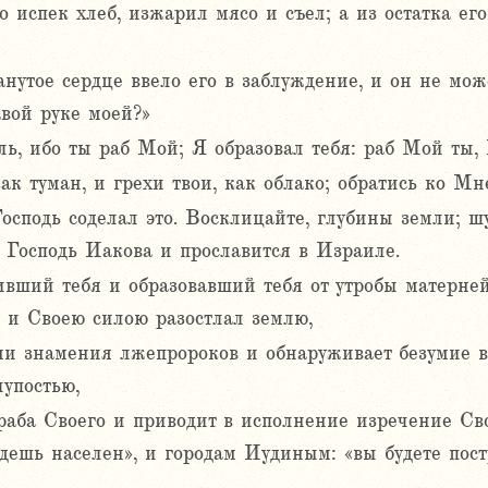
го испек хлеб, изжарил мясо и съел; а из остатка ег
нутое сердце ввело его в заблуждение, и он не мож
авой руке моей?»
ь, ибо ты раб Мой; Я образовал тебя: раб Мой ты,
ак туман, и грехи твои, как облако; обратись ко Мн
Господь соделал это. Восклицайте, глубины земли; шу
л Господь Иакова и прославится в Израиле.
пивший тебя и образовавший тебя от утробы матерне
а и Своею силою разостлал землю,
и знамения лжепророков и обнаруживает безумие в
лупостью,
раба Своего и приводит в исполнение изречение Св
удешь населен», и городам Иудиным: «вы будете пос