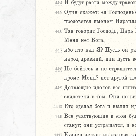
И будут расти между травою
44:4
Навин
Один скажет: «я Господень»
44:5
Израилевы
прозовется именем Израиля
ств
Так говорит Господь, Царь
44:6
рств
Меня нет Бога,
рств
ибо кто как Я? Пусть он ра
44:7
рств
народ древний, или пусть в
ралипоменон
ралипоменон
Не бойтесь и не страшитес
44:8
кроме Меня? нет другой тв
я
Делающие идолов все ничт
44:9
дры
свидетели в том. Они не ви
ь
Кто сделал бога и вылил и
44:10
Все участвующие в этом бу
44:11
ирь
станут; они устрашатся, и в
Кузнец делает из железа то
44:12