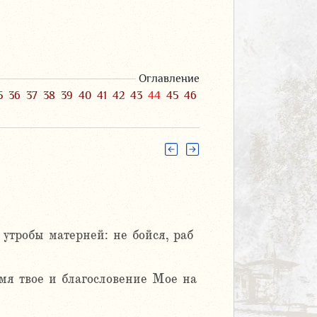
Оглавление
5
36
37
38
39
40
41
42
43
44
45
46
 утробы матерней: не бойся, раб
мя твое и благословение Мое на