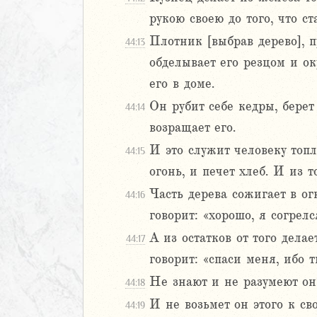
иаст
рукою своею до того, что с
Песней
Плотник [выбрав дерево], 
44:13
рость
обделывает его резцом и ок
а
его в доме.
Он рубит себе кедры, берет
44:14
возращает его.
2
И это служит человеку топ
44:15
3
огонь, и печет хлеб. И из т
4
Часть дерева сожигает в ог
5
44:16
6
говорит: «хорошо, я согрелс
А из остатков от того делае
44:17
8
говорит: «спаси меня, ибо т
9
Не знают и не разумеют он
0
44:18
1
И не возьмет он этого к сво
44:19