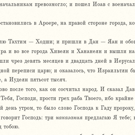
начальникам превозмогло; и пошел Иоав с военачал
тановились в Ароере, на правой стороне города, к
млю Тахтим – Ходши; и пришли в Дан – Яан и обо
ра и во все города Хивеян и Хананеян и вышли на
ли чрез девять месяцев и двадцать дней в Иерусал
ной переписи царю; и оказалось, что Израильтян б
, а Иудеян пятьсот тысяч.
во после того, как он сосчитал народ. И сказал Дав
Тебя, Господи, прости грех раба Твоего, ибо крайне
й день утром, то было слово Господа к Гаду пророку
 говорит Господь: три
наказания
предлагаю Я тебе; 
д тобою.