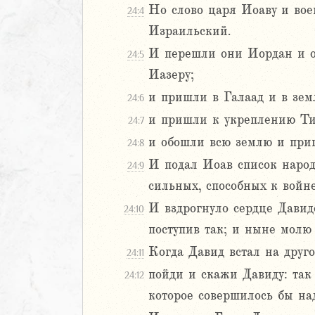
Но слово царя Иоаву и вое
24:4
Навин
Израильский.
Израилевы
И перешли они Иордан и ос
24:5
ств
Иазеру;
рств
и пришли в Галаад и в зе
24:6
и пришли к укреплению Ти
24:7
2
3
и обошли всю землю и приш
24:8
4
И подал Иоав список народ
24:9
5
сильных, способных к войне
6
И вздрогнуло сердце Давидо
24:10
8
поступив так; и ныне молю 
9
Когда Давид встал на друго
24:11
0
пойди и скажи Давиду: так
24:12
1
которое совершилось бы на
2