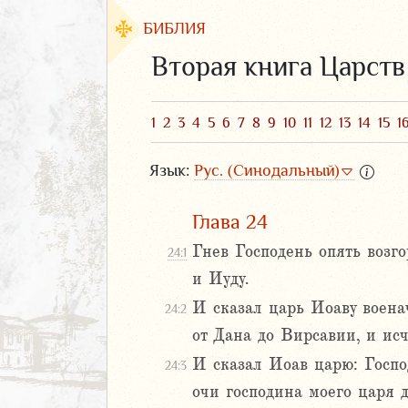
БИБЛИЯ
Вторая книга Царств
1
2
3
4
5
6
7
8
9
10
11
12
13
14
15
1
Язык:
Рус. (Синодальный)
Глава 24
Гнев Господень опять возг
24:1
и Иуду.
ЗАВЕТ
И сказал царь Иоаву воен
24:2
от Дана до Вирсавии, и исч
И сказал Иоав царю: Господ
24:3
очи господина моего царя 
аконие