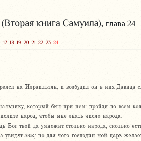
 (Вторая книга Самуила),
глава 24
6
17
18
19
20
21
22
23
24
орелся на Израильтян, и возбудил он в них Давида с
ачальнику, который был при нем: пройди по всем к
ислите народ, чтобы мне знать число народа.
ь Бог твой да умножит столько народа, сколько есть,
да увидят
это;
но для чего господин мой царь желает