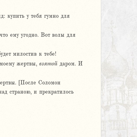
: купить у тебя гумно для
что ему угодно. Вот волы для
удет милостив к тебе!
у моему жертвы,
взятой
даром. И
ертвы. [После Соломон
над страною, и прекратилось