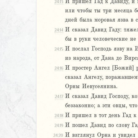
3
И пришел Гад к Давиду, и в
24:13
4
или чтобы ты три месяца б
5
дней была моровая язва в с
6
И сказал Давид Гаду: тяжел
24:14
7
8
бы в руки человеческие не
9
И послал Господь язву на И
24:15
20
из народа, от Дана до Вирс
1
И простер Ангел [Божий] р
24:16
22
сказал Ангелу, поражавшему
23
24
Орны Иевусеянина.
рств
И сказал Давид Господу, ко
24:17
рств
беззаконно; а эти овцы, чт
ралипоменон
И пришел в тот день Гад к
ралипоменон
24:18
И пошел Давид по слову Гад
24:19
я
И взглянул Орна и увидел 
24:20