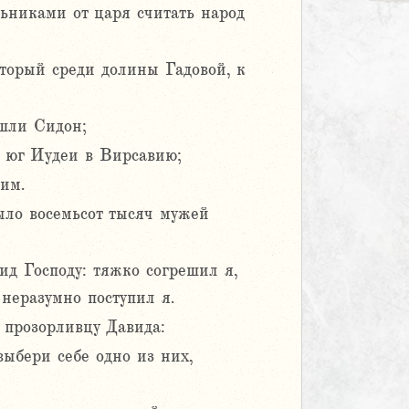
ьниками от царя считать народ
оторый среди долины Гадовой, к
шли Сидон;
 юг Иудеи в Вирсавию;
им.
ыло восемьсот тысяч мужей
ид Господу: тяжко согрешил я,
 неразумно поступил я.
, прозорливцу Давида:
выбери себе одно из них,