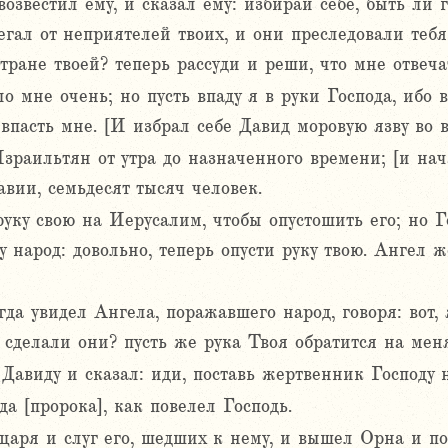
озвестил ему, и сказал ему: избирай себе, быть ли г
егал от неприятелей твоих, и они преследовали тебя
тране твоей? теперь рассуди и реши, что мне отвеч
о мне очень; но пусть впаду я в руки Господа, ибо 
 впасть мне. [И избрал себе Давид моровую язву во
зраильтян от утра до назначенного времени; [и нач
авии, семьдесят тысяч человек.
уку свою на Иерусалим, чтобы опустошить его; но Г
 народ: довольно, теперь опусти руку твою. Ангел ж
гда увидел Ангела, поражавшего народ, говоря: вот, 
о сделали они? пусть же рука Твоя обратится на мен
 Давиду и сказал: иди, поставь жертвенник Господу
а [пророка], как повелел Господь.
царя и слуг его, шедших к нему, и вышел Орна и п