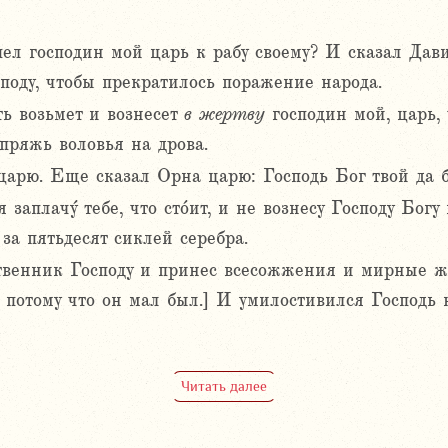
ел господин мой царь к рабу своему? И сказал Давид
поду, чтобы прекратилось поражение народа.
ть возьмет и вознесет
в
жертву
господин мой, царь, 
пряжь воловья на дрова.
 царю. Еще сказал Орна царю: Господь Бог твой да б
 заплачу́ тебе, что сто́ит, и не вознесу Господу Бог
за пятьдесят сиклей серебра.
твенник Господу и принес всесожжения и мирные ж
 потому что он мал был.] И умилостивился Господь 
Читать далее