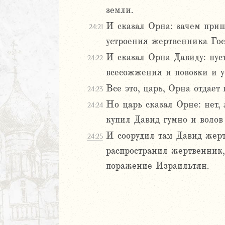
дры
земли.
И сказал Орна: зачем приш
ь
24:21
устроения жертвенника Гос
ирь
И сказал Орна Давиду: пус
24:22
всесожжения и повозки и у
Все это, царь, Орна отдает
иаст
24:23
Песней
Но царь сказал Орне: нет, я
24:24
рость
купил Давид гумно и волов 
а
И соорудил там Давид жер
24:25
распространил жертвенник,
ия
поражение Израильтян.
еремии
ие Иеремии
иль