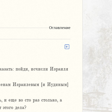
Оглавление
казать: пойди, исчисли Израиля
оленам Израилевым [и Иудиным]
 и еще во сто раз столько, а
 этого дела?