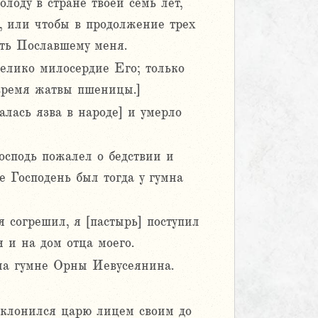
олоду в стране твоей семь лет,
, или чтобы в продолжение трех
ать Пославшему меня.
велико милосердие Его; только
 время жатвы пшеницы.]
алась язва в народе] и умерло
осподь пожалел о бедствии и
е Господень был тогда у гумна
я согрешил, я [пастырь] поступил
я и на дом отца моего.
 на гумне Орны Иевусеянина.
оклонился царю лицем своим до