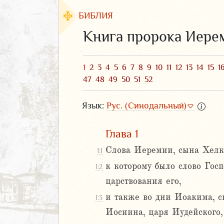
БИБЛИЯ
Книга пророка Иере
1
2
3
4
5
6
7
8
9
10
11
12
13
14
15
1
47
48
49
50
51
52
Язык:
Рус. (Синодальный)
Глава 1
Слова Иеремии, сына Хелк
1:1
ЗАВЕТ
к которому было слово Гос
1:2
царствования его,
и также во дни Иоакима, с
1:3
Иосиина, царя Иудейского,
аконие