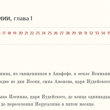
мии,
глава 1
6
17
18
19
20
21
22
23
24
25
26
27
28
29
30
31
32
33
34
3
иина, из священников в Анафофе, в земле Вениами
подне во дни Иосии, сына Амонова, царя Иудейского
ына Иосиина, царя Иудейского, до конца одиннадца
 до переселения Иерусалима в пятом месяце.