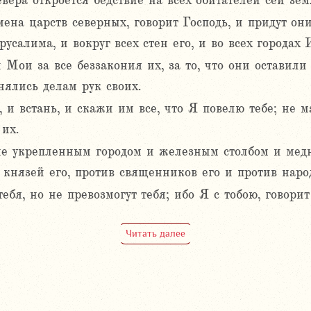
евера откроется бедствие на всех обитателей сей зем
мена царств северных, говорит Господь, и придут он
усалима, и вокруг всех стен его, и во всех городах 
 Мои за все беззакония их, за то, что они оставил
ялись делам рук своих.
 и встань, и скажи им все, что Я повелю тебе; не 
 их.
не укрепленным городом и железным столбом и медн
 князей его, против священников его и против наро
ебя, но не превозмогут тебя; ибо Я с тобою, говорит
Читать далее