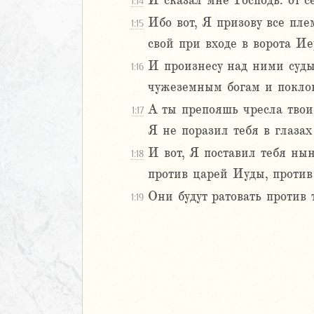
И сказал мне Господь: от с
1:14
иаст
Ибо вот, Я призову все пле
1:15
Песней
свой при входе в ворота Иер
рость
И произнесу над ними суды
1:16
а
чужеземным богам и поклон
А ты препояшь чресла твои,
1:17
ия
Я не поразил тебя в глазах
И вот, Я поставил тебя ны
1:18
2
против царей Иуды, против
3
4
Они будут ратовать против т
1:19
5
6
8
9
0