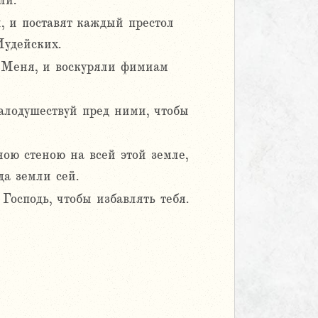
ли.
и, и поставят каждый престол
Иудейских.
и Меня, и воскуряли фимиам
малодушествуй пред ними, чтобы
ою стеною на всей этой земле,
да земли сей.
 Господь, чтобы избавлять тебя.