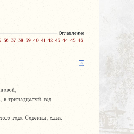
Оглавление
5
36
37
38
39
40
41
42
43
44
45
46
новой,
, в тринадцатый год
того года Седекии, сына