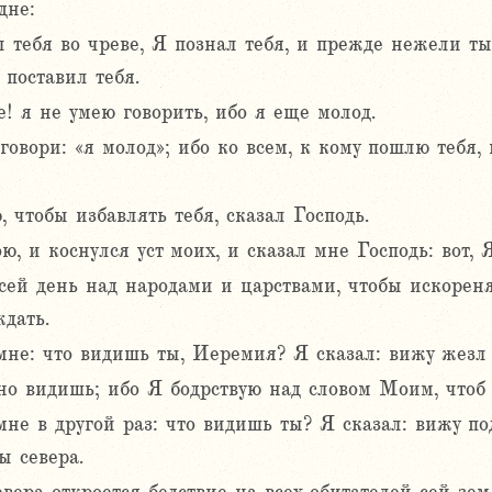
дне:
 тебя во чреве, Я познал тебя, и прежде нежели ты
 поставил тебя.
е! я не умею говорить, ибо я еще молод.
говори: «я молод»; ибо ко всем, к кому пошлю тебя, 
, чтобы избавлять тебя, сказал Господь.
ю, и коснулся уст моих, и сказал мне Господь: вот, 
сей день над народами и царствами, чтобы искореня
ждать.
мне: что видишь ты, Иеремия? Я сказал: вижу жезл
рно видишь; ибо Я бодрствую над словом Моим, чтоб 
мне в другой раз: что видишь ты? Я сказал: вижу 
ы севера.