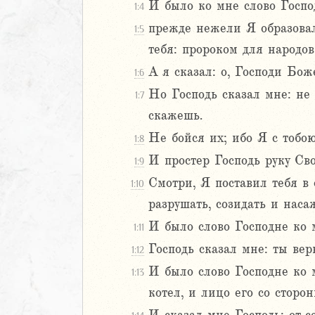
И было ко мне слово Госпо
1:4
Навин
прежде нежели Я образовал
1:5
Израилевы
тебя: пророком для народов
ств
А я сказал: о, Господи Бож
1:6
рств
Но Господь сказал мне: не 
1:7
рств
скажешь.
рств
Не бойся их; ибо Я с тобою
ралипоменон
1:8
ралипоменон
И простер Господь руку Сво
1:9
Смотри, Я поставил тебя в 
1:10
я
разрушать, созидать и наса
дры
И было слово Господне ко 
1:11
ь
Господь сказал мне: ты ве
1:12
И было слово Господне ко 
1:13
ирь
котел, и лицо его со сторон