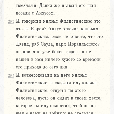
тысячами, Давид же и люди его шли
позади с Анхусом.
И говорили князья Филистимские: это
29:3
что за Евреи? Анхус отвечал князьям
Филистимским: разве не знаете, что это
Давид, раб Саула, царя Израильского?
он при мне уже более года, и я не
нашел в нем ничего худого со времени
его прихода до сего дня.
И вознегодовали на него князья
29:4
Филистимские, и сказали ему князья
Филистимские: отпусти ты этого
человека, пусть он сидит в своем месте,
которое ты ему назначил, чтоб он не
шел с нами на войну и не сделался