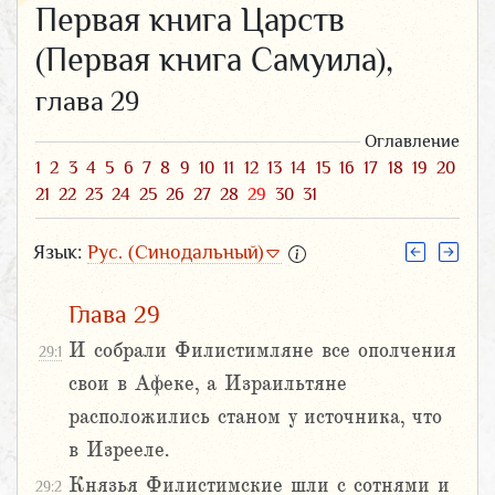
Первая книга Царств
(Первая книга Самуила),
глава 29
Оглавление
1
2
3
4
5
6
7
8
9
10
11
12
13
14
15
16
17
18
19
20
21
22
23
24
25
26
27
28
29
30
31
Язык:
Рус. (Синодальный)
Глава 29
И собрали Филистимляне все ополчения
29:1
свои в Афеке, а Израильтяне
расположились станом у источника, что
в Изрееле.
Князья Филистимские шли с сотнями и
29:2