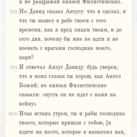
и не раздражай князей Филистимских.
Но Давид сказал Анхусу: что я сделал, и
29:8
что ты нашел в рабе твоем с того
времени, как я пред лицем твоим, и до
сего дня, почему бы мне не идти и не
воевать с врагами господина моего,
царя?
И отвечал Анхус Давиду: будь уверен,
29:9
что в моих глазах ты хорош, как Ангел
Божий; но князья Филистимские
сказали: «пусть он не идет с нами на
войну».
Итак встань утром, ты и рабы господина
29:10
твоего, которые пришли с тобою, [и
идите на место, которое я назначил вам,