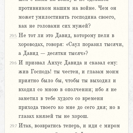
противником нашим на войне. Чем он
может умилостивить господина своего,
как не головами сих мужей?
Не тот ли это Давид, которому пели в
29:5
хороводах, говоря: «Саул поразил тысячи,
а Давид – десятки тысяч»?
И призвал Анхус Давида и сказал ему:
29:6
жив Господь! ты честен, и глазам моим
приятно было бы, чтобы ты выходил и
входил со мною в ополчении; ибо я не
заметил в тебе худого со времени
прихода твоего ко мне до сего дня; но в
глазах князей ты не хорош.
Итак, возвратись теперь, и иди с миром
29:7