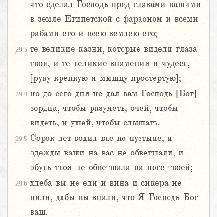
что сделал Господь пред глазами вашими
в земле Египетской с фараоном и всеми
рабами его и всею землею его;
те великие казни, которые видели глаза
29:3
твои, и те великие знамения и чудеса,
[руку крепкую и мышцу простертую];
но до сего дня не дал вам Господь [Бог]
29:4
сердца, чтобы разуметь, очей, чтобы
видеть, и ушей, чтобы слышать.
Сорок лет водил вас по пустыне, и
29:5
одежды ваши на вас не обветшали, и
обувь твоя не обветшала на ноге твоей;
хлеба вы не ели и вина и сикера не
29:6
пили, дабы вы знали, что Я Господь Бог
ваш.