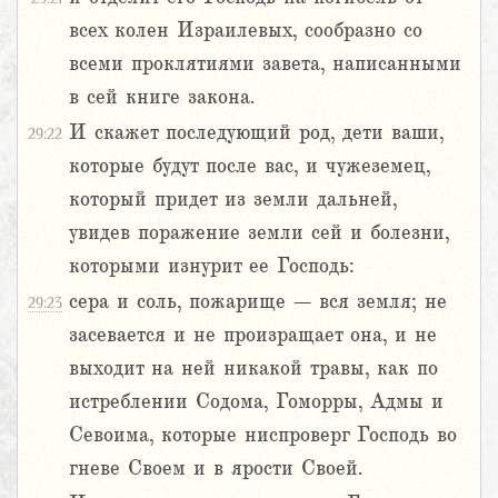
всех колен Израилевых, сообразно со
всеми проклятиями завета, написанными
в сей книге закона.
И скажет последующий род, дети ваши,
29:22
которые будут после вас, и чужеземец,
который придет из земли дальней,
увидев поражение земли сей и болезни,
которыми изнурит ее Господь:
сера и соль, пожарище – вся земля; не
29:23
засевается и не произращает она, и не
выходит на ней никакой травы, как по
истреблении Содома, Гоморры, Адмы и
Севоима, которые ниспроверг Господь во
гневе Своем и в ярости Своей.