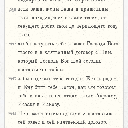
дети ваши, жены ваши и пришельцы
29:11
твои, находящиеся в стане твоем, от
секущего дрова твои до черпающего воду
твою,
чтобы вступить тебе в завет Господа Бога
29:12
твоего и в клятвенный договор с Ним,
который Господь Бог твой сегодня
поставляет с тобою,
дабы соделать тебя сегодня Его народом,
29:13
и Ему быть тебе Богом, как Он говорил
тебе и как клялся отцам твоим Аврааму,
Исааку и Иакову.
Не с вами только одними я поставляю
29:14
сей завет и сей клятвенный договор,