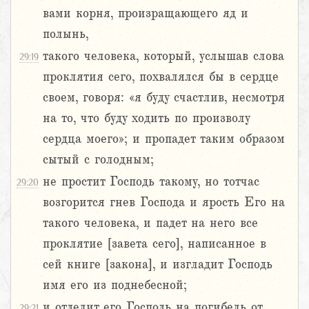
вами корня, произращающего яд и
полынь,
такого человека, который, услышав слова
29:19
проклятия сего, похвалялся бы в сердце
своем, говоря: «я буду счастлив, несмотря
на то, что буду ходить по произволу
сердца моего»; и пропадет таким образом
сытый с голодным;
не простит Господь такому, но тотчас
29:20
возгорится гнев Господа и ярость Его на
такого человека, и падет на него все
проклятие [завета сего], написанное в
сей книге [закона], и изгладит Господь
имя его из поднебесной;
и отделит его Господь на погибель от
29:21