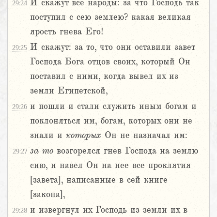
И скажут все народы: за что Господь так
29:24
поступил с сею землею? какая великая
ярость гнева Его!
И скажут: за то, что они оставили завет
29:25
Господа Бога отцов своих, который Он
поставил с ними, когда вывел их из
земли Египетской,
и пошли и стали служить иным богам и
29:26
поклоняться им, богам, которых они не
знали и
которых
Он не назначал им:
за
то
возгорелся гнев Господа на землю
29:27
сию, и навел Он на нее все проклятия
[завета], написанные в сей книге
[закона],
и извергнул их Господь из земли их в
29:28