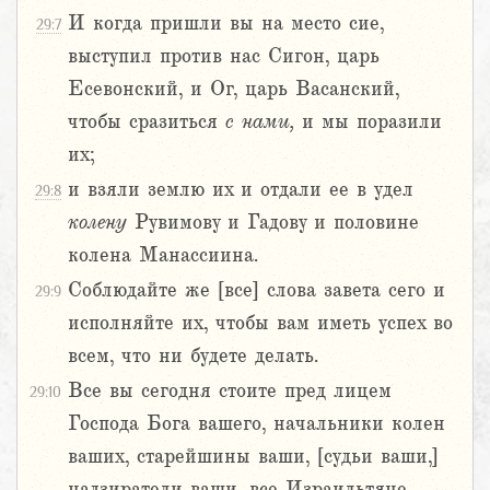
И когда пришли вы на место сие,
29:7
выступил против нас Сигон, царь
Есевонский, и Ог, царь Васанский,
чтобы сразиться
с
нами,
и мы поразили
их;
и взяли землю их и отдали ее в удел
29:8
колену
Рувимову и Гадову и половине
колена Манассиина.
Соблюдайте же [все] слова завета сего и
29:9
исполняйте их, чтобы вам иметь успех во
всем, что ни будете делать.
Все вы сегодня стоите пред лицем
29:10
Господа Бога вашего, начальники колен
ваших, старейшины ваши, [судьи ваши,]
надзиратели ваши, все Израильтяне,