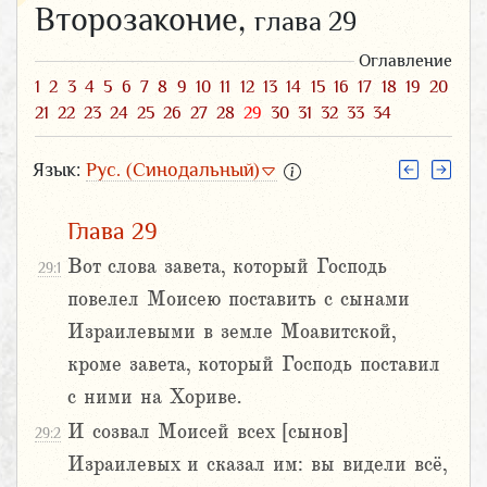
Второзаконие,
глава 29
Оглавление
1
2
3
4
5
6
7
8
9
10
11
12
13
14
15
16
17
18
19
20
21
22
23
24
25
26
27
28
29
30
31
32
33
34
Язык:
Рус. (Синодальный)
Глава 29
Вот слова завета, который Господь
29:1
повелел Моисею поставить с сынами
Израилевыми в земле Моавитской,
кроме завета, который Господь поставил
с ними на Хориве.
И созвал Моисей всех [сынов]
29:2
Израилевых и сказал им: вы видели всё,