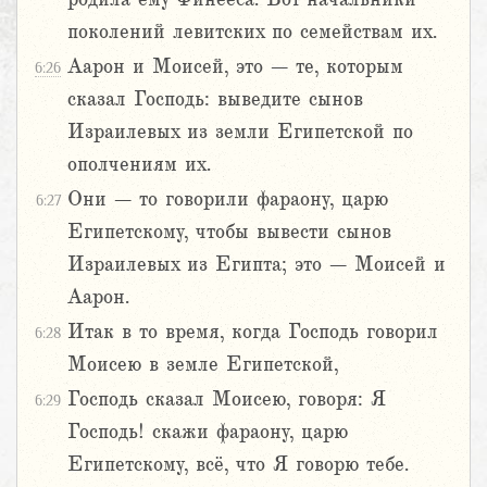
поколений левитских по семействам их.
Аарон и Моисей, это – те, которым
6:26
сказал Господь: выведите сынов
Израилевых из земли Египетской по
ополчениям их.
Они – то говорили фараону, царю
6:27
Египетскому, чтобы вывести сынов
Израилевых из Египта; это – Моисей и
Аарон.
Итак в то время, когда Господь говорил
6:28
Моисею в земле Египетской,
Господь сказал Моисею, говоря: Я
6:29
Господь! скажи фараону, царю
Египетскому, всё, что Я говорю тебе.