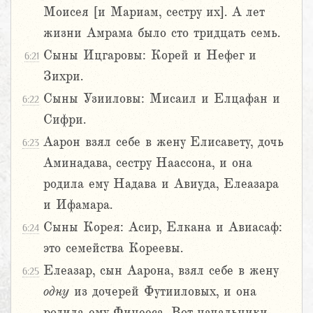
Моисея [и Мариам, сестру их]. А лет
жизни Амрама было сто тридцать семь.
Сыны Ицгаровы: Корей и Нефег и
6:21
Зихри.
Сыны Узииловы: Мисаил и Елцафан и
6:22
Сифри.
Аарон взял себе в жену Елисавету, дочь
6:23
Аминадава, сестру Наассона, и она
родила ему Надава и Авиуда, Елеазара
и Ифамара.
Сыны Корея: Асир, Елкана и Авиасаф:
6:24
это семейства Кореевы.
Елеазар, сын Аарона, взял себе в жену
6:25
одну
из дочерей Футииловых, и она
родила ему Финееса. Вот начальники