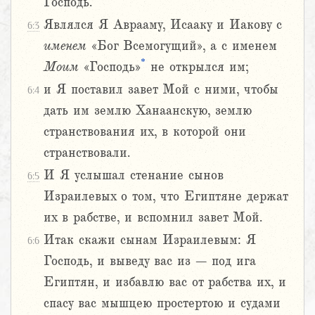
Господь.
Являлся Я Аврааму, Исааку и Иакову с
6:3
именем
«Бог Всемогущий», а с именем
*
Моим
«Господь»
не открылся им;
и Я поставил завет Мой с ними, чтобы
6:4
дать им землю Ханаанскую, землю
странствования их, в которой они
странствовали.
И Я услышал стенание сынов
6:5
Израилевых о том, что Египтяне держат
их в рабстве, и вспомнил завет Мой.
Итак скажи сынам Израилевым: Я
6:6
Господь, и выведу вас из – под ига
Египтян, и избавлю вас от рабства их, и
спасу вас мышцею простертою и судами