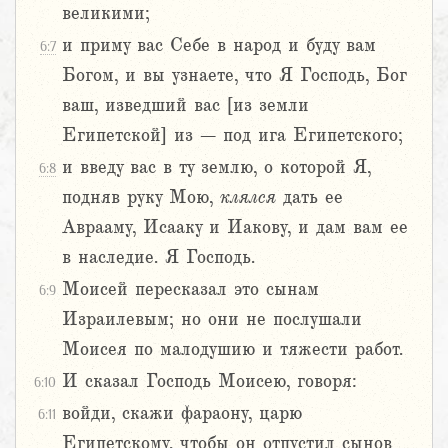
великими;
и приму вас Себе в народ и буду вам
6:7
Богом, и вы узнаете, что Я Господь, Бог
ваш, изведший вас [из земли
Египетской] из – под ига Египетского;
и введу вас в ту землю, о которой Я,
6:8
подняв руку Мою,
клялся
дать ее
Аврааму, Исааку и Иакову, и дам вам ее
в наследие. Я Господь.
Моисей пересказал это сынам
6:9
Израилевым; но они не послушали
Моисея по малодушию и тяжести работ.
И сказал Господь Моисею, говоря:
6:10
войди, скажи фараону, царю
6:11
Египетскому, чтобы он отпустил сынов