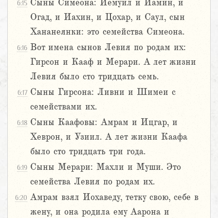
Сыны Симеона: Иемуил и Иамин, и
6:15
Огад, и Иахин, и Цохар, и Саул, сын
Хананеянки: это семейства Симеона.
Вот имена сынов Левия по родам их:
6:16
Гирсон и Кааф и Мерари. А лет жизни
Левия было сто тридцать семь.
Сыны Гирсона: Ливни и Шимеи с
6:17
семействами их.
Сыны Каафовы: Амрам и Ицгар, и
6:18
Хеврон, и Узиил. А лет жизни Каафа
было сто тридцать три года.
Сыны Мерари: Махли и Муши. Это
6:19
семейства Левия по родам их.
Амрам взял Иохаведу, тетку свою, себе в
6:20
жену, и она родила ему Аарона и