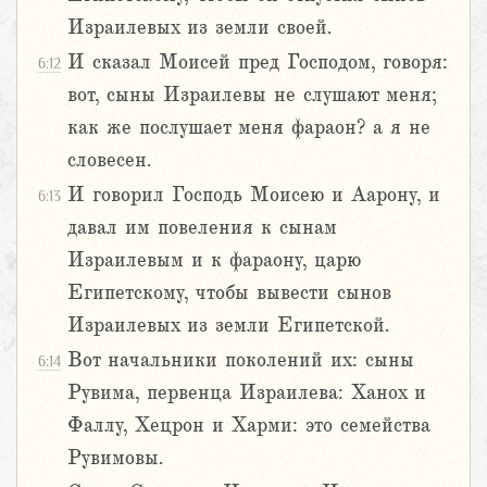
Израилевых из земли своей.
И сказал Моисей пред Господом, говоря:
6:12
вот, сыны Израилевы не слушают меня;
как же послушает меня фараон? а я не
словесен.
И говорил Господь Моисею и Аарону, и
6:13
давал им повеления к сынам
Израилевым и к фараону, царю
Египетскому, чтобы вывести сынов
Израилевых из земли Египетской.
Вот начальники поколений их: сыны
6:14
Рувима, первенца Израилева: Ханох и
Фаллу, Хецрон и Харми: это семейства
Рувимовы.