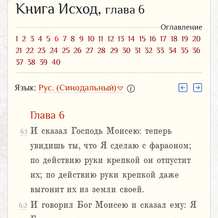
Книга Исход,
глава 6
Оглавление
1
2
3
4
5
6
7
8
9
10
11
12
13
14
15
16
17
18
19
20
21
22
23
24
25
26
27
28
29
30
31
32
33
34
35
36
37
38
39
40
Язык:
Рус. (Синодальный)
Глава 6
И сказал Господь Моисею: теперь
6:1
увидишь ты, что Я сделаю с фараоном;
по действию руки крепкой он отпустит
их; по действию руки крепкой даже
выгонит их из земли своей.
И говорил Бог Моисею и сказал ему: Я
6:2