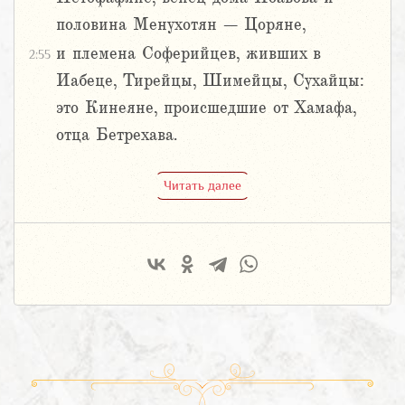
половина Менухотян – Цоряне,
и племена Соферийцев, живших в
2:55
Иабеце, Тирейцы, Шимейцы, Сухайцы:
это Кинеяне, происшедшие от Хамафа,
отца Бетрехава.
Читать далее