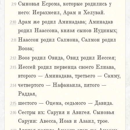
Сыновья Есрома, которые родились у
2:9
него: Иерахмеил, Арам и Хелувай.
Арам же родил Аминадава; Аминадав
2:10
родил Наассона, князя сынов Иудиных;
Наассон родил Салмона, Салмон родил
2:11
Вооза;
Вооз родил Овида, Овид родил Иессея;
2:12
Иессей родил первенца своего Елиава,
2:13
второго – Аминадава, третьего – Самму,
четвертого – Нафанаила, пятого –
2:14
Раддая,
шестого – Оцема, седьмого – Давида.
2:15
Сестры их: Саруия и Авигея. Сыновья
2:16
Саруии: Авесса, Иоав и Азаил, трое.