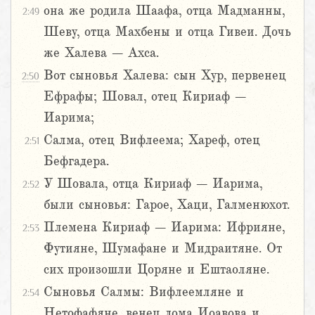
она же родила Шаафа, отца Мадманны,
2:49
Шеву, отца Махбены и отца Гивеи. Дочь
же Халева – Ахса.
Вот сыновья Халева: сын Хур, первенец
2:50
Ефрафы; Шовал, отец Кириаф –
Иарима;
Салма, отец Вифлеема; Хареф, отец
2:51
Бефгадера.
У Шовала, отца Кириаф – Иарима,
2:52
были сыновья: Гарое, Хаци, Галменюхот.
Племена Кириаф – Иарима: Ифрияне,
2:53
Футияне, Шумафане и Мидраитяне. От
сих произошли Цоряне и Ештаоляне.
Сыновья Салмы: Вифлеемляне и
2:54
Нетофафяне, венец дома Иоавова и