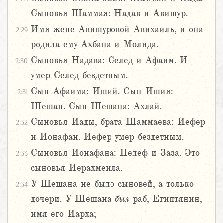
Сыновья Шаммая: Надав и Авишур.
Имя жене Авишуровой Авихаиль, и она
2:29
родила ему Ахбана и Молида.
Сыновья Надава: Селед и Афаим. И
2:30
умер Селед бездетным.
Сын Афаима: Иший. Сын Ишия:
2:31
Шешан. Сын Шешана: Ахлай.
Сыновья Иады, брата Шаммаева: Иефер
2:32
и Ионафан. Иефер умер бездетным.
Сыновья Ионафана: Пелеф и Заза. Это
2:33
сыновья Иерахмеила.
У Шешана не было сыновей, а только
2:34
дочери. У Шешана
был
раб, Египтянин,
имя его Иарха;