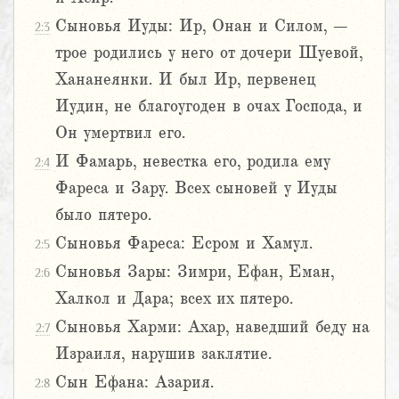
Сыновья Иуды: Ир, Онан и Силом, –
2:3
трое родились у него от дочери Шуевой,
Хананеянки. И был Ир, первенец
Иудин, не благоугоден в очах Господа, и
Он умертвил его.
И Фамарь, невестка его, родила ему
2:4
Фареса и Зару. Всех сыновей у Иуды
было пятеро.
Сыновья Фареса: Есром и Хамул.
2:5
Сыновья Зары: Зимри, Ефан, Еман,
2:6
Халкол и Дара; всех их пятеро.
Сыновья Харми: Ахар, наведший беду на
2:7
Израиля, нарушив заклятие.
Сын Ефана: Азария.
2:8