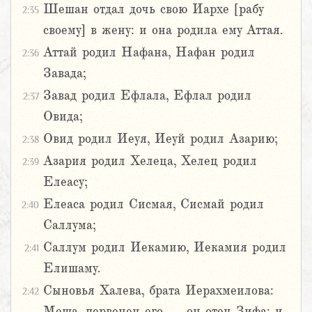
Шешан отдал дочь свою Иархе [рабу
2:35
своему] в жену: и она родила ему Аттая.
Аттай родил Нафана, Нафан родил
2:36
Завада;
Завад родил Ефлала, Ефлал родил
2:37
Овида;
Овид родил Иеуя, Иеуй родил Азарию;
2:38
Азария родил Хелеца, Хелец родил
2:39
Елеасу;
Елеаса родил Сисмая, Сисмай родил
2:40
Саллума;
Саллум родил Иекамию, Иекамия родил
2:41
Елишаму.
Сыновья Халева, брата Иерахмеилова:
2:42
Меша, первенец его, – он отец Зифа; и