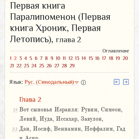
Первая книга
Паралипоменон (Первая
книга Хроник, Первая
Летопись),
глава 2
Оглавление
1
2
3
4
5
6
7
8
9
10
11
12
13
14
15
16
17
18
19
20
21
22
23
24
25
26
27
28
29
Язык:
Рус. (Синодальный)
Глава 2
Вот сыновья Израиля: Рувим, Симеон,
2:1
Левий, Иуда, Иссахар, Завулон,
Дан, Иосиф, Вениамин, Неффалим, Гад
2:2
и Асир.