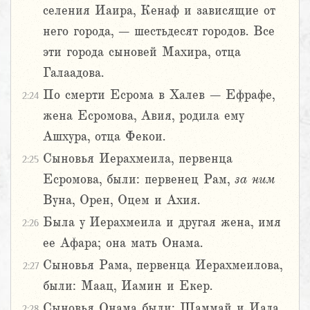
селения Иаира, Кенаф и зависящие от
него города, – шестьдесят городов. Все
эти города сыновей Махира, отца
Галаадова.
По смерти Есрома в Халев – Ефрафе,
2:24
жена Есромова, Авия, родила ему
Ашхура, отца Фекои.
Сыновья Иерахмеила, первенца
2:25
Есромова, были: первенец Рам,
за
ним
Вуна, Орен, Оцем и Ахия.
Была у Иерахмеила и другая жена, имя
2:26
ее Афара; она мать Онама.
Сыновья Рама, первенца Иерахмеилова,
2:27
были: Маац, Иамин и Екер.
Сыновья Онама были: Шаммай и Иада.
2:28