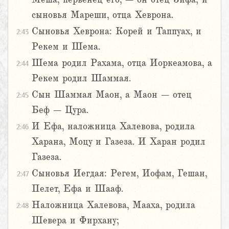
сыновья Мареши, отца Хеврона.
Сыновья Хеврона: Корей и Таппуах, и
2:43
Рекем и Шема.
Шема родил Рахама, отца Иоркеамова, а
2:44
Рекем родил Шаммая.
Сын Шаммая Маон, а Маон – отец
2:45
Беф – Цура.
И Ефа, наложница Халевова, родила
2:46
Харана, Моцу и Газеза. И Харан родил
Газеза.
Сыновья Иегдая: Регем, Иофам, Гешан,
2:47
Пелет, Ефа и Шааф.
Наложница Халевова, Мааха, родила
2:48
Шевера и Фирхану;