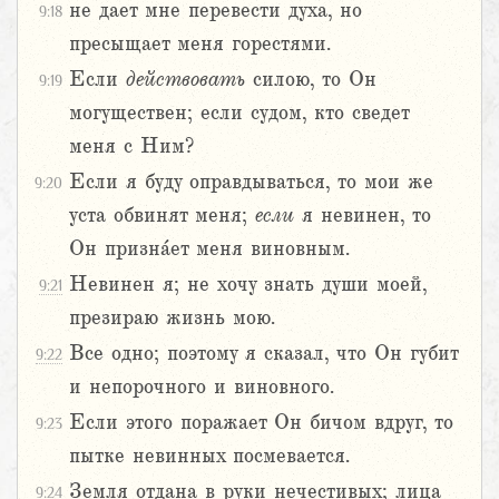
не дает мне перевести духа, но
9:18
пресыщает меня горестями.
Если
действовать
силою, то Он
9:19
могуществен; если судом, кто сведет
меня с Ним?
Если я буду оправдываться, то мои же
9:20
уста обвинят меня;
если
я невинен, то
Он призна́ет меня виновным.
Невинен я; не хочу знать души моей,
9:21
презираю жизнь мою.
Все одно; поэтому я сказал, что Он губит
9:22
и непорочного и виновного.
Если этого поражает Он бичом вдруг, то
9:23
пытке невинных посмевается.
Земля отдана в руки нечестивых; лица
9:24