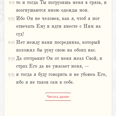
то и тогда Ты погрузишь меня в грязь, и
9:31
возгнушаются мною одежды мои.
Ибо Он не человек, как я, чтоб я мог
9:32
отвечать Ему и идти вместе с Ним на
суд!
Нет между нами посредника, который
9:33
положил бы руку свою на обоих нас.
Да отстранит Он от меня жезл Свой, и
9:34
страх Его да не ужасает меня, –
и тогда я буду говорить и не убоюсь Его,
9:35
ибо я не таков сам в себе.
Читать далее