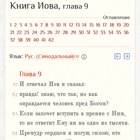
Книга Иова,
глава 9
Оглавление
1
2
3
4
5
6
7
8
9
10
11
12
13
14
15
16
17
18
19
20
21
22
23
24
25
26
27
28
29
30
31
32
33
34
35
36
37
38
39
40
41
42
Язык:
Рус. (Синодальный)
Глава 9
И отвечал Иов и сказал:
9:1
правда! знаю, что так; но как
9:2
оправдается человек пред Богом?
Если захочет вступить в прение с Ним,
9:3
то не ответит Ему ни на одно из тысячи.
Премудр сердцем и могущ силою; кто
9:4