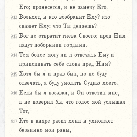
Его; пронесется, и не замечу Его.
Возьмет, и кто возбранит Ему? кто
9:12
скажет Ему: что Ты делаешь?
Бог не отвратит гнева Своего; пред Ним
9:13
падут поборники гордыни.
Тем более могу ли я отвечать Ему и
9:14
приискивать себе слова пред Ним?
Хотя бы я и прав был, но не буду
9:15
отвечать, а буду умолять Судию моего.
Если бы я воззвал, и Он ответил мне, –
9:16
я не поверил бы, что голос мой услышал
Тот,
Кто в вихре разит меня и умножает
9:17
безвинно мои раны,