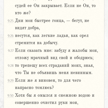
судей ее Он закрывает. Если не Он, то
кто же?
Дни мои быстрее гонца, – бегут, не
9:25
видят добра,
несутся, как легкие ладьи, как орел
9:26
стремится на добычу.
Если сказать мне: забуду я жалобы мои,
9:27
отложу мрачный вид свой и ободрюсь;
то трепещу всех страданий моих, зная,
9:28
что Ты не объявишь меня невинным.
Если же я виновен, то для чего
9:29
напрасно томлюсь?
Хотя бы я омылся и снежною водою и
9:30
совершенно очистил руки мои,