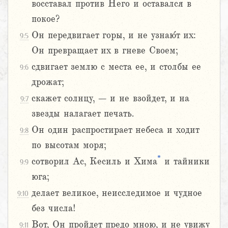
восставал против Него и оставался в
покое?
Он передвигает горы, и не узнаю́т их:
9:5
Он превращает их в гневе Своем;
сдвигает землю с места ее, и столбы ее
9:6
дрожат;
скажет солнцу, – и не взойдет, и на
9:7
звезды налагает печать.
Он один распростирает небеса и ходит
9:8
по высотам моря;
*
сотворил Ас, Кесиль и Хима
и тайники
9:9
юга;
делает великое, неисследимое и чудное
9:10
без числа!
Вот, Он пройдет предо мною, и не увижу
9:11