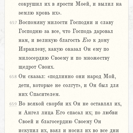
сокрушил их в ярости Моей, и вылил на
землю кровь их».
Воспомяну милости Господни и славу
63:7
Господню за все, что Господь даровал
нам, и великую благость
Его
к дому
Израилеву, какую оказал Он ему по
милосердию Своему и по множеству
щедрот Своих.
Он сказал: «подлинно они народ Мой,
63:8
дети, которые не солгут», и Он был для
них Спасителем.
Во всякой скорби их Он не оставлял их,
63:9
и Ангел лица Его спасал их; по любви
Своей и благосердию Своему Он
искупил их, взял и носил их во все дни