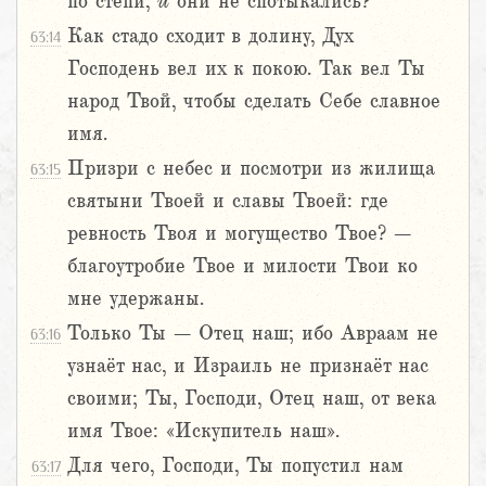
по степи,
и
они не спотыкались?
Как стадо сходит в долину, Дух
63:14
Господень вел их к покою. Так вел Ты
народ Твой, чтобы сделать Себе славное
имя.
Призри с небес и посмотри из жилища
63:15
святыни Твоей и славы Твоей: где
ревность Твоя и могущество Твое? –
благоутробие Твое и милости Твои ко
мне удержаны.
Только Ты – Отец наш; ибо Авраам не
63:16
узнаёт нас, и Израиль не признаёт нас
своими; Ты, Господи, Отец наш, от века
имя Твое: «Искупитель наш».
Для чего, Господи, Ты попустил нам
63:17