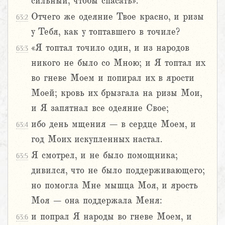
сильный, чтобы спасать».
Отчего же одеяние Твое красно, и ризы
63:2
у Тебя, как у топтавшего в точиле?
«Я топтал точило один, и из народов
63:3
никого не было со Мною; и Я топтал их
во гневе Моем и попирал их в ярости
Моей; кровь их брызгала на ризы Мои,
и Я запятнал все одеяние Свое;
ибо день мщения – в сердце Моем, и
63:4
год Моих искупленных настал.
Я смотрел, и не было помощника;
63:5
дивился, что не было поддерживающего;
но помогла Мне мышца Моя, и ярость
Моя – она поддержала Меня:
и попрал Я народы во гневе Моем, и
63:6