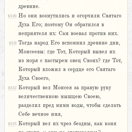
древние.
Но они возмутились и огорчили Святаго
63:10
Духа Его; поэтому Он обратился в
неприятеля их: Сам воевал против них.
Тогда народ Его вспомнил древние дни,
63:11
Моисеевы: где Тот, Который вывел их
из моря с пастырем овец Своих? где Тот,
Который вложил в сердце его Святаго
Духа Своего,
Который вел Моисея за правую руку
63:12
величественною мышцею Своею,
разделил пред ними воды, чтобы сделать
Себе вечное имя,
Который вел их чрез бездны, как коня
63:13