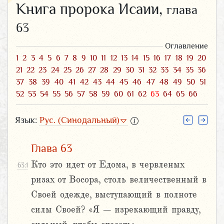
Книга пророка Исаии,
глава
63
Оглавление
1
2
3
4
5
6
7
8
9
10
11
12
13
14
15
16
17
18
19
20
21
22
23
24
25
26
27
28
29
30
31
32
33
34
35
36
37
38
39
40
41
42
43
44
45
46
47
48
49
50
51
52
53
54
55
56
57
58
59
60
61
62
63
64
65
66
Язык:
Рус. (Синодальный)
Глава 63
Кто это идет от Едома, в червленых
63:1
ризах от Восора, столь величественный в
Своей одежде, выступающий в полноте
силы Своей? «Я – изрекающий правду,