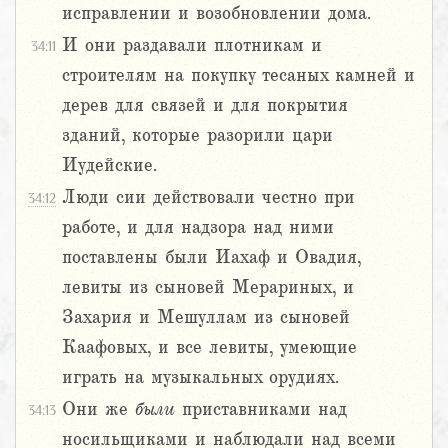
исправлении и возобновлении дома.
И они раздавали плотникам и
34:11
строителям на покупку тесаных камней и
дерев для связей и для покрытия
зданий, которые разорили цари
Иудейские.
Люди сии действовали честно при
34:12
работе, и для надзора над ними
поставлены были Иахаф и Овадия,
левиты из сыновей Мерариных, и
Захария и Мешуллам из сыновей
Каафовых, и все левиты, умеющие
играть на музыкальных орудиях.
Они же
были
приставниками над
34:13
носильщиками и наблюдали над всеми