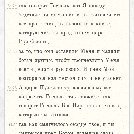
так говорит Господь: вот Я наведу
34:24
бедствие на место сие и на жителей его
все проклятия, написанные в книге,
которую читали пред лицем царя
Иудейского,
за то, что они оставили Меня и кадили
34:25
богам другим, чтобы прогневлять Меня
всеми делами рук своих. И гнев Мой
возгорится над местом сим и не угаснет.
А царю Иудейскому, пославшему вас
34:26
вопросить Господа, так скажите: так
говорит Господь Бог Израилев о словах,
которые ты слышал:
так как смягчилось сердце твое, и ты
34:27
смирился пред Богом, услышав слова