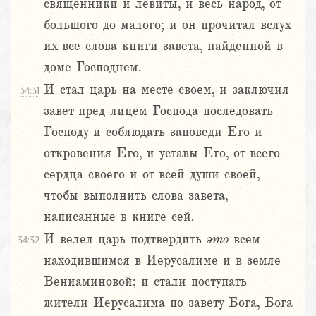
священники и левиты, и весь народ, от
большого до малого; и он прочитал вслух
их все слова книги завета, найденной в
доме Господнем.
И стал царь на месте своем, и заключил
34:31
завет пред лицем Господа последовать
Господу и соблюдать заповеди Его и
откровения Его, и уставы Его, от всего
сердца своего и от всей души своей,
чтобы выполнить слова завета,
написанные в книге сей.
И велел царь подтвердить
это
всем
34:32
находившимся в Иерусалиме и в земле
Вениаминовой; и стали поступать
жители Иерусалима по завету Бога, Бога