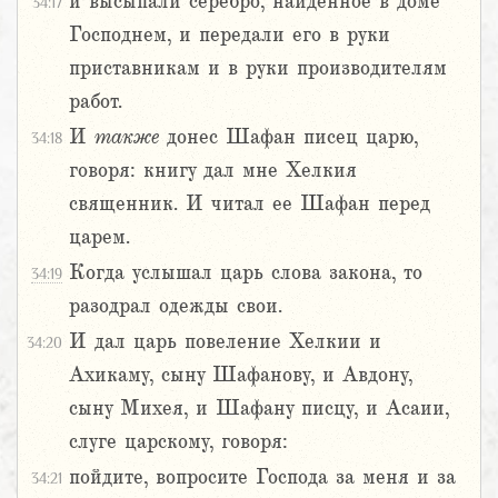
и высыпали серебро, найденное в доме
34:17
Господнем, и передали его в руки
приставникам и в руки производителям
работ.
И
также
донес Шафан писец царю,
34:18
говоря: книгу дал мне Хелкия
священник. И читал ее Шафан перед
царем.
Когда услышал царь слова закона, то
34:19
разодрал одежды свои.
И дал царь повеление Хелкии и
34:20
Ахикаму, сыну Шафанову, и Авдону,
сыну Михея, и Шафану писцу, и Асаии,
слуге царскому, говоря:
пойдите, вопросите Господа за меня и за
34:21