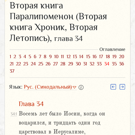
Вторая книга
Паралипоменон (Вторая
книга Хроник, Вторая
Летопись),
глава 34
Оглавление
1
2
3
4
5
6
7
8
9
10
11
12
13
14
15
16
17
18
19
20
21
22
23
24
25
26
27
28
29
30
31
32
33
34
35
36
37
Язык:
Рус. (Синодальный)
Глава 34
Восемь лет было Иосии, когда он
34:1
воцарился, и тридцать один год
царствовал в Иерусалиме,