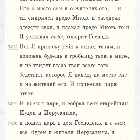
Его о месте сем и о жителях его, – и
ты смирился предо Мною, и разодрал
одежды свои, и плакал предо Мною, то и
Я услышал
тебя,
говорит Господь.
Вот Я приложу тебя к отцам твоим, и
34:28
положен будешь в гробницу твою в мире,
и не увидят глаза твои всего того
бедствия, которое Я наведу на место сие
и на жителей его. И принесли царю
ответ.
И послал царь, и собрал всех старейшин
34:29
Иудеи и Иерусалима,
и пошел царь в дом Господень, и
с
ним
34:30
все Иудеи и жители Иерусалима, и