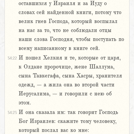
оставшихся у Израиля и за Иуду о
словах сей найденной книги, потому что
велик гнев Господа, который воспылал
на нас за то, что не соблюдали отцы
наши слова Господня, чтобы поступать по
всему написанному в книге сей.
И пошел Хелкия и те, которые от царя,
34:22
к Олдане пророчице, жене Шаллума,
сына Тавкегафа, сына Хасры, хранителя
одежд, – а жила она во второй части
Иерусалима, – и говорили с нею об
этом.
И она сказала им: так говорит Господь
34:23
Бог Израилев: скажите тому человеку,
который послал вас ко мне: