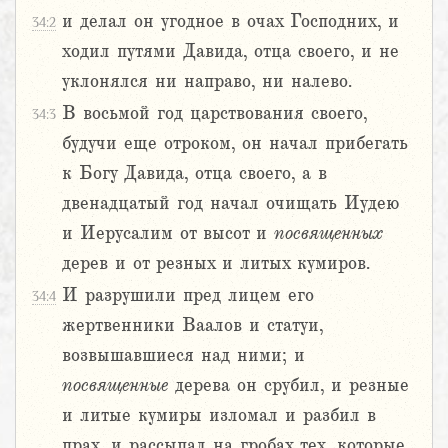
и делал он угодное в очах Господних, и
34:2
ходил путями Давида, отца своего, и не
уклонялся ни направо, ни налево.
В восьмой год царствования своего,
34:3
будучи еще отроком, он начал прибегать
к Богу Давида, отца своего, а в
двенадцатый год начал очищать Иудею
и Иерусалим от высот и
посвященных
дерев и от резных и литых кумиров.
И разрушили пред лицем его
34:4
жертвенники Ваалов и статуи,
возвышавшиеся над ними; и
посвященные
дерева он срубил, и резные
и литые кумиры изломал и разбил в
прах, и рассыпал на гробах тех, которые