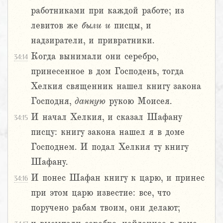
работниками при каждой работе; из
левитов же
были
и
писцы, и
надзиратели, и привратники.
Когда вынимали они серебро,
34:14
принесенное в дом Господень, тогда
Хелкия священник нашел книгу закона
Господня,
данную
рукою Моисея.
И начал Хелкия, и сказал Шафану
34:15
писцу: книгу закона нашел я в доме
Господнем. И подал Хелкия ту книгу
Шафану.
И понес Шафан книгу к царю, и принес
34:16
при этом царю известие: все, что
поручено рабам твоим, они делают;