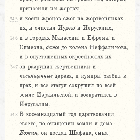
приносили им жертвы,
и кости жрецов сжег на жертвенниках
34:5
их, и очистил Иудею и Иерусалим,
и в городах Манассии, и Ефрема, и
34:6
Симеона,
даже
до колена Неффалимова,
и в опустошенных окрестностях их
он разрушил жертвенники и
34:7
посвященные
дерева, и кумиры разбил в
прах, и все статуи сокрушил по всей
земле Израильской, и возвратился в
Иерусалим.
В восемнадцатый год царствования
34:8
своего, по очищении земли и дома
Божия,
он послал Шафана, сына