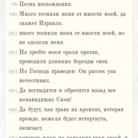
Песнь восхождения.
128
Много теснили меня от юности моей, да
128:1
скажет Израиль:
много теснили меня от юности моей, но
128:2
не одолели меня.
На хребте моем орали оратаи,
128:3
проводили длинные борозды свои.
Но Господь праведен: Он рассек узы
128:4
нечестивых.
Да постыдятся и обратятся назад все
128:5
ненавидящие Сион!
Да будут, как трава на кровлях, которая
128:6
прежде, нежели будет исторгнута,
засыхает,
которою жнец не наполнит руки своей, и