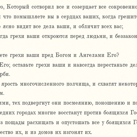
о, Который сотворил все и созерцает все сокровенн
 что помышляете вы в сердцах ваших, когда грешите
ясно видит все дела ваши, и обличит всех вас;
огда грехи ваши откроются перед людьми, и беззако
оете грехи ваши пред Богом и Ангелами Его?
Его; оставьте грехи ваши и навсегда перестаньте де
рби.
с ярость многочисленного полчища, и схватят некото
м.
ими, тех подвергнут они посмеянию, поношению и п
едних городах многие восстанут против боящихся Го
ез пощады расхищать и опустошать все у боящихся Г
ство их, и из домов их изгонят их.