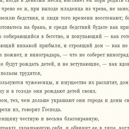
 когда в девятый месяц настанет ей пора родить сы
чрево ее и, при выходе младенца из чрева, не заме
землю бедствия, и люди того времени восстенают; бо
отовьтесь на брань, и среди бедствий будьте как п
к собирающийся в бегство, и покупающий – как гот
ющий никакой прибыли, и строящий дом – как не
не пожнет, и виноградарь, – что не соберет виноград
е будут рождать детей, и не вступающие, – как вдо
пользы трудятся,
пользуются чужеземцы, и имущество их расхитят, до
ену и в голоде они рождают детей своих.
ом, тех, чем дольше украшают они города и домы св
рехи их, говорит Господь.
енщину честную и весьма благонравную,
правду, украшающую себя, и обвинит ее в лице, когд