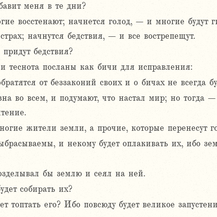
бавит меня в те дни?
ие восстенают; начнется голод, – и многие будут г
трах; начнутся бедствия, – и все вострепещут.
а придут бедствия?
ь и теснота посланы как бичи для исправления:
братятся от беззаконий своих и о бичах не всегда бу
зна во всем, и подумают, что настал мир; но тогда –
тение.
ногие жители земли, а прочие, которые перенесут гол
ыбрасываемы, и некому будет оплакивать их, ибо земл
озделывал бы землю и сеял на ней.
удет собирать их?
ет топтать его? Ибо повсюду будет великое запустени