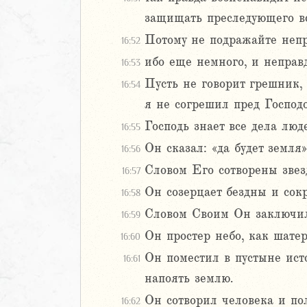
защищать преследующего вс
Потому не подражайте непр
16:52
ибо еще немного, и неправд
16:53
Пусть не говорит грешник, 
16:54
я не согрешил пред Господ
Господь знает все дела лю
16:55
Он сказал: «да будет земля»
16:56
Словом Его сотворены звезд
16:57
Он созерцает бездны и сокр
16:58
Словом Своим Он заключил 
16:59
Он простер небо, как шатер,
16:60
Он поместил в пустыне ист
16:61
напоять землю.
Он сотворил человека и пол
16:62