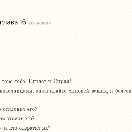
глава 16
неканонич.
6
 горе тебе, Египет и Сирия!
ласяницами, оплакивайте сыновей ваших, и болезну
 отклонит его?
то угасит его?
 и кто отвратит их?