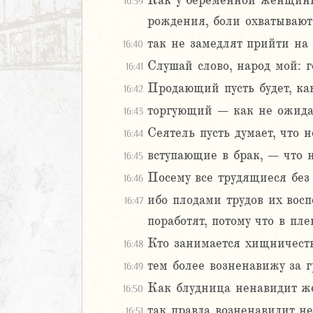
Как у беременной женщины,
16:39
8
9
рождения, боли охватывают 
0
так не замедлят прийти на 
16:40
1
Слушай слово, народ мой: г
16:41
2
Продающий пусть будет, ка
16:42
3
4
торгующий – как не ожида
16:43
5
Сеятель пусть думает, что 
16:44
6
вступающие в брак, – что н
16:45
АВЕТ
Посему все трудящиеся без 
16:46
ибо плодами трудов их вос
16:47
поработят, потому что в пл
Кто занимается хищничеств
16:48
тем более возненавижу за г
16:49
Как блудница ненавидит ж
16:50
так правда возненавидит не
16:51