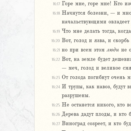
Горе мне, горе мне! Кто из
16:17
иаст
Начнутся болезни, – и мног
16:18
Песней
начальствующими овладеет с
рость
а
Что мне делать тогда, когд
16:19
Вот, голод и язва, и скорб
16:20
но при всем этом
люди
не о
16:21
ия
еремии
Вот, на земле будет дешеви
16:22
ие Иеремии
– меч, голод и великое смя
От голода погибнут очень м
16:23
иль
И трупы, как навоз, будут в
16:24
л
разрушены.
Не останется никого, кто в
16:25
Дерева дадут плоды, и кто б
16:26
Виноград созреет, и кто буд
16:27