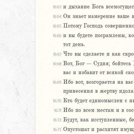
и дыхание Бога всемогущег
16:63
Он знает намерение ваше и
16:64
Потому Господь совершенно 
16:65
и вы будете посрамлены, к
16:66
тот день.
Что вы сделаете и как скр
16:67
Вот, Бог – Судия; бойтесь 
16:68
вас и избавит от всякой ско
Ибо вот, возгорается на ва
16:69
принесения в жертву идола
Кто будет единомыслен с н
16:70
Ибо по всем местам и в сос
16:71
Будут, как исступленные, б
16:72
Опустошат и расхитят имуще
16:73