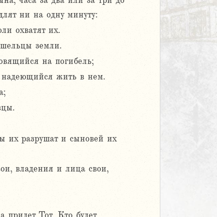
на, часа за два или за три до
длят ни на одну минуту:
ли охватят их.
ришельцы земли.
овящийся на погибель;
 надеющийся жить в нем.
а;
вцы.
мы их разрушат и сыновей их
ои, владения и лица свои,
а придет Тот, Кто будет