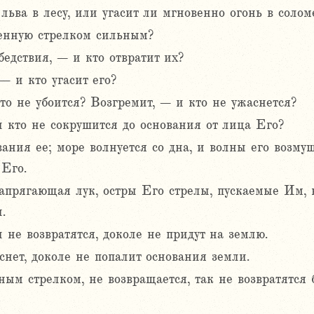
льва в лесу, или угасит ли мгновенно огонь в соломе
щенную стрелком сильным?
едствия, – и кто отвратит их?
– и кто угасит его?
то не убоится? Возгремит, – и кто не ужаснется?
и кто не сокрушится до основания от лица Его?
ания ее; море волнуется со дна, и волны его возму
 Его.
апрягающая лук, остры Его стрелы, пускаемые Им, н
.
и не возвратятся, доколе не придут на землю.
аснет, доколе не попалит основания земли.
ым стрелком, не возвращается, так не возвратятся 