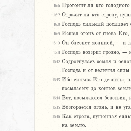
Прогонит ли кто голодного 
16:6
Навин
Израилевы
Отразит ли кто стрелу, пу
16:7
Господь сильный посылает б
16:8
ств
Исшел огонь от гнева Его, 
16:9
рств
Он блеснет молнией, – и к
рств
16:10
рств
Господь воззрит грозно, – 
16:11
ралипоменон
Содрогнулась земля и основ
16:12
ралипоменон
Господа и от величия силы
Ибо сильна Его десница, н
я
16:13
дры
посылаемы до концов земли
Вот, посылаются бедствия, 
16:14
ь
Возгорается огонь, и не уг
16:15
Как стрела, пущенная сильн
ирь
16:16
на землю.