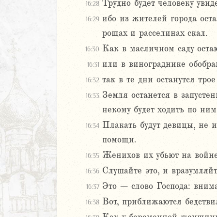
Трудно будет человеку увид
16:28
ибо из жителей города оста
16:29
м
рощах и расселинах скал.
ия
Как в масличном саду оста
16:30
я
или в винограднике обобра
16:31
ия
так в те дни останутся тро
16:32
ккавейская
Земля останется в запустени
16:33
ккавейская
некому будет ходить по ним
ккавейская
дры
Плакать будут девицы, не и
16:34
помощи.
2
Женихов их убьют на войне,
16:35
3
Слушайте это, и вразумляйт
4
16:36
5
Это – слово Господа: внима
16:37
6
Вот, приближаются бедствия
16:38