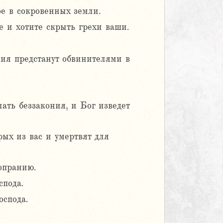
ое в сокровенных земли.
 и хотите скрыть грехи ваши.
ния предстанут обвинителями в
лать беззакония, и Бог изведет
рых из вас и умертвят для
опранию.
спода.
оспода.