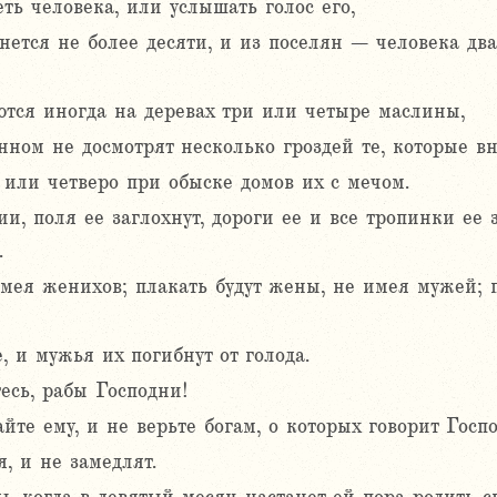
еть человека, или услышать голос его,
нется не более десяти, и из поселян – человека два
ются иногда на деревах три или четыре маслины,
нном не досмотрят несколько гроздей те, которые в
е или четверо при обыске домов их с мечом.
и, поля ее заглохнут, дороги ее и все тропинки ее з
.
мея женихов; плакать будут жены, не имея мужей; п
 и мужья их погибнут от голода.
есь, рабы Господни!
йте ему, и не верьте богам, о которых говорит Госпо
, и не замедлят.