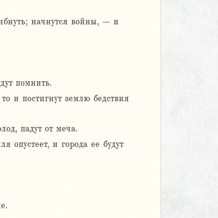
ибнуть; начнутся войны, – и
дут помнить.
 то и постигнут землю бедствия
од, падут от меча.
я опустеет, и города ее будут
е.