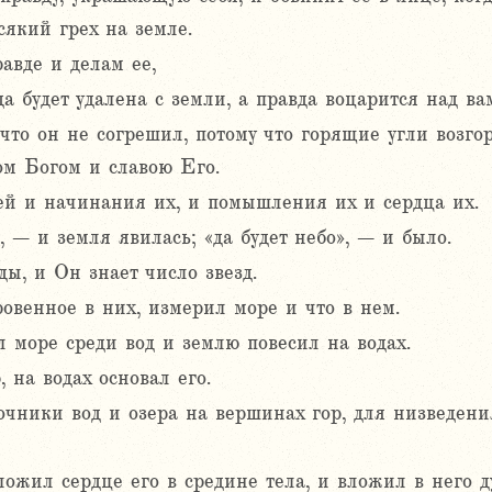
який грех на земле.
авде и делам ее,
а будет удалена с земли, а правда воцарится над ва
что он не согрешил, потому что горящие угли возгоря
ом Богом и славою Его.
дей и начинания их, и помышления их и сердца их.
, – и земля явилась; «да будет небо», – и было.
ы, и Он знает число звезд.
овенное в них, измерил море и что в нем.
море среди вод и землю повесил на водах.
 на водах основал его.
очники вод и озера на вершинах гор, для низведени
ожил сердце его в средине тела, и вложил в него д