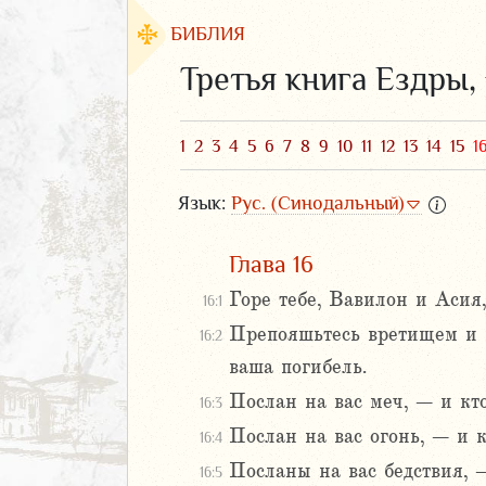
БИБЛИЯ
Третья книга Ездры,
1
2
3
4
5
6
7
8
9
10
11
12
13
14
15
1
Язык:
Рус. (Синодальный)
Глава 16
Горе тебе, Вавилон и Асия,
16:1
Препояшьтесь вретищем и в
16:2
ЗАВЕТ
ваша погибель.
Послан на вас меч, – и кто
16:3
Послан на вас огонь, – и к
16:4
Посланы на вас бедствия, –
16:5
аконие