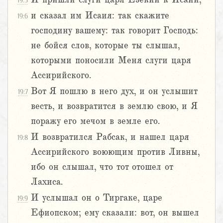
19:5
и сказал им Исаия: так скажите
19:6
господину вашему: так говорит Господь:
не бойся слов, которые ты слышал,
которыми поносили Меня слуги царя
Ассирийского.
Вот Я пошлю в него дух, и он услышит
19:7
весть, и возвратится в землю свою, и Я
поражу его мечом в земле его.
И возвратился Рабсак, и нашел царя
19:8
Ассирийского воюющим против Ливны,
ибо он слышал, что тот отошел от
Лахиса.
И услышал он о Тиргаке, царе
19:9
Ефиопском; ему сказали: вот, он вышел