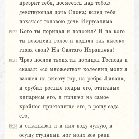
презрит тебя, посмеется над тобою
девствующая дочь Сиона; вслед тебя
покачает головою дочь Иерусалима.
Кого ты порицал и поносил? И на кого
19:22
ты возвысил голос и поднял так высоко
глаза свои? На Святаго Израилева!
Чрез послов твоих ты порицал Господа и
19:23
сказал: «со множеством колесниц моих я
взошел на высоту гор, на ребра Ливана,
и срубил рослые кедры его, отличные
кипарисы его, и пришел на самое
крайнее пристанище его, в рощу сада
его;
и откапывал я и пил воду чужую, и
19:24
осушу ступнями ног моих все реки