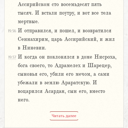
Ассирийском сто восемьдесят пять
тысяч. И встали поутру, и вот все тела
мертвые.
И отправился, и пошел, и возвратился
19:36
Сеннахирим, царь Ассирийский, и жил
в Ниневии.
И когда он поклонялся в доме Нисроха,
19:37
бога своего, то Адрамелех и Шарецер,
сыновья его, убили его мечом, а сами
убежали в землю Араратскую. И
воцарился Асардан, сын его, вместо
него.
Читать далее