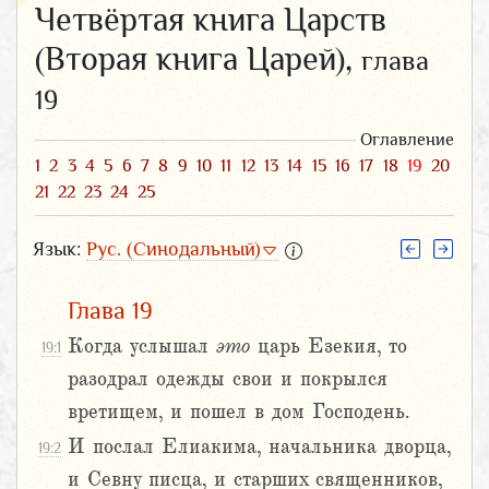
Четвёртая книга Царств
(Вторая книга Царей),
глава
19
Оглавление
1
2
3
4
5
6
7
8
9
10
11
12
13
14
15
16
17
18
19
20
21
22
23
24
25
Язык:
Рус. (Синодальный)
Глава 19
Когда услышал
это
царь Езекия, то
19:1
разодрал одежды свои и покрылся
вретищем, и пошел в дом Господень.
И послал Елиакима, начальника дворца,
19:2
и Севну писца, и старших священников,