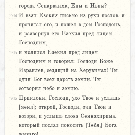
города Сепарваима, Ены и Иввы?
И взял Езекия письмо из руки послов, и
19:14
прочитал его, и пошел в дом Господень,
и развернул его Езекия пред лицем
Господним,
и молился Езекия пред лицем
19:15
Господним и говорил: Господи Боже
Израилев, седящий на Херувимах! Ты
один Бог всех царств земли, Ты
сотворил небо и землю.
Приклони, Господи, ухо Твое и услышь
19:16
[меня]; открой, Господи, очи Твои и
воззри, и услышь слова Сеннахирима,
который послал поносить [Тебя,] Бога
живаго!