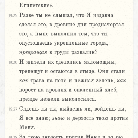
Египетские».
Разве ты не слышал, что Я издавна
19:25
сделал это, в древние дни предначертал
это, а ныне выполнил тем, что ты
опустошаешь укрепленные города,
превращая
в груды развалин?
И жители их сделались маломощны,
19:26
трепещут и остаются в стыде. Они стали
как
трава на поле и нежная зелень,
как
порост на кровлях и опаленный хлеб,
прежде нежели выколосился.
Сядешь ли ты, выйдешь ли, войдешь ли,
19:27
Я все знаю;
знаю
и дерзость твою против
Меня.
За твою дерзость против Меня и
за
то,
19:28