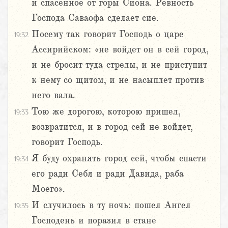
и спасенное от горы Сиона. Ревность
Господа Саваофа сделает сие.
Посему так говорит Господь о царе
19:32
Ассирийском: «не войдет он в сей город,
и не бросит туда стрелы, и не приступит
к нему со щитом, и не насыплет против
него вала.
Тою же дорогою, которою пришел,
19:33
возвратится, и в город сей не войдет,
говорит Господь.
Я буду охранять город сей, чтобы спасти
19:34
его ради Себя и ради Давида, раба
Моего».
И случилось в ту ночь: пошел Ангел
19:35
Господень и поразил в стане