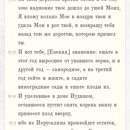
что
надмение твое дошло до ушей Моих,
Я вложу кольцо Мое в ноздри твои и
удила Мои в рот твой, и возвращу тебя
назад тою же дорогою, которою пришел
ты.
И вот тебе, [Езекия,] знамение: ешьте в
19:29
этот год выросшее от упавшего зерна, и в
другой год – самородное, а на третий
год сейте и жните, и садите
виноградные сады и ешьте плоды их.
И уцелевшее в доме Иудином,
19:30
оставшееся пустит опять корень внизу и
принесет плод вверху,
ибо из Иерусалима произойдет остаток,
19:31