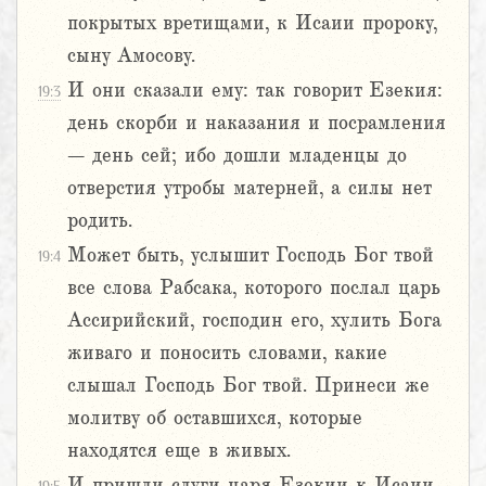
покрытых вретищами, к Исаии пророку,
сыну Амосову.
И они сказали ему: так говорит Езекия:
19:3
день скорби и наказания и посрамления
– день сей; ибо дошли младенцы до
отверстия утробы матерней, а силы нет
родить.
Может быть, услышит Господь Бог твой
19:4
все слова Рабсака, которого послал царь
Ассирийский, господин его, хулить Бога
живаго и поносить словами, какие
слышал Господь Бог твой. Принеси же
молитву об оставшихся, которые
находятся еще в живых.
И пришли слуги царя Езекии к Исаии,