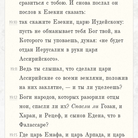
сразиться с тобою. И снова послал он
послов к Езекии сказать:
так скажите Езекии, царю Иудейскому:
19:10
пусть не обманывает тебя Бог твой, на
Которого ты уповаешь, думая: «не будет
отдан Иерусалим в руки царя
Ассирийского».
Ведь ты слышал, что сделали цари
19:11
Ассирийские со всеми землями, положив
на них заклятие, – и ты ли уцелеешь?
Боги народов, которых разорили отцы
19:12
мои, спасли ли их?
Спасли
ли
Гозан, и
Харан, и Рецеф, и сынов Едена, что в
Фалассаре?
Где царь Емафа, и царь Арпада, и царь
19:13