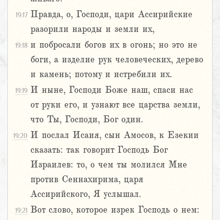
Правда, о, Господи, цари Ассирийские
19:17
разорили народы и земли их,
и побросали богов их в огонь; но это не
19:18
боги, а изделие рук человеческих, дерево
и камень; потому и истребили их.
И ныне, Господи Боже наш, спаси нас
19:19
от руки его, и узнают все царства земли,
что Ты, Господи, Бог один.
И послал Исаия, сын Амосов, к Езекии
19:20
сказать: так говорит Господь Бог
Израилев: то, о чем ты молился Мне
против Сеннахирима, царя
Ассирийского, Я услышал.
Вот слово, которое изрек Господь о нем:
19:21