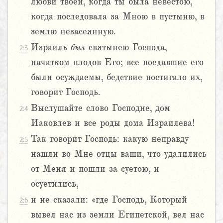
любви твоей, когда ты была невестою,
когда последовала за Мною в пустыню, в
землю незасеянную.
Израиль
был
святынею Господа,
2:3
начатком плодов Его; все поедавшие его
были осуждаемы, бедствие постигало их,
говорит Господь.
Выслушайте слово Господне, дом
2:4
Иаковлев и все роды дома Израилева!
Так говорит Господь: какую неправду
2:5
нашли во Мне отцы ваши, что удалились
от Меня и пошли за суетою, и
осуетились,
и не сказали: «где Господь, Который
2:6
вывел нас из земли Египетской, вел нас