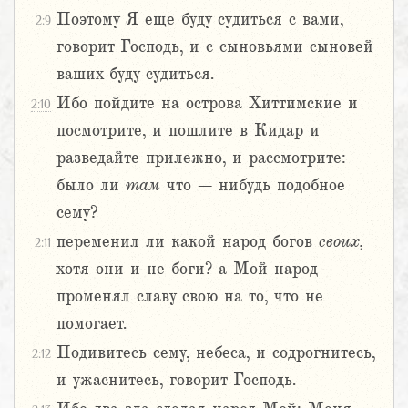
Поэтому Я еще буду судиться с вами,
2:9
говорит Господь, и с сыновьями сыновей
ваших буду судиться.
Ибо пойдите на острова Хиттимские и
2:10
посмотрите, и пошлите в Кидар и
разведайте прилежно, и рассмотрите:
было ли
там
что – нибудь подобное
сему?
переменил ли какой народ богов
своих,
2:11
хотя они и не боги? а Мой народ
променял славу свою на то, что не
помогает.
Подивитесь сему, небеса, и содрогнитесь,
2:12
и ужаснитесь, говорит Господь.