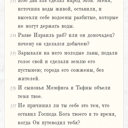
Ибо два зла сделал народ Мой: Меня,
2:13
источник воды живой, оставили, и
высекли себе водоемы разбитые, которые
не могут держать воды.
Разве Израиль раб? или он домочадец?
2:14
почему он сделался добычею?
Зарыкали на него молодые львы, подали
2:15
голос свой и сделали землю его
пустынею; города его сожжены, без
жителей.
И сыновья Мемфиса и Тафны объели
2:16
темя твое.
Не причинил ли ты себе это тем, что
2:17
оставил Господа Бога твоего в то время,
когда Он путеводил тебя?