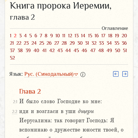
Книга пророка Иеремии,
глава 2
Оглавление
1
2
3
4
5
6
7
8
9
10
11
12
13
14
15
16
17
18
19
20
21
22
23
24
25
26
27
28
29
30
31
32
33
34
35
36
37
38
39
40
41
42
43
44
45
46
47
48
49
50
51
52
Язык:
Рус. (Синодальный)
Глава 2
И было слово Господне ко мне:
2:1
иди и возгласи в уши
дщери
2:2
Иерусалима: так говорит Господь: Я
вспоминаю о дружестве юности твоей, о