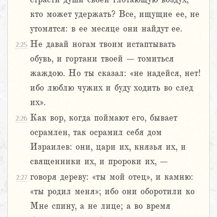
кто может удержать? Все, ищущие ее, не
утомятся: в ее месяце они найдут ее.
Не давай ногам твоим истаптывать
2:25
обувь, и гортани твоей – томиться
жаждою. Но ты сказал: «не надейся, нет!
ибо люблю чужих и буду ходить во след
их».
Как вор, когда поймают его, бывает
2:26
осрамлен, так осрамил себя дом
Израилев: они, цари их, князья их, и
священники их, и пророки их, –
говоря дереву: «ты мой отец», и камню:
2:27
«ты родил меня»; ибо они оборотили ко
Мне спину, а не лице; а во время