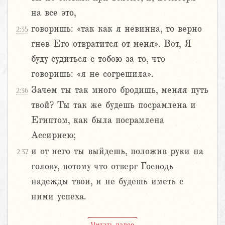
на все это,
говоришь: «так как я невинна, то верно
2:35
гнев Его отвратится от меня». Вот, Я
буду судиться с тобою за то, что
говоришь: «я не согрешила».
Зачем ты так много бродишь, меняя путь
2:36
твой? Ты так же будешь посрамлена и
Египтом, как была посрамлена
Ассириею;
и от него ты выйдешь, положив руки на
2:37
голову, потому что отверг Господь
надежды твои, и не будешь иметь с
ними успеха.
Читать далее