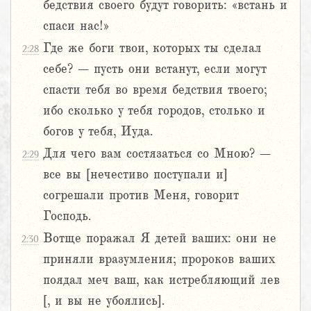
бедствия своего будут говорить: «встань и
спаси нас!»
Где же боги твои, которых ты сделал
2:28
себе? – пусть они встанут, если могут
спасти тебя во время бедствия твоего;
ибо сколько у тебя городов, столько и
богов у тебя, Иуда.
Для чего вам состязаться со Мною? –
2:29
все вы [нечестиво поступали и]
согрешали против Меня, говорит
Господь.
Вотще поражал Я детей ваших: они не
2:30
приняли вразумления; пророков ваших
поядал меч ваш, как истребляющий лев
[, и вы не убоялись].