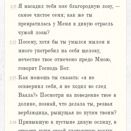
Я насадил тебя
как
благородную лозу, –
2:21
самое чистое семя; как же ты
превратилась у Меня в дикую отрасль
чужой лозы?
Посему, хотя бы ты умылся мылом и
2:22
много употребил на себя щелоку,
нечестие твое отмечено предо Мною,
говорит Господь Бог.
Как можешь ты сказать: «я не
2:23
осквернил себя, я не ходил во след
Ваала?» Посмотри на поведение твое в
долине, познай, что делала ты, резвая
верблюдица, рыщущая по путям твоим?
Привыкшую к пустыне дикую ослицу, в
2:24
страсти души своей глотающую воздух,