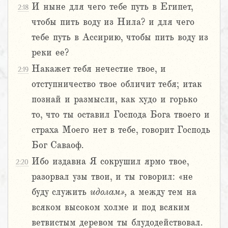
И ныне для чего тебе путь в Египет,
2:18
чтобы пить воду из Нила? и для чего
тебе путь в Ассирию, чтобы пить воду из
реки ее?
Накажет тебя нечестие твое, и
2:19
отступничество твое обличит тебя; итак
познай и размысли, как худо и горько
то, что ты оставил Господа Бога твоего и
страха Моего нет в тебе, говорит Господь
Бог Саваоф.
Ибо издавна Я сокрушил ярмо твое,
2:20
разорвал узы твои, и ты говорил: «не
буду служить
идолам»,
а между тем на
всяком высоком холме и под всяким
ветвистым деревом ты блудодействовал.