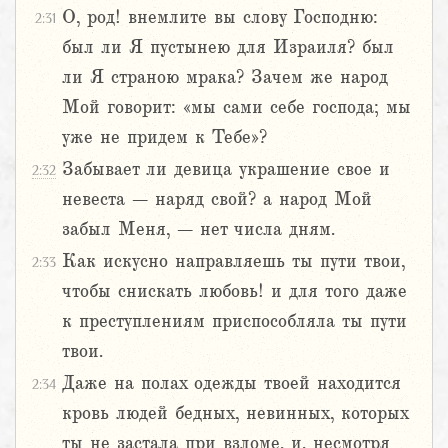
О, род! внемлите вы слову Господню:
2:31
был ли Я пустынею для Израиля? был
ли Я страною мрака? Зачем же народ
Мой говорит: «мы сами себе господа; мы
уже не придем к Тебе»?
Забывает ли девица украшение свое и
2:32
невеста – наряд свой? а народ Мой
забыл Меня, – нет числа дням.
Как искусно направляешь ты пути твои,
2:33
чтобы снискать любовь! и для того даже
к преступлениям приспособляла ты пути
твои.
Даже на полах одежды твоей находится
2:34
кровь людей бедных, невинных, которых
ты не застала при взломе, и, несмотря