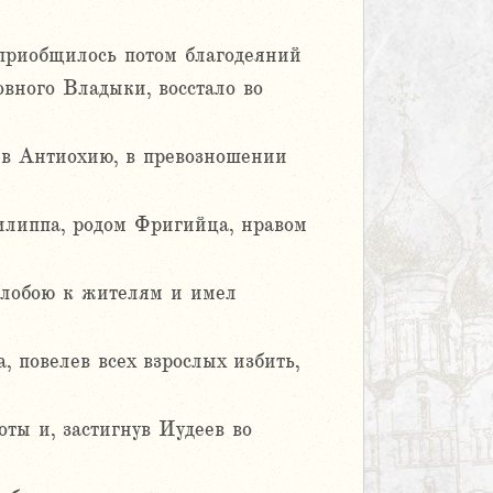
приобщилось потом благодеяний
овного Владыки, восстало во
я в Антиохию, в превозношении
илиппа, родом Фригийца, нравом
злобою к жителям и имел
 повелев всех взрослых избить,
оты и, застигнув Иудеев во