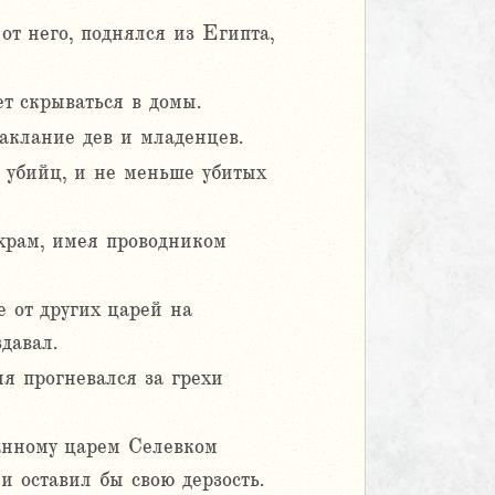
от него, поднялся из Египта,
ет скрываться в домы.
аклание дев и младенцев.
и убийц, и не меньше убитых
 храм, имея проводником
 от других царей на
давал.
мя прогневался за грехи
анному царем Селевком
и оставил бы свою дерзость.