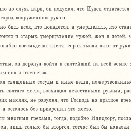
о до слуха царя, он подумал, что Иудея отлагается 
 город вооруженною рукою.
 бить всех, кто попадется, и умерщвлять, кто стан
юных и старых, умерщвление мужей, жен и детей, з
огибло восемьдесят тысяч: сорок тысяч пало от рук
 этим, он дерзнул войти в святейший на всей земле
аконов и отечества.
я священные сосуды и иные вещи, пожертвованные
ть святаго места, восхищая нечестивыми руками, раз
их мыслях, не разумея, что Господь на краткое вре
 и осталось без призрения это место.
ы многими грехами, тогда, подобно Илиодору, посл
он, лишь только бы вторгся, тотчас был бы наказан 