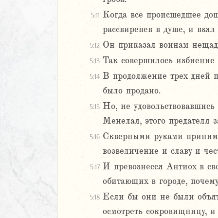
иаст
Когда все происшедшее дошл
5:11
Песней
рассвирепев в душе, и взял
рость
Он приказал воинам нещадно
5:12
а
Так совершилось избиение 
5:13
В продолжение трех дней п
5:14
ия
было продано.
еремии
Но, не удовольствовавшись
5:15
ие Иеремии
Менелая, этого предателя з
иль
Скверными руками принима
5:16
л
возвеличение и славу и чес
И превознесся Антиох в сво
5:17
обитающих в городе, почему
Если бы они не были объят
5:18
осмотреть сокровищницу, и 