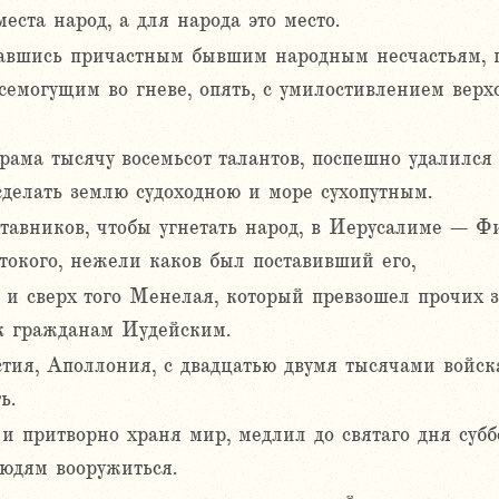
еста народ, а для народа это место.
елавшись причастным бывшим народным несчастьям, 
семогущим во гневе, опять, с умилостивлением верх
храма тысячу восемьсот талантов, поспешно удалилс
делать землю судоходною и море сухопутным.
тавников, чтобы угнетать народ, в Иерусалиме – Ф
токого, нежели каков был поставивший его,
и сверх того Менелая, который превзошел прочих 
к гражданам Иудейским.
ия, Аполлония, с двадцатью двумя тысячами войска,
ь.
и притворно храня мир, медлил до святаго дня субб
людям вооружиться.