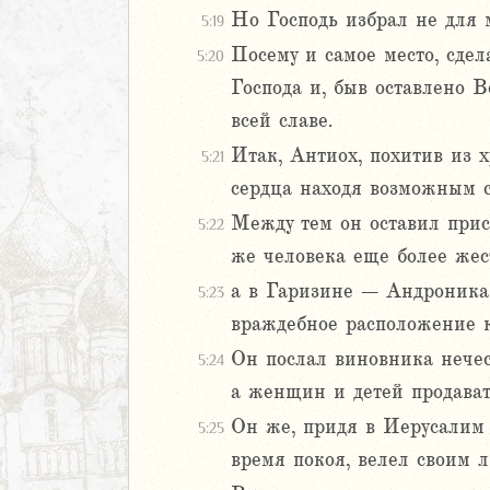
Но Господь избрал не для м
5:19
Посему и самое место, сд
м
5:20
ия
Господа и, быв оставлено В
всей славе.
я
Итак, Антиох, похитив из 
5:21
ия
сердца находя возможным с
ккавейская
ккавейская
Между тем он оставил прис
5:22
же человека еще более жес
2
а в Гаризине – Андроника 
5:23
3
враждебное расположение 
4
5
Он послал виновника нечест
5:24
6
а женщин и детей продават
Он же, придя в Иерусалим 
5:25
8
время покоя, велел своим 
9