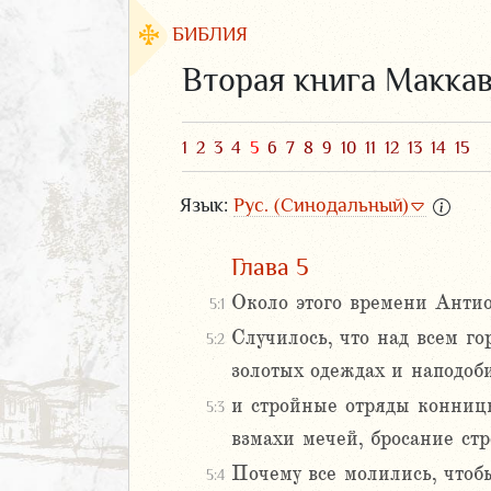
БИБЛИЯ
Вторая книга Макка
1
2
3
4
5
6
7
8
9
10
11
12
13
14
15
Язык:
Рус. (Синодальный)
Глава 5
Около этого времени Антио
5:1
Случилось, что над всем г
5:2
ЗАВЕТ
золотых одеждах и наподоб
и стройные отряды конницы
5:3
взмахи мечей, бросание стр
Почему все молились, чтобы
5:4
аконие