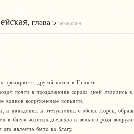
вейская,
глава 5
неканонич.
х предпринял другой поход в Египет.
ородом почти в продолжение сорока дней являлись в
ие воинов вооруженные копьями,
, и нападения и отступления с обеих сторон, обра
ел и блеск золотых доспехов и всякого рода вооруже
 это явление было ко благу.