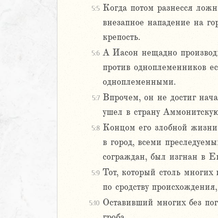
Когда потом разнесся ложн
5:5
Навин
внезапное нападение на го
Израилевы
крепость.
ств
А Иасон нещадно производи
5:6
рств
против одноплеменников ес
рств
одноплеменными.
рств
ралипоменон
Впрочем, он не достиг нача
5:7
ралипоменон
ушел в страну Аммонитскую
Концом его злобной жизни 
5:8
я
в город, всеми преследуемы
дры
сограждан, был изгнан в Ег
ь
Тот, который столь многих 
5:9
по сродству происхождения
ирь
Оставивший многих без пог
5:10
гроба.