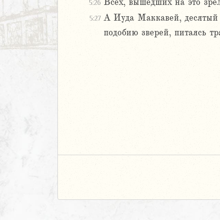
Всех, вышедших на это зрел
0
5:26
1
А Иуда Маккавей, десятый 
5:27
2
подобию зверей, питаясь т
3
4
5
ккавейская
дры
АВЕТ