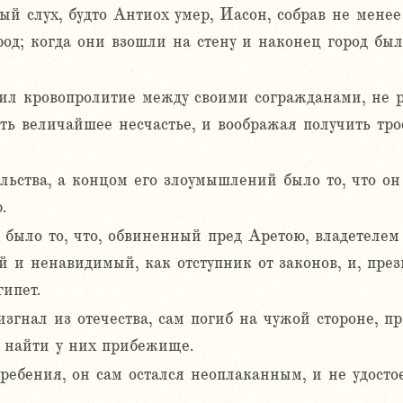
ый слух, будто Антиох умер, Иасон, собрав не мене
род; когда они взошли на стену и наконец город бы
л кровопролитие между своими согражданами, не р
ть величайшее несчастье, и воображая получить тро
льства, а концом его злоумышлений было то, что он 
.
было то, что, обвиненный пред Аретою, владетелем
й и ненавидимый, как отступник от законов, и, през
ипет.
изгнал из отечества, сам погиб на чужой стороне, 
, найти у них прибежище.
ребения, он сам остался неоплаканным, и не удосто