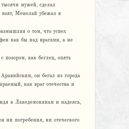
е тысячи мужей, сделал
л взят, Менелай убежал в
азмышляя о том, что успех
феи как бы над врагами, а не
с позором, как беглец, опять
 Аравийским, он бегал из города
ираемый, как враг отечества и
придя к Лакедемонянам и надеясь,
ен ни погребения, ни отеческого