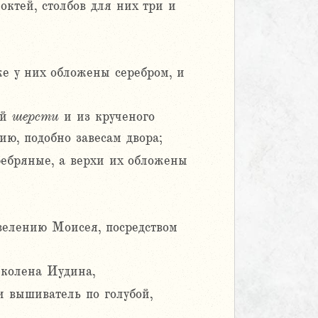
октей, столбов для них три и
же у них обложены серебром, и
ой
шерсти
и из крученого
ию, подобно завесам двора;
ребряные, а верхи их обложены
овелению Моисея, посредством
 колена Иудина,
и вышиватель по голубой,