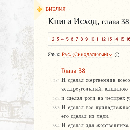
БИБЛИЯ
Книга Исход,
глава 38
1
2
3
4
5
6
7
8
9
10
11
12
13
14
15
1
Язык:
Рус. (Синодальный)
Глава 38
И сделал жертвенник всесо
38:1
четыреугольный, вышиною в
ЗАВЕТ
и сделал роги на четырех у
38:2
И сделал все принадлежнос
38:3
его сделал из меди.
2
И сделал для жертвенника р
38:4
3