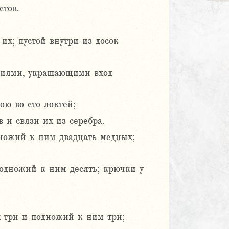
тов.
их; пустой внутри из досок
ниями, украшающими вход
ою во сто локтей;
 и связи их из серебра.
дножий к ним двадцать медных;
подножий к ним десять; крючки у
х три и подножий к ним три;