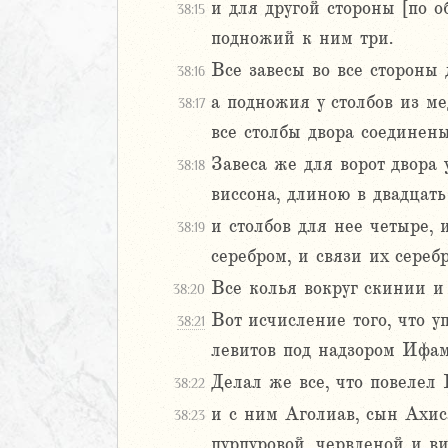
1
и для другой стороны [по о
38:15
22
подножий к ним три.
23
Все завесы во все стороны 
38:16
24
25
а подножия у столбов из ме
38:17
26
все столбы двора соединен
27
Завеса же для ворот двора
38:18
28
виссона, длиною в двадцать
29
30
и столбов для нее четыре,
38:19
1
серебром, и связи их сереб
32
Все колья вокруг скинии и
38:20
33
Вот исчисление того, что 
38:21
34
левитов под надзором Ифам
35
36
Делал же все, что повелел
38:22
37
и с ним Аголиав, сын Ахис
38:23
38
пурпуровой, червленой и в