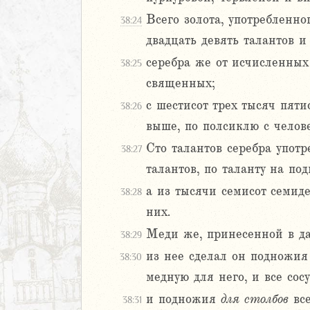
39
40
Всего золота, употребленно
38:24
двадцать девять талантов и
серебра же от исчисленны
38:25
аконие
священных;
Навин
с шестисот трех тысяч пяти
Израилевы
38:26
выше, по полсиклю с челов
ств
Сто талантов серебра упот
38:27
рств
талантов, по таланту на по
рств
а из тысячи семисот семид
рств
38:28
ралипоменон
них.
ралипоменон
Меди же, принесенной в да
38:29
из нее сделал он подножи
38:30
я
медную для него, и все сос
дры
и подножия
для
столбов
все
38:31