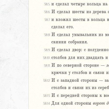
и сделал четыре кольца на
38:5
4
И сделал шесты из дерева 
5
38:6
6
и вложил шесты в кольца на
38:7
сделал его.
8
И сделал умывальник из м
38:8
9
скинии собрания.
0
1
И сделал двор: с полуденно
38:9
2
столбов для них двадцать и
38:10
3
И по северной стороне –
з
38:11
4
крючки у столбов и связи и
5
6
И с западной стороны – зав
38:12
7
столбов и связи их из сереб
8
И с передней стороны к в
38:13
9
20
Для одной стороны
ворот
д
38:14