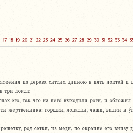
6
17
18
19
20
21
22
23
24
25
26
27
28
29
30
31
32
33
34
3
жжения из дерева ситтим длиною в пять локтей и 
 три локтя;
глах его, так что из него выходили роги, и обложил
ти жертвенника: горшки, лопатки, чаши, вилки и у
ешетку, род сетки, из меди, по окраине его внизу д