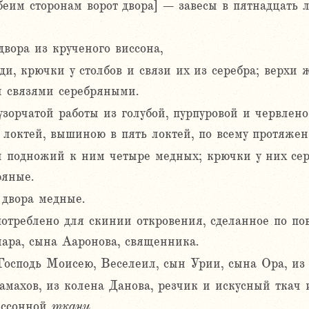
беим сторонам ворот двора] – завесы в пятнадцать л
двора из крученого виссона,
ди, крючки у столбов и связи их из серебра; верхи 
ы связями серебряными.
 узорчатой работы из голубой, пурпуровой и червлен
 локтей, вышиною в пять локтей, по всему протяжен
 и подножий к ним четыре медных; крючки у них се
ряные.
 двора медные.
употреблено для скинии откровения, сделанное по п
ара, сына Ааронова, священника.
 Господь Моисею, Веселеил, сын Урии, сына Ора, из
амахов, из колена Данова, резчик и искусный ткач 
иссонной
ткани.