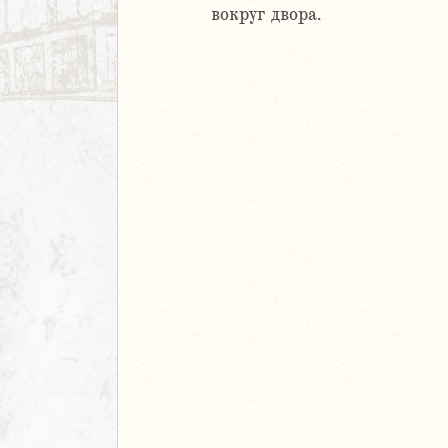
ь
вокруг двора.
ирь
иаст
Песней
рость
а
ия
еремии
ие Иеремии
иль
л