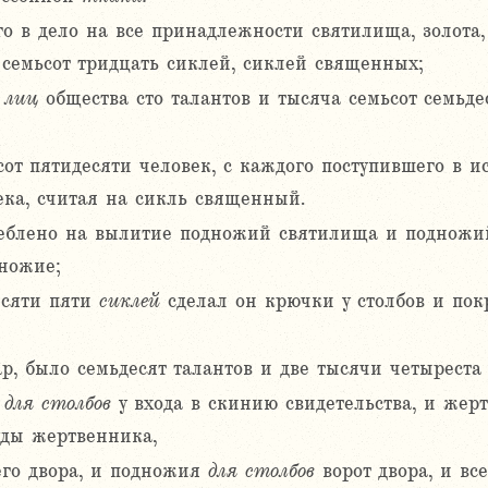
го в дело на все принадлежности святилища, золота,
 семьсот тридцать сиклей, сиклей священных;
х
лиц
общества сто талантов и тысяча семьсот семьде
сот пятидесяти человек, с каждого поступившего в и
ека, считая на сикль священный.
реблено на вылитие подножий святилища и подножий
дножие;
есяти пяти
сиклей
сделал он крючки у столбов и пок
р, было семьдесят талантов и две тысячи четыреста
я
для
столбов
у входа в скинию свидетельства, и жер
уды жертвенника,
го двора, и подножия
для
столбов
ворот двора, и вс