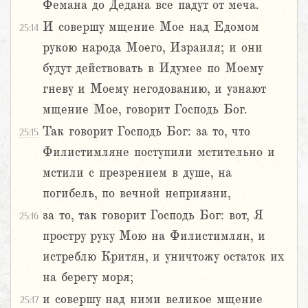
Фемана до Дедана все падут от меча.
И совершу мщение Мое над Едомом
25:14
рукою народа Моего, Израиля; и они
будут действовать в Идумее по Моему
гневу и Моему негодованию, и узнают
мщение Мое, говорит Господь Бог.
Так говорит Господь Бог: за то, что
25:15
Филистимляне поступили мстительно и
мстили с презрением в душе, на
погибель, по вечной неприязни,
за то, так говорит Господь Бог: вот, Я
25:16
простру руку Мою на Филистимлян, и
истреблю Критян, и уничтожу остаток их
на берегу моря;
и совершу над ними великое мщение
25:17