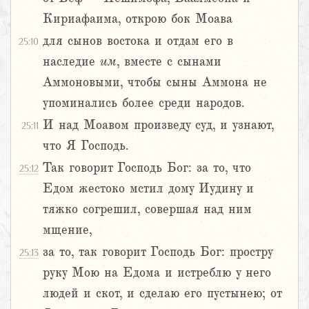
Кириафаима, открою бок Моава
для сынов востока и отдам его в
25:10
наследие
им
, вместе с сынами
Аммоновыми, чтобы сыны Аммона не
упоминались более среди народов.
И над Моавом произведу суд, и узнают,
25:11
что Я Господь.
Так говорит Господь Бог: за то, что
25:12
Едом жестоко мстил дому Иудину и
тяжко согрешил, совершая над ним
мщение,
за то, так говорит Господь Бог: простру
25:13
руку Мою на Едома и истреблю у него
людей и скот, и сделаю его пустынею; от