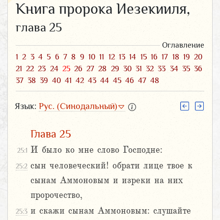
Книга пророка Иезекииля,
глава 25
Оглавление
1
2
3
4
5
6
7
8
9
10
11
12
13
14
15
16
17
18
19
20
21
22
23
24
25
26
27
28
29
30
31
32
33
34
35
36
37
38
39
40
41
42
43
44
45
46
47
48
Язык:
Рус. (Синодальный)
Глава 25
И было ко мне слово Господне:
25:1
сын человеческий! обрати лице твое к
25:2
сынам Аммоновым и изреки на них
пророчество,
и скажи сынам Аммоновым: слушайте
25:3