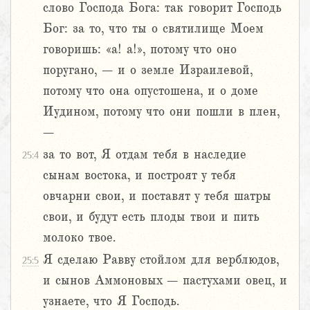
слово Господа Бога: так говорит Господь
Бог: за то, что ты о святилище Моем
говоришь: «а! а!», потому что оно
поругано, – и о земле Израилевой,
потому что она опустошена, и о доме
Иудином, потому что они пошли в плен,
–
за то вот, Я отдам тебя в наследие
25:4
сынам востока, и построят у тебя
овчарни свои, и поставят у тебя шатры
свои, и будут есть плоды твои и пить
молоко твое.
Я сделаю Равву стойлом для верблюдов,
25:5
и сынов Аммоновых – пастухами овец, и
узнаете, что Я Господь.