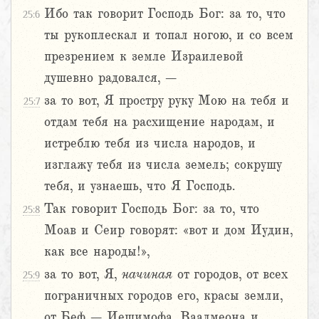
Ибо так говорит Господь Бог: за то, что
25:6
ты рукоплескал и топал ногою, и со всем
презрением к земле Израилевой
душевно радовался, –
за то вот, Я простру руку Мою на тебя и
25:7
отдам тебя на расхищение народам, и
истреблю тебя из числа народов, и
изглажу тебя из числа земель; сокрушу
тебя, и узнаешь, что Я Господь.
Так говорит Господь Бог: за то, что
25:8
Моав и Сеир говорят: «вот и дом Иудин,
как все народы!»,
за то вот, Я,
начиная
от городов, от всех
25:9
пограничных городов его, красы земли,
от Беф – Иешимофа, Ваалмеона и