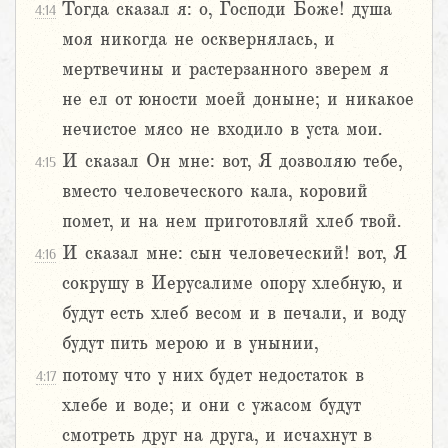
Тогда сказал я: о, Господи Боже! душа
4:14
моя никогда не осквернялась, и
мертвечины и растерзанного зверем я
не ел от юности моей доныне; и никакое
нечистое мясо не входило в уста мои.
И сказал Он мне: вот, Я дозволяю тебе,
4:15
вместо человеческого кала, коровий
помет, и на нем приготовляй хлеб твой.
И сказал мне: сын человеческий! вот, Я
4:16
сокрушу в Иерусалиме опору хлебную, и
будут есть хлеб весом и в печали, и воду
будут пить мерою и в унынии,
потому что у них будет недостаток в
4:17
хлебе и воде; и они с ужасом будут
смотреть друг на друга, и исчахнут в