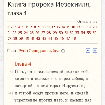
Книга пророка Иезекииля,
глава 4
Оглавление
1
2
3
4
5
6
7
8
9
10
11
12
13
14
15
16
17
18
19
20
21
22
23
24
25
26
27
28
29
30
31
32
33
34
35
36
37
38
39
40
41
42
43
44
45
46
47
48
Язык:
Рус. (Синодальный)
Глава 4
И ты, сын человеческий, возьми себе
4:1
кирпич и положи его перед собою, и
начертай на нем город Иерусалим;
и устрой осаду против него, и сделай
4:2
укрепление против него, и насыпь вал