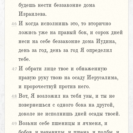
будешь нести беззаконие дома
Израилева.
И когда исполнишь это, то вторично
4:6
ложись уже на правый бок, и сорок дней
неси на себе беззаконие дома Иудина,
день за год, день за год Я определил
тебе.
И обрати лице твое и обнаженную
4:7
правую руку твою на осаду Иерусалима,
и пророчествуй против него.
Вот, Я возложил на тебя узы, и ты не
4:8
повернешься с одного бока на другой,
доколе не исполнишь дней осады твоей.
Возьми себе пшеницы и ячменя, и
4:9
бобов, и чечевицы, и пшена, и полбы, и