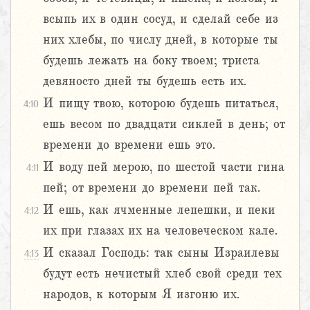
всыпь их в один сосуд, и сделай себе из
них хлебы, по числу дней, в которые ты
будешь лежать на боку твоем; триста
девяносто дней ты будешь есть их.
И пищу твою, которою будешь питаться,
4:10
ешь весом по двадцати сиклей в день; от
времени до времени ешь это.
И воду пей мерою, по шестой части гина
4:11
пей; от времени до времени пей так.
И ешь, как ячменные лепешки, и пеки
4:12
их при глазах их на человеческом кале.
И сказал Господь: так сыны Израилевы
4:13
будут есть нечистый хлеб свой среди тех
народов, к которым Я изгоню их.