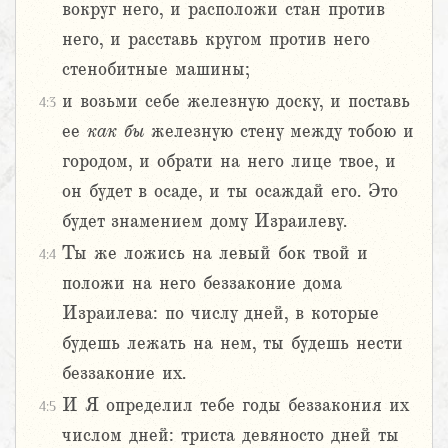
вокруг него, и расположи стан против
него, и расставь кругом против него
стенобитные машины;
и возьми себе железную доску, и поставь
4:3
ее
как
бы
железную стену между тобою и
городом, и обрати на него лице твое, и
он будет в осаде, и ты осаждай его. Это
будет знамением дому Израилеву.
Ты же ложись на левый бок твой и
4:4
положи на него беззаконие дома
Израилева: по числу дней, в которые
будешь лежать на нем, ты будешь нести
беззаконие их.
И Я определил тебе годы беззакония их
4:5
числом дней: триста девяносто дней ты