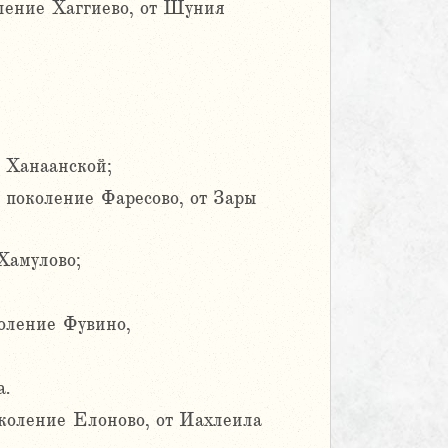
ление Хаггиево, от Шуния
 Ханаанской;
поколение Фаресово, от Зары
Хамулово;
оление Фувино,
а.
коление Елоново, от Иахлеила