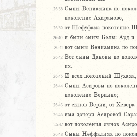
Сыны Вениамина по поколе
иаст
26:38
Песней
поколение Ахирамово,
рость
от Шефуфама поколение Ше
26:39
а
и были сыны Белы: Ард и 
26:40
вот сыны Вениамина по пок
26:41
ия
Вот сыны Дановы по покол
26:42
еремии
их.
ие Иеремии
И всех поколений Шухама, 
26:43
иль
Сыны Асировы по поколени
26:44
л
поколение Вериино;
от сынов Верии, от Хевера
26:45
имя дочери Асировой Сара
26:46
вот поколения сынов Асиро
26:47
Сыны Неффалима по поколе
26:48