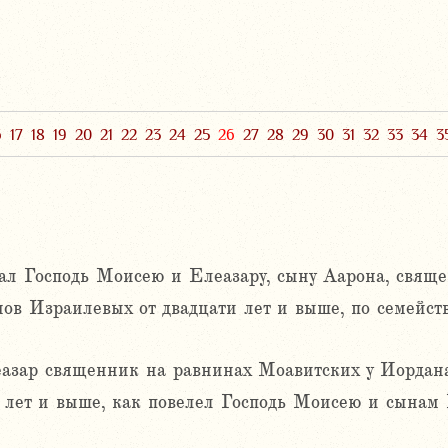
6
17
18
19
20
21
22
23
24
25
26
27
28
29
30
31
32
33
34
3
ал Господь Моисею и Елеазару, сыну Аарона, священ
ов Израилевых от двадцати лет и выше, по семейств
азар священник на равнинах Моавитских у Иордана,
 лет и выше, как повелел Господь Моисею и сынам