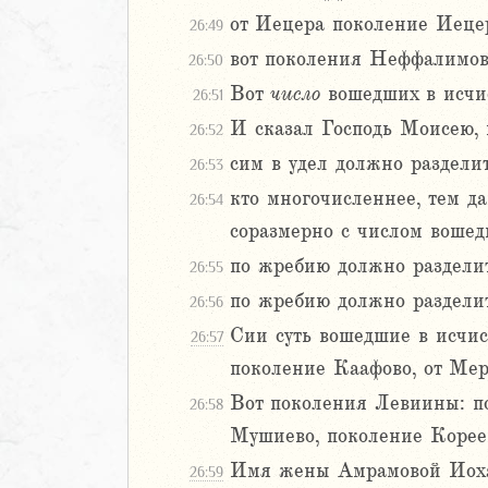
от Иецера поколение Иеце
26:49
вот поколения Неффалимовы
м
26:50
ия
Вот
число
вошедших в исчис
26:51
И сказал Господь Моисею, 
26:52
я
сим в удел должно раздели
26:53
ия
ккавейская
кто многочисленнее, тем да
26:54
ккавейская
соразмерно с числом вошед
ккавейская
по жребию должно разделит
26:55
дры
по жребию должно разделит
26:56
АВЕТ
Сии суть вошедшие в исчис
26:57
поколение Каафово, от Ме
Вот поколения Левиины: п
26:58
Мушиево, поколение Корее
Имя жены Амрамовой Иохав
26:59