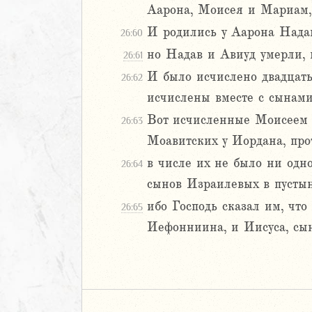
Аарона, Моисея и Мариам, 
И родились у Аарона Нада
26:60
но Надав и Авиуд умерли, 
26:61
И было исчислено двадцать
26:62
исчислены вместе с сынами
Вот исчисленные Моисеем 
26:63
Моавитских у Иордана, про
в числе их не было ни од
26:64
сынов Израилевых в пусты
ибо Господь сказал им, что
26:65
Иефонниина, и Иисуса, сы