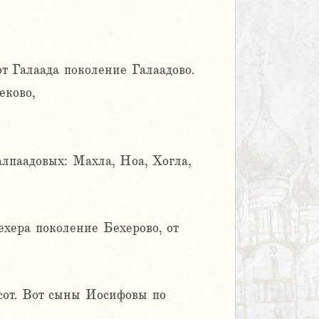
т Галаада поколение Галаадово.
еково,
алпаадовых: Махла, Ноа, Хогла,
хера поколение Бехерово, от
сот. Вот сыны Иосифовы по