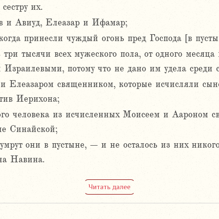
сестру их.
в и Авиуд, Елеазар и Ифамар;
когда принесли чуждый огонь пред Господа [в пусты
 три тысячи всех мужеского пола, от одного месяца
 Израилевыми, потому что не дано им удела среди 
и Елеазаром священником, которые исчисляли сын
тив Иерихона;
ного человека из исчисленных Моисеем и Аароном с
не Синайской;
 умрут они в пустыне, – и не осталось из них никог
на Навина.
Читать далее