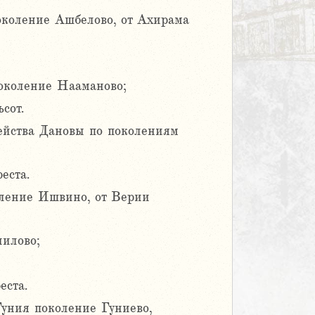
коление Ашбелово, от Ахирама
околение Нааманово;
сот.
ейства Дановы по поколениям
еста.
ление Ишвино, от Верии
иилово;
еста.
уния поколение Гуниево,