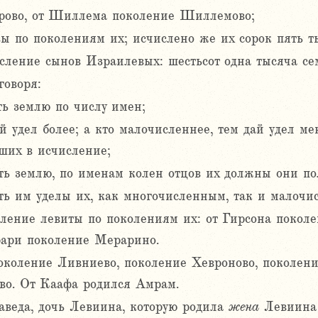
рово, от Шиллема поколение Шиллемово;
 по поколениям их; исчислено же их сорок пять ты
ление сынов Израилевых: шестьсот одна тысяча сем
говоря:
ть землю по числу имен;
й удел более; а кто малочисленнее, тем дай удел ме
ших в исчисление;
ь землю, по именам колен отцов их должны они по
ь им уделы их, как многочисленным, так и малочи
ление левиты по поколениям их: от Гирсона поколе
рари поколение Мерарино.
околение Ливниево, поколение Хевроново, поколен
во. От Каафа родился Амрам.
еда, дочь Левиина, которую родила
жена
Левиина 