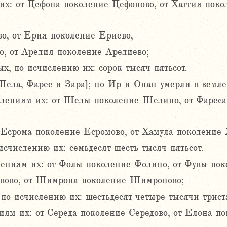
х: от Цефона поколение Цефоново, от Хаггия поко
о, от Ерия поколение Ериево,
о, от Арелия поколение Арелиево;
х, по исчислению их: сорок тысяч пятьсот.
ела, Фарес и Зара]; но Ир и Онан умерли в земле
лениям их: от Шелы поколение Шелино, от Фареса 
Есрома поколение Есромово, от Хамула поколение 
счислению их: семьдесят шесть тысяч пятьсот.
ениям их: от Фолы поколение Фолино, от Фувы пок
вово, от Шимрона поколение Шимроново;
 по исчислению их: шестьдесят четыре тысячи трист
ям их: от Середа поколение Середово, от Елона по