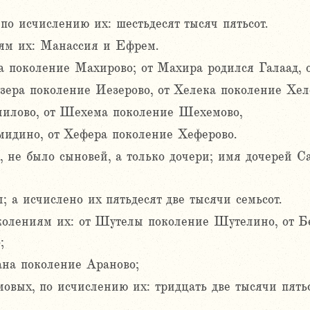
по исчислению их: шестьдесят тысяч пятьсот.
ям их: Манассия и Ефрем.
поколение Махирово; от Махира родился Галаад, о
зера поколение Иезерово, от Хелека поколение Хел
иилово, от Шехема поколение Шехемово,
дино, от Хефера поколение Хеферово.
, не было сыновей, а только дочери; имя дочерей С
 а исчислено их пятьдесят две тысячи семьсот.
олениям их: от Шутелы поколение Шутелино, от Бе
;
ана поколение Араново;
овых, по исчислению их: тридцать две тысячи пять