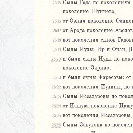
9
Сыны Гада по поколениям и
26:15
20
поколение Шуниево,
1
от Озния поколение Озниев
26:16
22
23
от Арода поколение Ародов
26:17
24
вот поколения сынов Гадовы
26:18
25
Сыны Иуды: Ир и Онан, [Ш
26:19
26
и были сыны Иуды по поко
27
26:20
28
поколение Зарино;
29
и были сыны Фаресовы: от 
26:21
30
вот поколения Иудины, по и
26:22
1
Сыны Иссахаровы по покол
32
26:23
33
от Иашува поколение Иашу
26:24
34
вот поколения Иссахаровы,
26:25
35
Сыны Завулона по поколени
26:26
36