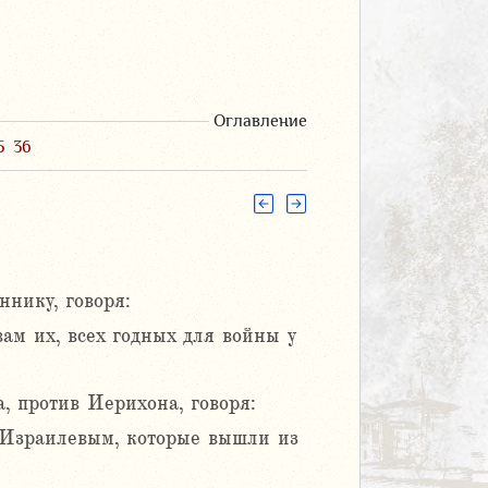
Оглавление
5
36
нику, говоря:
ам их, всех годных для войны у
 против Иерихона, говоря:
 Израилевым, которые вышли из