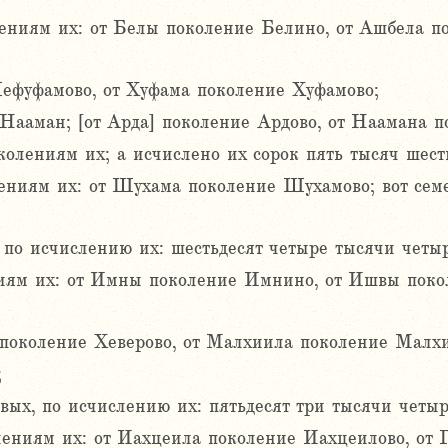
ниям их: от Белы поколение Белино, от Ашбела по
фуфамово, от Хуфама поколение Хуфамово;
Нааман; [от Арда] поколение Ардово, от Наамана п
олениям их; а исчислено их сорок пять тысяч шесть
ениям их: от Шухама поколение Шухамово; вот сем
по исчислению их: шестьдесят четыре тысячи четыр
ям их: от Имны поколение Имнино, от Ишвы поко
 поколение Хеверово, от Малхиила поколение Малх
;
вых, по исчислению их: пятьдесят три тысячи четыр
ниям их: от Иахцеила поколение Иахцеилово, от Г