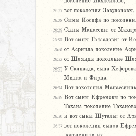
поколение Иахлеилово;
аконие
Навин
вот поколения Завулоновы, 
26:27
Израилевы
Сыны Иосифа по поколени
26:28
Сыны Манассии: от Махира 
26:29
ств
рств
Вот сыны Галаадовы: от Ие
26:30
рств
от Асриила поколение Аср
26:31
рств
от Шемиды поколение Шеми
26:32
ралипоменон
У Салпаада, сына Хеферова
ралипоменон
26:33
Милка и Фирца.
я
Вот поколения Манассиины;
26:34
дры
Вот сыны Ефремовы по пок
26:35
Тахана поколение Таханово
ь
и вот сыны Шутелы: от Ар
26:36
ирь
вот поколения сынов Ефрем
26:37
поколениям их.