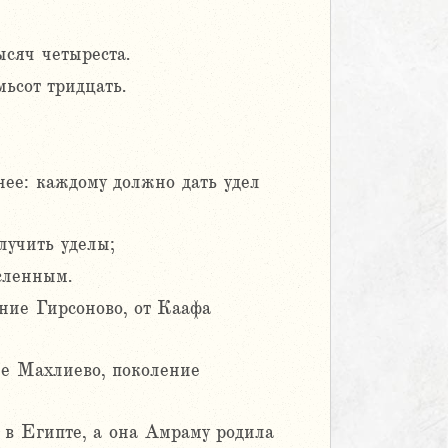
сяч четыреста.
ьсот тридцать.
нее: каждому должно дать удел
лучить уделы;
сленным.
ние Гирсоново, от Каафа
ие Махлиево, поколение
в Египте, а она Амраму родила