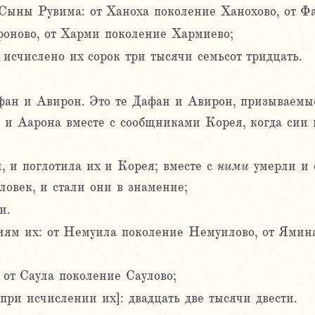
Сыны Рувима: от Ханоха поколение Ханохово, от Фа
роново, от Харми поколение Хармиево;
 исчислено их сорок три тысячи семьсот тридцать.
ан и Авирон. Это те Дафан и Авирон, призываемые
 и Аарона вместе с сообщниками Корея, когда сии 
и, и поглотила их и Корея; вместе с
ними
умерли и 
ловек, и стали они в знамение;
и.
ям их: от Немуила поколение Немуилово, от Ямина
 от Саула поколение Саулово;
при исчислении их]: двадцать две тысячи двести.