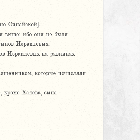
не Синайской].
 и выше; ибо они не были
сынов Израилевых.
ов Израилевых на равнинах
вященником, которые исчисляли
о, кроме Халева, сына