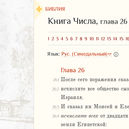
БИБЛИЯ
Книга Числа,
глава 26
1
2
3
4
5
6
7
8
9
10
11
12
13
14
15
1
Язык:
Рус. (Синодальный)
Глава 26
После сего поражения сказ
26:1
исчислите все общество сын
26:2
ЗАВЕТ
Израиля.
И сказал им Моисей и Еле
26:3
исчислите
всех
от двадцати
26:4
земли Египетской: