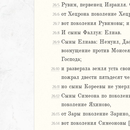
Рувим, первенец Израиля. 
26:5
2
от Хецрона поколение Хец
3
26:6
4
вот поколения Рувимовы; и
26:7
5
И сыны Фаллуя: Елиав.
26:8
6
Сыны Елиава: Немуил, Даф
26:9
8
возмущение против Моисея
9
Господа;
0
и разверзла земля уста сво
26:10
1
пожрал двести пятьдесят че
2
но сыны Кореевы не умерл
3
26:11
4
Сыны Симеона по поколени
26:12
5
поколение Яхиново,
6
от Зары поколение Зарино,
26:13
7
8
вот поколения Симеоновы [
26:14