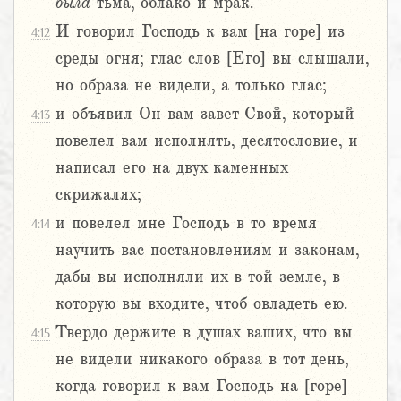
была
тьма, облако и мрак.
И говорил Господь к вам [на горе] из
4:12
среды огня; глас слов [Его] вы слышали,
но образа не видели, а только глас;
и объявил Он вам завет Свой, который
4:13
повелел вам исполнять, десятословие, и
написал его на двух каменных
скрижалях;
и повелел мне Господь в то время
4:14
научить вас постановлениям и законам,
дабы вы исполняли их в той земле, в
которую вы входите, чтоб овладеть ею.
Твердо держите в душах ваших, что вы
4:15
не видели никакого образа в тот день,
когда говорил к вам Господь на [горе]