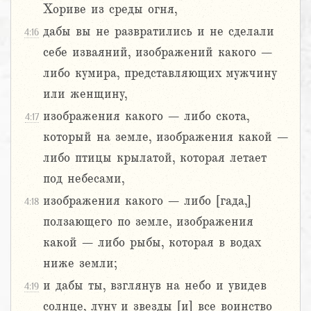
Хориве из среды огня,
дабы вы не развратились и не сделали
4:16
себе изваяний, изображений какого –
либо кумира, представляющих мужчину
или женщину,
изображения какого – либо скота,
4:17
который на земле, изображения какой –
либо птицы крылатой, которая летает
под небесами,
изображения какого – либо [гада,]
4:18
ползающего по земле, изображения
какой – либо рыбы, которая в водах
ниже земли;
и дабы ты, взглянув на небо и увидев
4:19
солнце, луну и звезды [и] все воинство