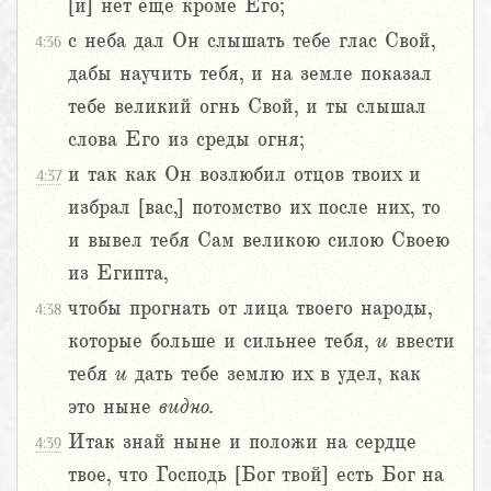
[и] нет еще кроме Его;
с неба дал Он слышать тебе глас Свой,
4:36
дабы научить тебя, и на земле показал
тебе великий огнь Свой, и ты слышал
слова Его из среды огня;
и так как Он возлюбил отцов твоих и
4:37
избрал [вас,] потомство их после них, то
и вывел тебя Сам великою силою Своею
из Египта,
чтобы прогнать от лица твоего народы,
4:38
которые больше и сильнее тебя,
и
ввести
тебя
и
дать тебе землю их в удел, как
это ныне
видно.
Итак знай ныне и положи на сердце
4:39
твое, что Господь [Бог твой] есть Бог на