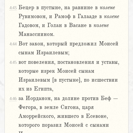
Бецер в пустыне, на равнине в
колене
4:43
Рувимовом, и Рамоф в Галааде в
колене
Гадовом, и Голан в Васане в
колене
Манассиином.
Вот закон, который предложил Моисей
4:44
сынам Израилевым;
вот повеления, постановления и уставы,
4:45
которые изрек Моисей сынам
Израилевым [в пустыне], по исшествии
их из Египта,
за Иорданом, на долине против Беф –
4:46
Фегора, в земле Сигона, царя
Аморрейского, жившего в Есевоне,
которого поразил Моисей с сынами