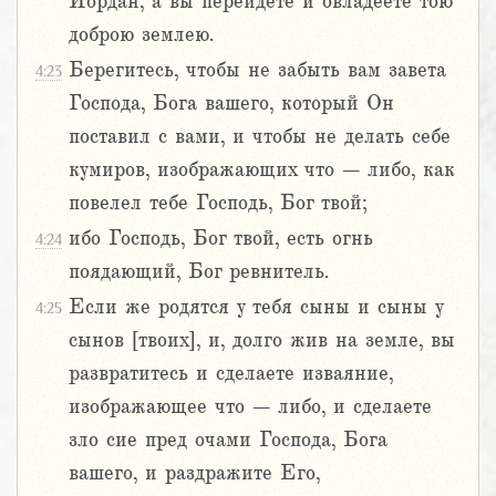
Иордан, а вы перейдете и овладеете тою
доброю землею.
Берегитесь, чтобы не забыть вам завета
4:23
Господа, Бога вашего, который Он
поставил с вами, и чтобы не делать себе
кумиров, изображающих что – либо, как
повелел тебе Господь, Бог твой;
ибо Господь, Бог твой, есть огнь
4:24
поядающий, Бог ревнитель.
Если же родятся у тебя сыны и сыны у
4:25
сынов [твоих], и, долго жив на земле, вы
развратитесь и сделаете изваяние,
изображающее что – либо, и сделаете
зло сие пред очами Господа, Бога
вашего, и раздражите Его,