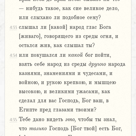
– нибудь такое, как сие великое дело,
или слыхано ли подобное сему?
слышал ли [какой] народ глас Бога
4:33
[живаго], говорящего из среды огня, и
остался жив, как слышал ты?
или покушался ли
какой
бог пойти,
4:34
взять себе народ из среды
другого
народа
казнями, знамениями и чудесами, и
войною, и рукою крепкою, и мышцею
высокою, и великими ужасами, как
сделал для вас Господь, Бог ваш, в
Египте пред глазами твоими?
Тебе дано видеть
это,
чтобы ты знал,
4:35
что
только
Господь [Бог твой] есть Бог,