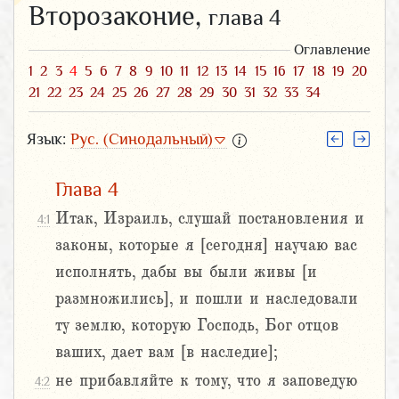
Второзаконие,
глава 4
Оглавление
1
2
3
4
5
6
7
8
9
10
11
12
13
14
15
16
17
18
19
20
21
22
23
24
25
26
27
28
29
30
31
32
33
34
Язык:
Рус. (Синодальный)
Глава 4
Итак, Израиль, слушай постановления и
4:1
законы, которые я [сегодня] научаю вас
исполнять, дабы вы были живы [и
размножились], и пошли и наследовали
ту землю, которую Господь, Бог отцов
ваших, дает вам [в наследие];
не прибавляйте к тому, что я заповедую
4:2