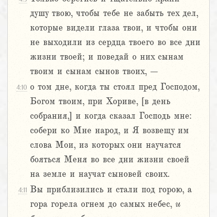
душу твою, чтобы тебе не забыть тех дел,
которые видели глаза твои, и чтобы они
не выходили из сердца твоего во все дни
жизни твоей; и поведай о них сынам
твоим и сынам сынов твоих, –
о том дне, когда ты стоял пред Господом,
4:10
Богом твоим, при Хориве, [в день
собрания,] и когда сказал Господь мне:
собери ко Мне народ, и Я возвещу им
слова Мои, из которых они научатся
бояться Меня во все дни жизни своей
на земле и научат сыновей своих.
Вы приблизились и стали под горою, а
4:11
гора горела огнем до самых небес,
и