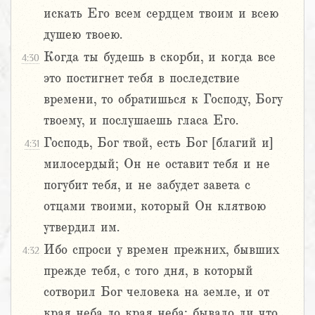
искать Его всем сердцем твоим и всею
душею твоею.
Когда ты будешь в скорби, и когда все
4:30
это постигнет тебя в последствие
времени, то обратишься к Господу, Богу
твоему, и послушаешь гласа Его.
Господь, Бог твой, есть Бог [благий и]
4:31
милосердый; Он не оставит тебя и не
погубит тебя, и не забудет завета с
отцами твоими, который Он клятвою
утвердил им.
Ибо спроси у времен прежних, бывших
4:32
прежде тебя, с того дня, в который
сотворил Бог человека на земле, и от
края неба до края неба: бывало ли что