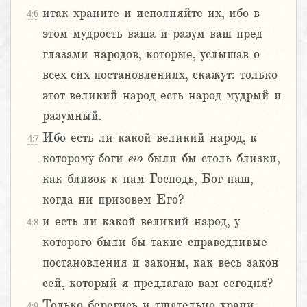
итак храните и исполняйте их, ибо в
4:6
этом мудрость ваша и разум ваш пред
глазами народов, которые, услышав о
всех сих постановлениях, скажут: только
этот великий народ есть народ мудрый и
разумный.
Ибо есть ли какой великий народ, к
4:7
которому боги
его
были бы столь близки,
как близок к нам Господь, Бог наш,
когда ни призовем Его?
и есть ли какой великий народ, у
4:8
которого были бы такие справедливые
постановления и законы, как весь закон
сей, который я предлагаю вам сегодня?
Только берегись и тщательно храни
4:9