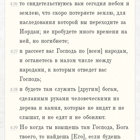
то свидетельствуюсь вам сегодня небом и
4:26
землею, что скоро потеряете землю, для
наследования которой вы переходите за
Иордан; не пробудете много времени на
ней, но погибнете;
и рассеет вас Господь по [всем] народам,
4:27
и останетесь в малом числе между
народами, к которым отведет вас
Господь;
и будете там служить [другим] богам,
4:28
сделанным руками человеческими из
дерева и камня, которые не видят и не
слышат, и не едят и не обоняют.
Но когда ты взыщешь там Господа, Бога
4:29
твоего, то найдешь [Его], если будешь