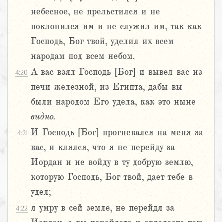
небесное, не прельстился и не
поклонился им и не служил им, так как
Господь, Бог твой, уделил их всем
народам под всем небом.
А вас взял Господь [Бог] и вывел вас из
4:20
печи железной, из Египта, дабы вы
были народом Его удела, как это ныне
видно.
И Господь [Бог] прогневался на меня за
4:21
вас, и клялся, что я не перейду за
Иордан и не войду в ту добрую землю,
которую Господь, Бог твой, дает тебе в
удел;
я умру в сей земле, не перейдя за
4:22