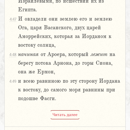
Израилевыми, по исшествии их из
Египта.
И овладели они землею его и землею
4:47
Ога, царя Васанского, двух царей
Аморрейских, которая за Иорданом к
востоку солнца,
начиная
от Ароера, который
лежит
на
4:48
берегу потока Арнона, до горы Сиона,
она же Ермон,
и всею равниною по эту сторону Иордана
4:49
к востоку, до самого моря равнины при
подошве Фасги.
Читать далее