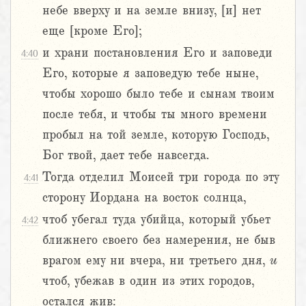
небе вверху и на земле внизу, [и] нет
еще [кроме Его];
и храни постановления Его и заповеди
4:40
Его, которые я заповедую тебе ныне,
чтобы хорошо было тебе и сынам твоим
после тебя, и чтобы ты много времени
пробыл на той земле, которую Господь,
Бог твой, дает тебе навсегда.
Тогда отделил Моисей три города по эту
4:41
сторону Иордана на восток солнца,
чтоб убегал туда убийца, который убьет
4:42
ближнего своего без намерения, не быв
врагом ему ни вчера, ни третьего дня,
и
чтоб, убежав в один из этих городов,
остался жив: