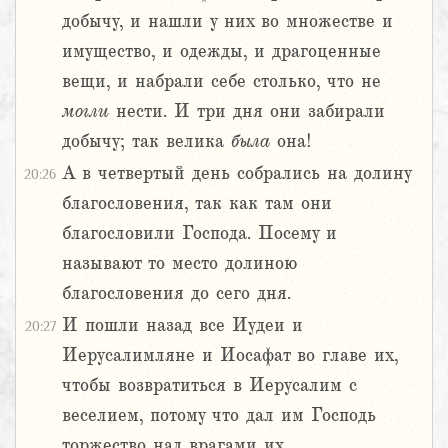
добычу, и нашли у них во множестве и
имущество, и одежды, и драгоценные
вещи, и набрали себе столько, что не
могли
нести. И три дня они забирали
добычу; так велика
была
она!
А в четвертый день собрались на долину
20:26
благословения, так как там они
благословили Господа. Посему и
называют то место долиною
благословения до сего дня.
И пошли назад все Иудеи и
20:27
Иерусалимляне и Иосафат во главе их,
чтобы возвратиться в Иерусалим с
веселием, потому что дал им Господь
торжество над врагами их.