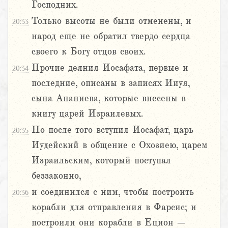
Господних.
Только высоты не были отменены, и
20:33
народ еще не обратил твердо сердца
своего к Богу отцов своих.
Прочие деяния Иосафата, первые и
20:34
последние, описаны в записях Ииуя,
сына Ананиева, которые внесены в
книгу царей Израилевых.
Но после того вступил Иосафат, царь
20:35
Иудейский в общение с Охозиею, царем
Израильским, который поступал
беззаконно,
и соединился с ним, чтобы построить
20:36
корабли для отправления в Фарсис; и
построили они корабли в Ецион –