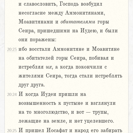
и славословить, Господь возбудил
несогласие между Аммонитянами,
Моавитянами и
обитателями
горы
Сеира, пришедшими на Иудею, и были
они поражены:
ибо восстали Аммонитяне и Моавитяне
20:23
на обитателей горы Сеира, побивая и
истребляя
их,
а когда покончили с
жителями Сеира, тогда стали истреблять
друг друга.
И когда Иудеи пришли на
20:24
возвышенность к пустыне и взглянули
на то многолюдство, и вот – трупы,
лежащие на земле, и нет уцелевшего.
И пришел Иосафат и народ его забирать
20:25