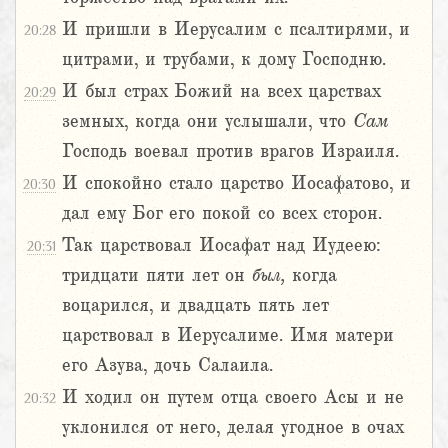
И пришли в Иерусалим с псалтирями, и
20:28
цитрами, и трубами, к дому Господню.
И был страх Божий на всех царствах
20:29
земных, когда они услышали, что
Сам
Господь воевал против врагов Израиля.
И спокойно стало царство Иосафатово, и
20:30
дал ему Бог его покой со всех сторон.
Так царствовал Иосафат над Иудеею:
20:31
тридцати пяти лет он
был,
когда
воцарился, и двадцать пять лет
царствовал в Иерусалиме. Имя матери
его Азува, дочь Салаила.
И ходил он путем отца своего Асы и не
20:32
уклонился от него, делая угодное в очах