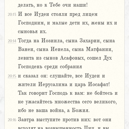
делать, но к Тебе очи наши!
И все Иудеи стояли пред лицем
20:13
Господним, и малые дети их, жены их и
сыновья их.
Тогда на Иозиила, сына Захарии, сына
20:14
Ванеи, сына Иеиела, сына Матфании,
левита из сынов Асафовых, сошел Дух
Господень среди собрания
и сказал он: слушайте, все Иудеи и
20:15
жители Иерусалима и царь Иосафат!
Так говорит Господь к вам: не бойтесь и
не ужасайтесь множества сего великого,
ибо не ваша война, а Божия.
Завтра выступите против них: вот они
20:16
всходят на возвышенность Циц, и вы