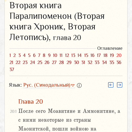
Вторая книга
Паралипоменон (Вторая
книга Хроник, Вторая
Летопись),
глава 20
Оглавление
1
2
3
4
5
6
7
8
9
10
11
12
13
14
15
16
17
18
19
20
21
22
23
24
25
26
27
28
29
30
31
32
33
34
35
36
37
Язык:
Рус. (Синодальный)
Глава 20
После сего Моавитяне и Аммонитяне, а
20:1
с ними некоторые из страны
Маонитской, пошли войною на