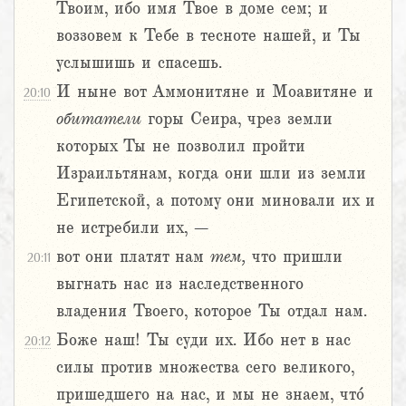
Твоим, ибо имя Твое в доме сем; и
воззовем к Тебе в тесноте нашей, и Ты
услышишь и спасешь.
И ныне вот Аммонитяне и Моавитяне и
20:10
обитатели
горы Сеира, чрез земли
которых Ты не позволил пройти
Израильтянам, когда они шли из земли
Египетской, а потому они миновали их и
не истребили их, –
вот они платят нам
тем,
что пришли
20:11
выгнать нас из наследственного
владения Твоего, которое Ты отдал нам.
Боже наш! Ты суди их. Ибо нет в нас
20:12
силы против множества сего великого,
пришедшего на нас, и мы не знаем, что́