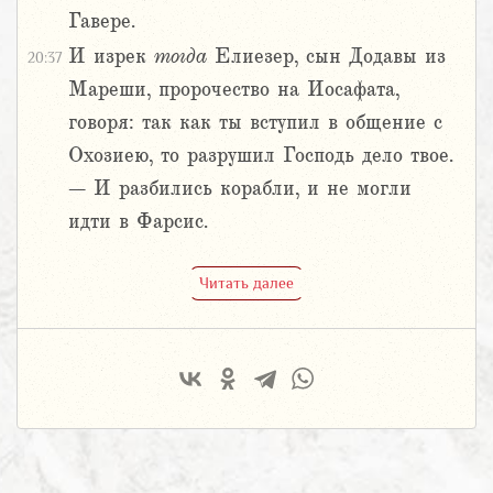
Гавере.
И изрек
тогда
Елиезер, сын Додавы из
20:37
Мареши, пророчество на Иосафата,
говоря: так как ты вступил в общение с
Охозиею, то разрушил Господь дело твое.
– И разбились корабли, и не могли
идти в Фарсис.
Читать далее