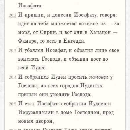
Иосафата.
И пришли, и донесли Иосафату, говоря:
20:2
идет на тебя множество великое из – за
моря, от Сирии, и вот они в Хацацон –
Фамаре, то есть в Енгедди.
И убоялся Иосафат, и обратил лице свое
20:3
взыскать Господа, и объявил пост по
всей Иудее.
И собрались Иудеи просить
помощи
у
20:4
Господа; из всех городов Иудиных
пришли они умолять Господа.
И стал Иосафат в собрании Иудеев и
20:5
Иерусалимлян в доме Господнем, пред
новым двором,