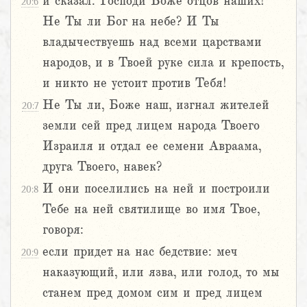
и сказал: Господи Боже отцов наших!
20:6
Не Ты ли Бог на небе? И Ты
владычествуешь над всеми царствами
народов, и в Твоей руке сила и крепость,
и никто не устоит против Тебя!
Не Ты ли, Боже наш, изгнал жителей
20:7
земли сей пред лицем народа Твоего
Израиля и отдал ее семени Авраама,
друга Твоего, навек?
И они поселились на ней и построили
20:8
Тебе на ней святилище во имя Твое,
говоря:
если придет на нас бедствие: меч
20:9
наказующий, или язва, или голод, то мы
станем пред домом сим и пред лицем