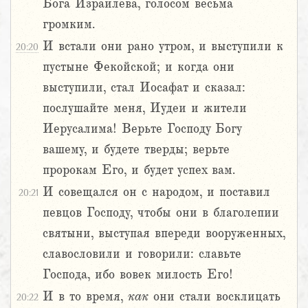
Бога Израилева, голосом весьма
громким.
И встали они рано утром, и выступили к
20:20
пустыне Фекойской; и когда они
выступили, стал Иосафат и сказал:
послушайте меня, Иудеи и жители
Иерусалима! Верьте Господу Богу
вашему, и будете тверды; верьте
пророкам Его, и будет успех вам.
И совещался он с народом, и поставил
20:21
певцов Господу, чтобы они в благолепии
святыни, выступая впереди вооруженных,
славословили и говорили: славьте
Господа, ибо вовек милость Его!
И в то время,
как
они стали восклицать
20:22