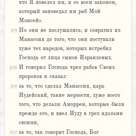
что Я повелел им, и со всем законом,
который заповедал им раб Мой
Моисей».
Но они не послушались; и совратил их
21:9
Манассия до того, что они поступали
хуже тех народов, которых истребил
Господь от лица сынов Израилевых.
И говорил Господь чрез рабов Своих
21:10
пророков и сказал:
за то, что сделал Манассия, царь
21:11
Иудейский, такие мерзости, хуже всего
того, что делали Аморреи, которые были
прежде его, и ввел Иуду в грех идолами
своими,
за то, так говорит Господь, Бог
21:12