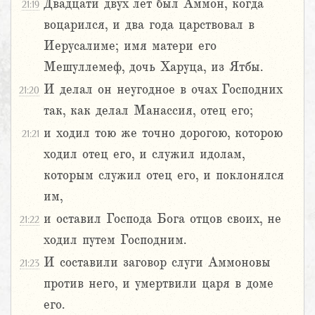
Двадцати двух лет был Аммон, когда
21:19
воцарился, и два года царствовал в
Иерусалиме; имя матери его
Мешуллемеф, дочь Харуца, из Ятбы.
И делал он неугодное в очах Господних
21:20
так, как делал Манассия, отец его;
и ходил тою же точно дорогою, которою
21:21
ходил отец его, и служил идолам,
которым служил отец его, и поклонялся
им,
и оставил Господа Бога отцов своих, не
21:22
ходил путем Господним.
И составили заговор слуги Аммоновы
21:23
против него, и умертвили царя в доме
его.