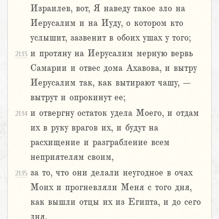
Израилев, вот, Я наведу такое зло на
Иерусалим и на Иуду, о котором кто
услышит, зазвенит в обоих ушах у того;
и протяну на Иерусалим мерную вервь
21:13
Самарии и отвес дома Ахавова, и вытру
Иерусалим так, как вытирают чашу, –
вытрут и опрокинут ее;
и отвергну остаток удела Моего, и отдам
21:14
их в руку врагов их, и будут на
расхищение и разграбление всем
неприятелям своим,
за то, что они делали неугодное в очах
21:15
Моих и прогневляли Меня с того дня,
как вышли отцы их из Египта, и до сего
дня.