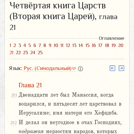
Четвёртая книга Царств
(Вторая книга Царей),
глава
21
Оглавление
1
2
3
4
5
6
7
8
9
10
11
12
13
14
15
16
17
18
19
20
21
22
23
24
25
Язык:
Рус. (Синодальный)
Глава 21
Двенадцати лет был Манассия, когда
21:1
воцарился, и пятьдесят лет царствовал в
Иерусалиме; имя матери его Хефциба.
И делал он неугодное в очах Господних,
21:2
подражая
мерзостям народов, которых