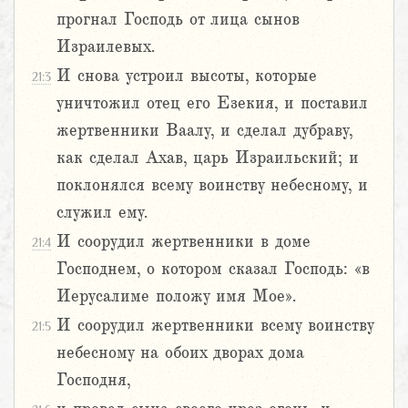
прогнал Господь от лица сынов
Израилевых.
И снова устроил высоты, которые
21:3
уничтожил отец его Езекия, и поставил
жертвенники Ваалу, и сделал дубраву,
как сделал Ахав, царь Израильский; и
поклонялся всему воинству небесному, и
служил ему.
И соорудил жертвенники в доме
21:4
Господнем, о котором сказал Господь: «в
Иерусалиме положу имя Мое».
И соорудил жертвенники всему воинству
21:5
небесному на обоих дворах дома
Господня,