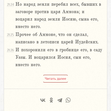
Но народ земли перебил всех, бывших в
21:24
заговоре против царя Аммона; и
воцарил народ земли Иосию, сына его,
вместо него.
Прочее об Аммоне, что он сделал,
21:25
написано в летописи царей Иудейских.
И похоронили его в гробнице его, в саду
21:26
Уззы. И воцарился Иосия, сын его,
вместо него.
Читать далее