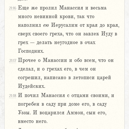
Еще же пролил Манассия и весьма
21:16
много невинной крови, так что
наполнил
ею
Иерусалим от края до края,
сверх своего греха, что он завлек Иуду в
грех – делать неугодное в очах
Господних.
Прочее о Манассии и обо всем, что он
21:17
сделал, и о грехах его, в чем он
согрешил, написано в летописи царей
Иудейских.
И почил Манассия с отцами своими, и
21:18
погребен в саду при доме его, в саду
Уззы. И воцарился Аммон, сын его,
вместо него.