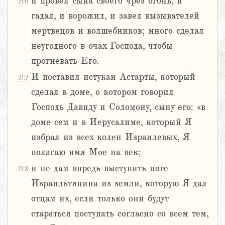
и провел сына своего чрез огонь, и
21:6
гадал, и ворожил, и завел вызывателей
мертвецов и волшебников; много сделал
неугодного в очах Господа, чтобы
прогневать Его.
И поставил истукан Астарты, который
21:7
сделал в доме, о котором говорил
Господь Давиду и Соломону, сыну его: «в
доме сем и в Иерусалиме, который Я
избрал из всех колен Израилевых, Я
полагаю имя Мое на век;
и не дам впредь выступить ноге
21:8
Израильтянина из земли, которую Я дал
отцам их, если только они будут
стараться поступать согласно со всем тем,