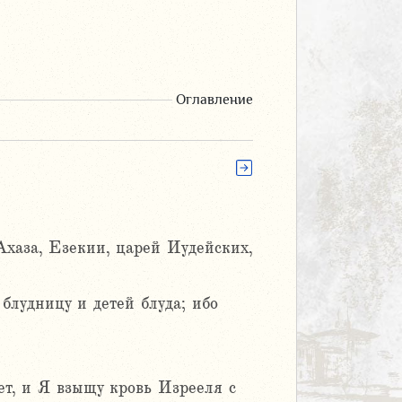
Оглавление
Ахаза, Езекии, царей Иудейских,
блудницу и детей блуда; ибо
ет, и Я взыщу кровь Изрееля с