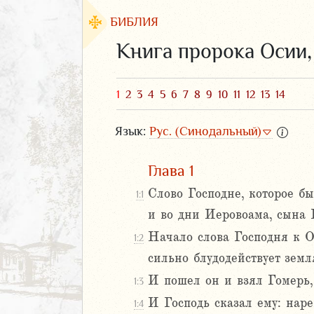
БИБЛИЯ
Книга пророка Осии
1
2
3
4
5
6
7
8
9
10
11
12
13
14
Язык:
Рус. (Синодальный)
Глава 1
Слово Господне, которое б
1:1
и во дни Иеровоама, сына 
ЗАВЕТ
Начало слова Господня к Ос
1:2
сильно блудодействует земля
И пошел он и взял Гомерь,
1:3
И Господь сказал ему: нар
1:4
аконие