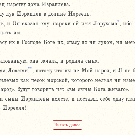
ец царству дома Израилева,
ушу лук Израилев в долине Изреель.
*
чь, и Он сказал ему: нареки ей имя Лорухама
; ибо
щать им.
су их в Господе Боге их, спасу их ни луком, ни ме
лованную, она зачала, и родила сына.
**
имя Лоамми
, потому что вы не Мой народ, и Я не 
левых как песок морской, которого нельзя ни измер
арод», будут говорить им: «вы сыны Бога живаго».
 сыны Израилевы вместе, и поставят себе одну глав
ь Изрееля!
Читать далее