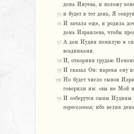
дома Ииуева, и положу кон
Навин
и будет в тот день, Я сокр
Израилевы
1:5
И зачала еще, и родила до
1:6
ств
дома Израилева, чтобы про
рств
А дом Иудин помилую и спа
1:7
рств
всадниками.
рств
ралипоменон
И, откормив грудью Непоми
1:8
ралипоменон
И сказал Он: нареки ему 
1:9
Но будет число сынов Израи
1:10
я
говорили им: «вы не Мой н
дры
И соберутся сыны Иудины и
1:11
ь
переселения;
ибо велик ден
ирь