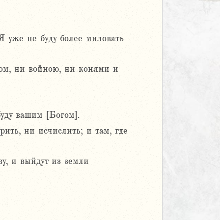
 Я уже не буду более миловать
чом, ни войною, ни конями и
буду вашим [Богом].
ить, ни исчислить; и там, где
у, и выйдут из земли