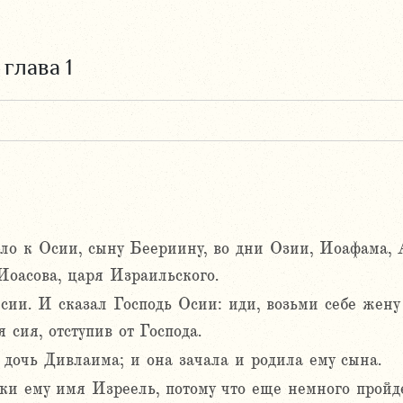
,
глава 1
ыло к Осии, сыну Беериину, во дни Озии, Иоафама, 
Иоасова, царя Израильского.
ии. И сказал Господь Осии: иди, возьми себе жену 
 сия, отступив от Господа.
 дочь Дивлаима; и она зачала и родила ему сына.
еки ему имя Изреель, потому что еще немного пройд