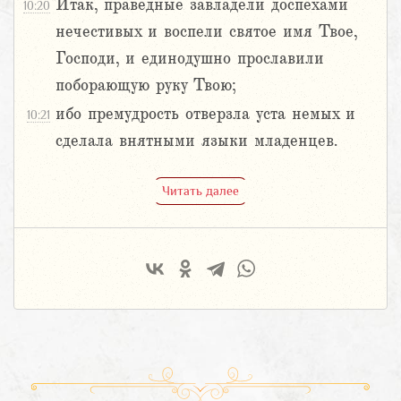
Итак, праведные завладели доспехами
10:20
нечестивых и воспели святое имя Твое,
Господи, и единодушно прославили
поборающую руку Твою;
ибо премудрость отверзла уста немых и
10:21
сделала внятными языки младенцев.
Читать далее