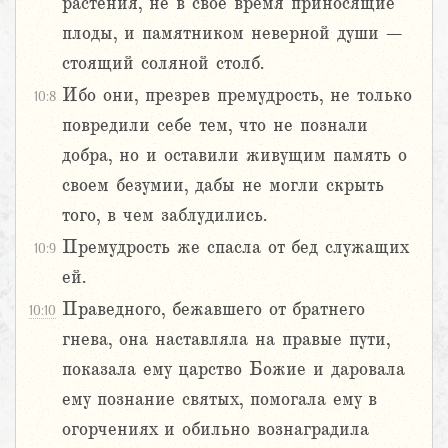
растения, не в свое время приносящие
плоды, и памятником неверной души –
стоящий соляной столб.
Ибо они, презрев премудрость, не только
10:8
повредили себе тем, что не познали
добра, но и оставили живущим память о
своем безумии, дабы не могли скрыть
того, в чем заблудились.
Премудрость же спасла от бед служащих
10:9
ей.
Праведного, бежавшего от братнего
10:10
гнева, она наставляла на правые пути,
показала ему царство Божие и даровала
ему познание святых, помогала ему в
огорчениях и обильно вознаградила