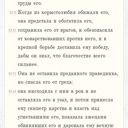
труды его.
Когда из корыстолюбия обижали его,
10:11
она предстала и обогатила его,
сохранила его от врагов, и обезопасила
10:12
от коварствовавших против него, и в
крепкой борьбе доставила ему победу,
дабы он знал, что благочестие всего
сильнее.
Она не оставила проданного праведника,
10:13
но спасла его от греха:
она нисходила с ним в ров и не
10:14
оставляла его в узах, и потом принесла
ему скипетр царства и власть над
угнетавшими его, показала лжецами
обвинявших его и даровала ему вечную