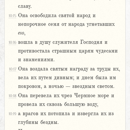
славу.
Она освободила святой народ и
10:15
непорочное семя от народа угнетавших
его
,
вошла в душу служителя Господня и
10:16
противостала страшным царям чудесами
и знамениями.
Она воздала святым награду за труды их,
10:17
вела их путем дивным; и днем была им
покровом, а ночью – звездным светом.
Она перевела их чрез Чермное море и
10:18
провела их сквозь большую воду,
а врагов их потопила и извергла их из
10:19
глубины бездны.