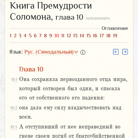
Книга Премудрости
Соломона,
глава 10
неканонич.
Оглавление
1
2
3
4
5
6
7
8
9
10
11
12
13
14
15
16
17
18
19
Язык:
Рус. (Синодальный)
Глава 10
Она сохраняла первозданного отца мира,
10:1
который сотворен был один, и спасала
его от собственного его падения:
она дала ему силу владычествовать над
10:2
всем.
А отступивший от нее неправедный во
10:3
гневе своем погиб от братоубийственной