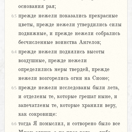
основания рая;
прежде нежели показались прекрасные
6:3
цветы, прежде нежели утвердились силы
подвижные, и прежде нежели собрались
бесчисленные воинства Ангелов;
прежде нежели поднялись высоты
6:4
воздушные, прежде нежели
определились меры твердей, прежде
нежели возгорелись огни на Сионе;
прежде нежели исследованы были лета,
6:5
и отделены те, которые грешат ныне, и
запечатлены те, которые хранили веру,
как сокровище:
тогда Я помыслил, и сотворено было все
6:6