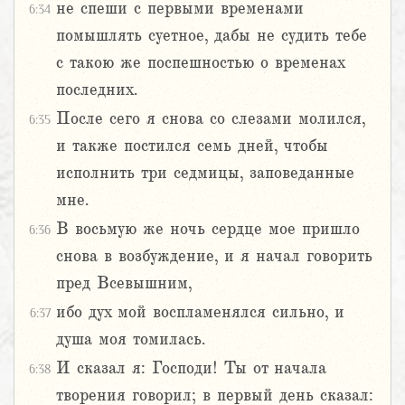
не спеши с первыми временами
6:34
помышлять суетное, дабы не судить тебе
с такою же поспешностью о временах
последних.
После сего я снова со слезами молился,
6:35
и также постился семь дней, чтобы
исполнить три седмицы, заповеданные
мне.
В восьмую же ночь сердце мое пришло
6:36
снова в возбуждение, и я начал говорить
пред Всевышним,
ибо дух мой воспламенялся сильно, и
6:37
душа моя томилась.
И сказал я: Господи! Ты от начала
6:38
творения говорил; в первый день сказал: