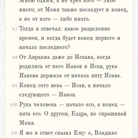
Мною одним, а не чрез кого – либо
иного; от Меня также последует и конец,
а не от кого – либо иного.
Тогда я отвечал: какое разделение
6:7
времен, и когда будет конец первого и
начало последнего?
От Авраама даже до Исаака, когда
6:8
родились от него Иаков и Исав, рука
Иакова держала от начала пяту Исава.
Конец сего века – Исав, а начало
6:9
следующего – Иаков.
Рука человека – начало его, а конец –
6:10
пята его. О другом, Ездра, не спрашивай
Меня.
Я же в ответ сказал Ему: о, Владыко
6:11