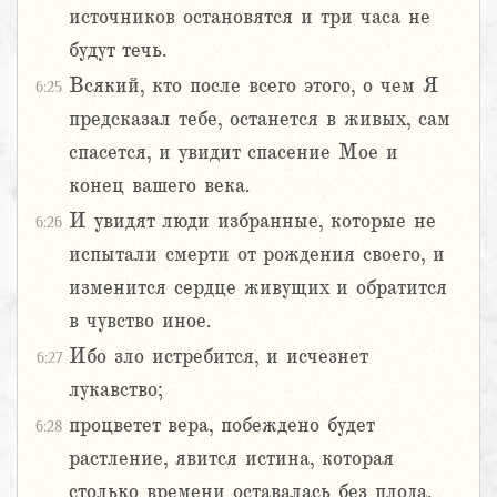
источников остановятся и три часа не
будут течь.
Всякий, кто после всего этого, о чем Я
6:25
предсказал тебе, останется в живых, сам
спасется, и увидит спасение Мое и
конец вашего века.
И увидят люди избранные, которые не
6:26
испытали смерти от рождения своего, и
изменится сердце живущих и обратится
в чувство иное.
Ибо зло истребится, и исчезнет
6:27
лукавство;
процветет вера, побеждено будет
6:28
растление, явится истина, которая
столько времени оставалась без плода.