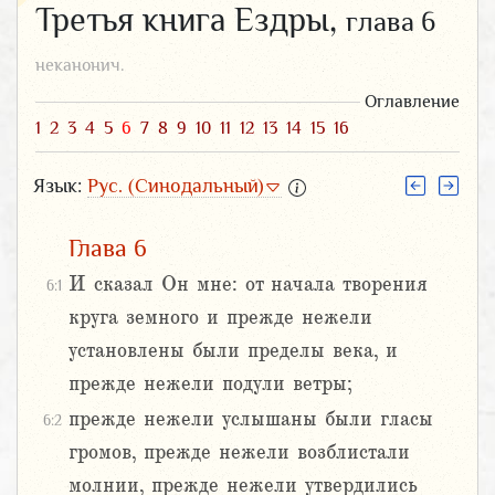
Третья книга Ездры,
глава 6
неканонич.
Оглавление
1
2
3
4
5
6
7
8
9
10
11
12
13
14
15
16
Язык:
Рус. (Синодальный)
Глава 6
И сказал Он мне: от начала творения
6:1
круга земного и прежде нежели
установлены были пределы века, и
прежде нежели подули ветры;
прежде нежели услышаны были гласы
6:2
громов, прежде нежели возблистали
молнии, прежде нежели утвердились