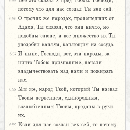
Все это сказал я пред Тобою, Господи,
6:55
потому что для нас создал Ты век сей.
О прочих же народах, происшедших от
6:56
Адама, Ты сказал, что они ничто, но
подобны слюне, и все множество их Ты
уподобил каплям, каплющим из сосуда.
И ныне, Господи, вот, эти народы, за
6:57
ничто Тобою признанные, начали
владычествовать над нами и пожирать
нас.
Мы же, народ Твой, который Ты назвал
6:58
Твоим первенцем, единородным,
возлюбленным Твоим, преданы в руки
их.
Если для нас создан век сей, то почему
6:59