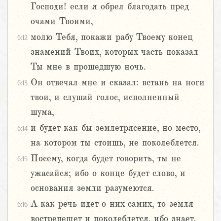
Господи! если я обрел благодать пред
очами Твоими,
молю Тебя, покажи рабу Твоему конец
6:12
знамений Твоих, которых часть показал
Ты мне в прошедшую ночь.
Он отвечал мне и сказал: встань на ноги
6:13
твои, и слушай голос, исполненный
шума,
и будет как бы землетрясение, но место,
6:14
на котором ты стоишь, не поколеблется.
Посему, когда будет говорить, ты не
6:15
ужасайся; ибо о конце будет слово, и
основания земли разумеются.
А как речь идет о них самих, то земля
6:16
вострепещет и поколеблется, ибо знает,