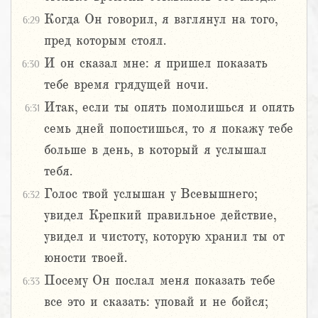
Когда Он говорил, я взглянул на того,
6:29
пред которым стоял.
И он сказал мне: я пришел показать
6:30
тебе время грядущей ночи.
Итак, если ты опять помолишься и опять
6:31
семь дней попостишься, то я покажу тебе
больше в день, в который я услышал
тебя.
Голос твой услышан у Всевышнего;
6:32
увидел Крепкий правильное действие,
увидел и чистоту, которую хранил ты от
юности твоей.
Посему Он послал меня показать тебе
6:33
все это и сказать: уповай и не бойся;