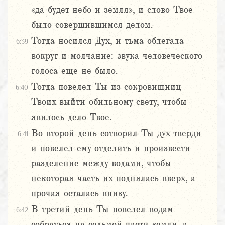
«да будет небо и земля», и слово Твое
было совершившимся делом.
Тогда носился Дух, и тьма облегала
6:39
вокруг и молчание: звука человеческого
голоса еще не было.
Тогда повелел Ты из сокровищниц
6:40
Твоих выйти обильному свету, чтобы
явилось дело Твое.
Во второй день сотворил Ты дух тверди
6:41
и повелел ему отделить и произвести
разделение между водами, чтобы
некоторая часть их поднялась вверх, а
прочая осталась внизу.
В третий день Ты повелел водам
6:42
собраться на седьмой части земли, а