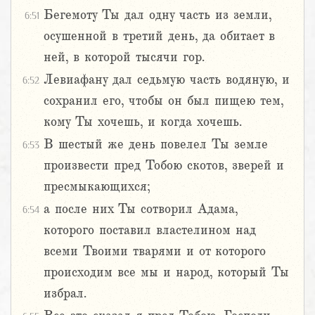
Бегемоту Ты дал одну часть из земли,
6:51
осушенной в третий день, да обитает в
ней, в которой тысячи гор.
Левиафану дал седьмую часть водяную, и
6:52
сохранил его, чтобы он был пищею тем,
кому Ты хочешь, и когда хочешь.
В шестый же день повелел Ты земле
6:53
произвести пред Тобою скотов, зверей и
пресмыкающихся;
а после них Ты сотворил Адама,
6:54
которого поставил властелином над
всеми Твоими тварями и от которого
происходим все мы и народ, который Ты
избрал.