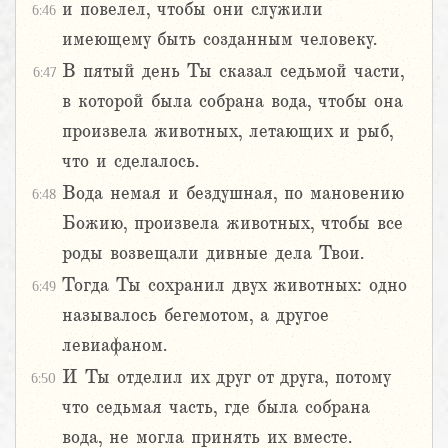
и повелел, чтобы они служили
6:46
имеющему быть созданным человеку.
В пятый день Ты сказал седьмой части,
6:47
в которой была собрана вода, чтобы она
произвела животных, летающих и рыб,
что и сделалось.
Вода немая и бездушная, по мановению
6:48
Божию, произвела животных, чтобы все
роды возвещали дивные дела Твои.
Тогда Ты сохранил двух животных: одно
6:49
называлось бегемотом, а другое
левиафаном.
И Ты отделил их друг от друга, потому
6:50
что седьмая часть, где была собрана
вода, не могла принять их вместе.