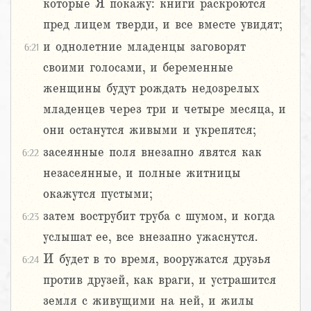
которые Я покажу: книги раскроются
пред лицем тверди, и все вместе увидят;
и однолетние младенцы заговорят
6:21
своими голосами, и беременные
женщины будут рождать недозрелых
младенцев через три и четыре месяца, и
они останутся живыми и укрепятся;
засеянные поля внезапно явятся как
6:22
незасеянные, и полные житницы
окажутся пустыми;
затем вострубит труба с шумом, и когда
6:23
услышат ее, все внезапно ужаснутся.
И будет в то время, вооружатся друзья
6:24
против друзей, как враги, и устрашится
земля с живущими на ней, и жилы