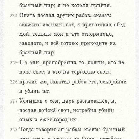
брачный пир; и не хотели прийти.
Опять послал других рабов, сказав:
22:4
скажите званым: вот, я приготовил обед
мой, тельцы мои и что откормлено,
заколото, и всё готово; приходите на
брачный пир.
Но они, пренебрегши то, пошли, кто на
22:5
поле свое, а кто на торговлю свою;
прочие же, схватив рабов его, оскорбили
22:6
и убили
их.
Услышав о сем, царь разгневался, и,
22:7
послав войска́ свои, истребил убийц
оных и сжег город их.
Тогда говорит он рабам своим: брачный
22:8
пир готов, а званые не были достойны;