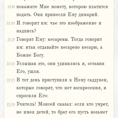
покажите Мне монету, которою платится
22:19
подать. Они принесли Ему динарий.
И говорит им: чье это изображение и
22:20
надпись?
Говорят Ему: кесаревы. Тогда говорит
22:21
им: итак отдавайте кесарево кесарю, а
Божие Богу.
Услышав это, они удивились и, оставив
22:22
Его, ушли.
В тот день приступили к Нему саддукеи,
22:23
которые говорят, что нет воскресения, и
спросили Его:
Учитель! Моисей сказал: если кто умрет,
22:24
не имея детей, то брат его пусть возьмет