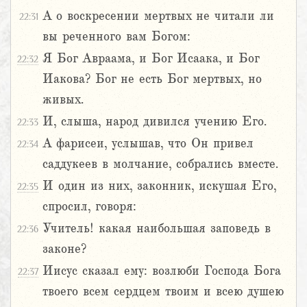
А о воскресении мертвых не читали ли
22:31
вы реченного вам Богом:
Я Бог Авраама, и Бог Исаака, и Бог
22:32
Иакова? Бог не есть Бог мертвых, но
живых.
И, слыша, народ дивился учению Его.
22:33
А фарисеи, услышав, что Он привел
22:34
саддукеев в молчание, собрались вместе.
И один из них, законник, искушая Его,
22:35
спросил, говоря:
Учитель! какая наибольшая заповедь в
22:36
законе?
Иисус сказал ему: возлюби Господа Бога
22:37
твоего всем сердцем твоим и всею душею