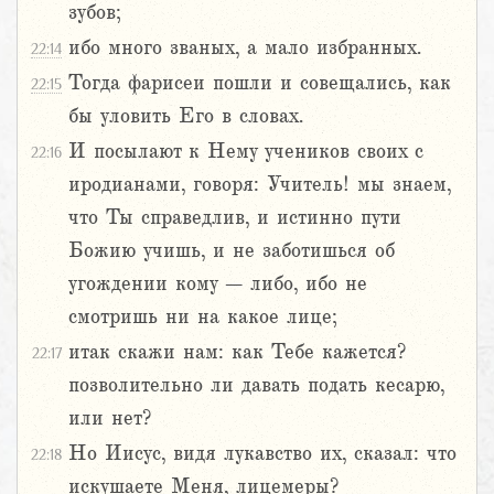
зубов;
ибо много званых, а мало избранных.
22:14
Тогда фарисеи пошли и совещались, как
22:15
бы уловить Его в словах.
И посылают к Нему учеников своих с
22:16
иродианами, говоря: Учитель! мы знаем,
что Ты справедлив, и истинно пути
Божию учишь, и не заботишься об
угождении кому – либо, ибо не
смотришь ни на какое лице;
итак скажи нам: как Тебе кажется?
22:17
позволительно ли давать подать кесарю,
или нет?
Но Иисус, видя лукавство их, сказал: что
22:18
искушаете Меня, лицемеры?