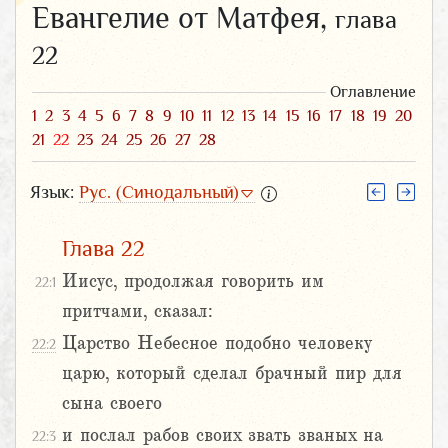
Евангелие от Матфея,
глава
22
Оглавление
1
2
3
4
5
6
7
8
9
10
11
12
13
14
15
16
17
18
19
20
21
22
23
24
25
26
27
28
Язык:
Рус. (Синодальный)
Глава 22
Иисус, продолжая говорить им
22:1
притчами, сказал:
Царство Небесное подобно человеку
22:2
царю, который сделал брачный пир для
сына своего
и послал рабов своих звать званых на
22:3