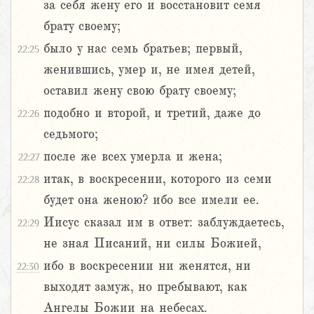
за себя жену его и восстановит семя
брату своему;
было у нас семь братьев; первый,
22:25
женившись, умер и, не имея детей,
оставил жену свою брату своему;
подобно и второй, и третий, даже до
22:26
седьмого;
после же всех умерла и жена;
22:27
итак, в воскресении, которого из семи
22:28
будет она женою? ибо все имели ее.
Иисус сказал им в ответ: заблуждаетесь,
22:29
не зная Писаний, ни силы Божией,
ибо в воскресении ни женятся, ни
22:30
выходят замуж, но пребывают, как
Ангелы Божии на небесах.