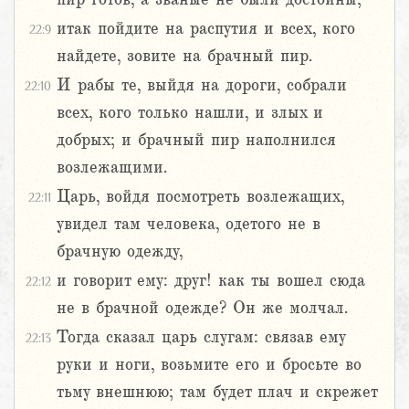
итак пойдите на распутия и всех, кого
22:9
найдете, зовите на брачный пир.
И рабы те, выйдя на дороги, собрали
22:10
всех, кого только нашли, и злых и
добрых; и брачный пир наполнился
возлежащими.
Царь, войдя посмотреть возлежащих,
22:11
увидел там человека, одетого не в
брачную одежду,
и говорит ему: друг! как ты вошел сюда
22:12
не в брачной одежде? Он же молчал.
Тогда сказал царь слугам: связав ему
22:13
руки и ноги, возьмите его и бросьте во
тьму внешнюю; там будет плач и скрежет