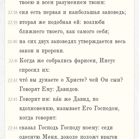
твоею и всем разумением твоим:
сия есть первая и наибольшая заповедь;
22:38
вторая же подобная ей: возлюби
22:39
ближнего твоего, как самого себя;
на сих двух заповедях утверждается весь
22:40
закон и пророки.
Когда же собрались фарисеи, Иисус
22:41
спросил их:
что́ вы думаете о Христе? чей Он сын?
22:42
Говорят Ему: Давидов.
Говорит им: ка́к же Давид, по
22:43
вдохновению, называет Его Господом,
когда говорит:
сказал Господь Господу моему: седи
22:44
одесную Меня, доколе положу врагов