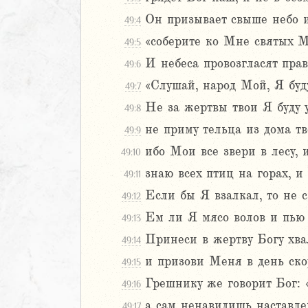
Навин
Он призывает свыше небо и
49:4
Израилевы
«соберите ко Мне святых М
49:5
И небеса провозгласят прав
49:6
ств
рств
«Слушай, народ Мой, Я буду
49:7
рств
Не за жертвы твои Я буду 
49:8
рств
не приму тельца из дома тв
49:9
ралипоменон
ибо Мои все звери в лесу, и
49:10
ралипоменон
знаю всех птиц на горах, 
49:11
я
Если бы Я взалкал, то не с
49:12
дры
Ем ли Я мясо волов и пью 
49:13
Принеси в жертву Богу хва
ь
49:14
и призови Меня в день ско
49:15
ирь
Грешнику же говорит Бог: 
49:16
ма 1 (1-8)
а сам ненавидишь наставле
49:17