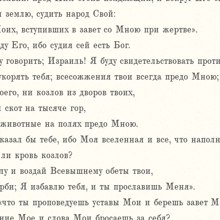
 землю, судить народ Свой:
оих, вступивших в завет со Мною при жертве».
ду Его, ибо судия сей есть Бог.
 говорить; Израиль! Я буду свидетельствовать проти
укорять тебя; всесожжения твои всегда предо Мною;
оего, ни козлов из дворов твоих,
 скот на тысяче гор,
и животные на полях предо Мною.
казал бы тебе, ибо Моя вселенная и все, что наполн
ли кровь козлов?
лу и воздай Всевышнему обеты твои,
рби; Я избавлю тебя, и ты прославишь Меня».
«что ты проповедуешь уставы Мои и берешь завет Мо
ние Мое и слова Мои бросаешь за себя?