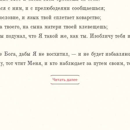
ься с ним, и с прелюбодеями сообщаешься;
ословие, и язык твой сплетает коварство;
а твоего, на сына матери твоей клевещешь;
ты подумал, что Я такой же, как ты. Изобличу тебя 
е Бога, дабы Я не восхитил, – и не будет избавляю
у, тот чтит Меня, и кто наблюдает за путем своим, 
Читать далее