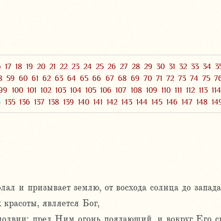
6
17
18
19
20
21
22
23
24
25
26
27
28
29
30
31
32
33
34
3
8
59
60
61
62
63
64
65
66
67
68
69
70
71
72
73
74
75
7
99
100
101
102
103
104
105
106
107
108
109
110
111
112
113
11
4
135
136
137
138
139
140
141
142
143
144
145
146
147
148
14
олал и призывает землю, от восхода солнца до запада
 красоты, является Бог,
змолвии: пред Ним огонь поядающий, и вокруг Его с