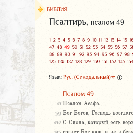
БИБЛИЯ
Псалтирь,
псалом 49
1
2
3
4
5
6
7
8
9
10
11
12
13
14
15
1
47
48
49
50
51
52
53
54
55
56
57
5
88
89
90
91
92
93
94
95
96
97
98
125
126
127
128
129
130
131
132
133
13
Язык:
Рус. (Синодальный)
Псалом 49
ЗАВЕТ
Псалом Асафа.
49
Бог Богов, Господь возглаг
49:1
С Сиона, который есть верх
49:2
грядет Бог наш, и не в бе
аконие
49:3