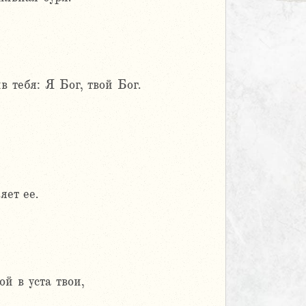
в тебя: Я Бог, твой Бог.
яет ее.
й в уста твои,