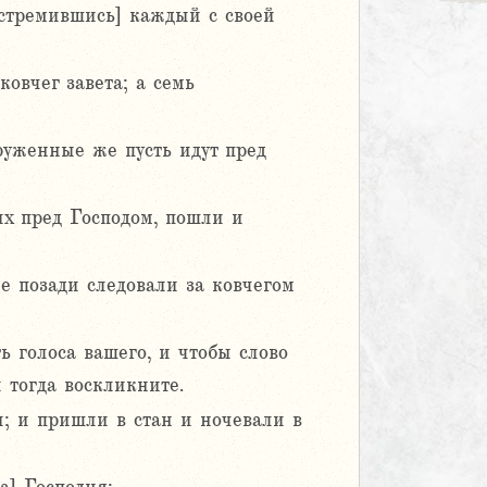
 устремившись] каждый с своей
овчег завета; а семь
оруженные же пусть идут пред
ых пред Господом, пошли и
 позади следовали за ковчегом
ь голоса вашего, и чтобы слово
 тогда воскликните.
ы; и пришли в стан и ночевали в