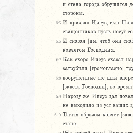
и стена города обрушится д
Навин
стороны.
2
И призвал Иисус, сын Нави
6:5
3
священников пусть несут с
4
И сказал [им, чтоб они ска
6:6
5
ковчегом Господним.
6
Как скоро Иисус сказал на
6:7
8
затрубили [громогласно] тр
9
вооруженные же шли вперед
6:8
0
[завета Господня], во врем
1
2
Народу же Иисус дал повел
6:9
3
не выходило из уст ваших 
4
Таким образом ковчег [зав
6:10
5
стане.
6