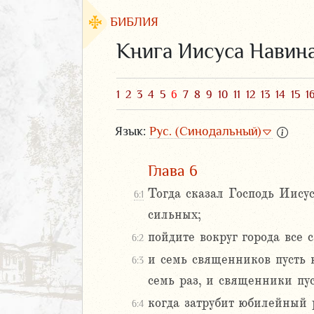
БИБЛИЯ
Книга Иисуса Навин
1
2
3
4
5
6
7
8
9
10
11
12
13
14
15
1
Язык:
Рус. (Синодальный)
Глава 6
Тогда сказал Господь Иисус
6:1
сильных;
ЗАВЕТ
пойдите вокруг города все 
6:2
и семь священников пусть н
6:3
семь раз, и священники пус
когда затрубит юбилейный р
6:4
аконие