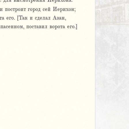
ус для высмотрения Иерихона.
 и построит город сей Иерихон;
а его. [Так и сделал Азан,
асенном, поставил ворота его.]