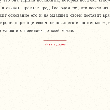
му что она укрыла посланных, которых посылал Иис
и сказал: проклят пред Господом тот, кто восставит
ит основание его и на младшем своем поставит врат
роне, первенце своем, основал его и на меньшем, сп
 слава его носилась по всей земле.
Читать далее