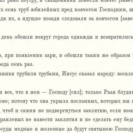
ал рано поутру, и священники понесли ковчег [завет
х семь труб юбилейных пред ковчегом Господним, ш
и их, а идущие позади следовали за ковчегом [заве
 день обошли вокруг города однажды и возвратились
, при появлении зари, и обошли таким же образом в
ода семь раз.
нники трубили трубами, Иисус сказал народу: воскл
 и все, что в нем – Господу [сил]; только Раав блуд
доме; потому что она укрыла посланных, которых мы 
, чтоб и самим не подвергнуться заклятию, если воз
раилевых не навести заклятия и не сделать ему бед
сосуды медные и железные да будут святынею Господ