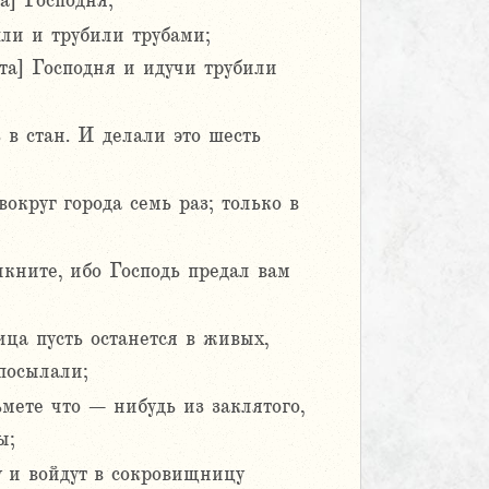
а] Господня;
ли и трубили трубами;
та] Господня и идучи трубили
 в стан. И делали это шесть
округ города семь раз; только в
икните, ибо Господь предал вам
ница пусть останется в живых,
посылали;
ьмете что – нибудь из заклятого,
ы;
у и войдут в сокровищницу