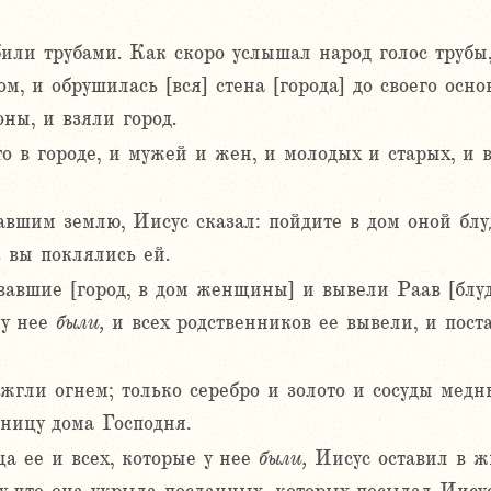
или трубами. Как скоро услышал народ голос трубы,
м, и обрушилась [вся] стена [города] до своего осно
оны, и взяли город.
о в городе, и мужей и жен, и молодых и старых, и вол
вшим землю, Иисус сказал: пойдите в дом оной блу
к вы поклялись ей.
вшие [город, в дом женщины] и вывели Раав [блудн
 у нее
были,
и всех родственников ее вывели, и пост
сожгли огнем; только серебро и золото и сосуды мед
щницу дома Господня.
а ее и всех, которые у нее
были,
Иисус оставил в ж