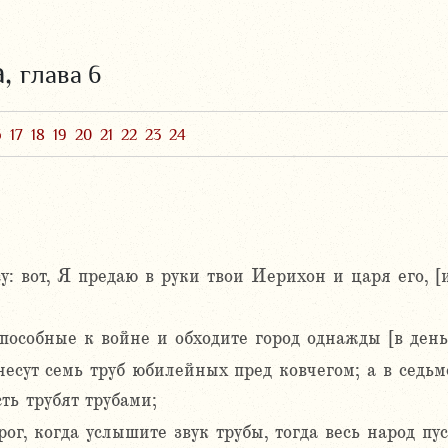
а,
глава 6
6
17
18
19
20
21
22
23
24
у: вот, Я предаю в руки твои Иерихон и царя его, 
способные к войне и обходите город однажды [в день
есут семь труб юбилейных пред ковчегом; а в седьм
ть трубят трубами;
ог, когда услышите звук трубы, тогда весь народ пу