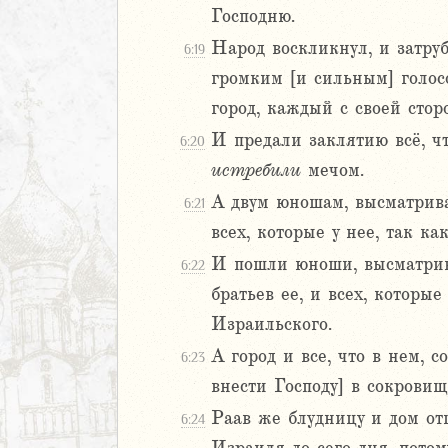
дры
Господню.
Народ воскликнул, и затруб
6:19
ь
громким [и сильным] голосо
ирь
город, каждый с своей стор
И предали заклятию всё, чт
6:20
истребили
мечом.
иаст
А двум юношам, высматрива
Песней
6:21
рость
всех, которые у нее, так ка
а
И пошли юноши, высматрива
6:22
братьев ее, и всех, которые
Израильского.
ия
еремии
А город и все, что в нем, 
6:23
ие Иеремии
внести Господу] в сокрови
Раав же блудницу и дом отц
6:24
иль