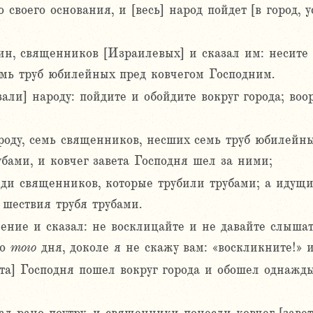
о своего основания, и [весь] народ пойдет [в город,
н, священников [Израилевых] и сказал им: несите к
емь труб юбилейных пред ковчегом Господним.
зали] народу: пойдите и обойдите вокруг города; во
роду, семь священников, несших семь труб юбилейн
убами, и ковчег завета Господня шел за ними;
и священников, которые трубили трубами; а идущие
я шествия трубя трубами.
ение и сказал: не восклицайте и не давайте слышат
до
того
дня, доколе я не скажу вам: «воскликните!» и
ета] Господня пошел вокруг города и обошел однажд