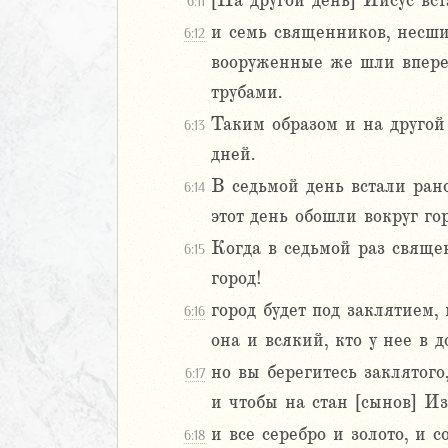
[На другой день] Иисус вст
7
6:11
8
и семь священников, несши
6:12
9
вооруженные же шли вперед
20
трубами.
1
Таким образом и на другой
22
6:13
23
дней.
24
В седьмой день встали рано
6:14
Израилевы
этот день обошли вокруг гор
Когда в седьмой раз свяще
ств
6:15
рств
город!
рств
город будет под заклятием,
6:16
рств
она и всякий, кто у нее в 
ралипоменон
но вы берегитесь заклятого
6:17
ралипоменон
и чтобы на стан [сынов] Из
я
и все серебро и золото, и 
6:18