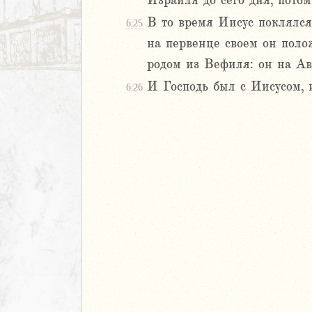
Израиля до сего дня, пото
л
В то время Иисус поклялся 
6:25
на первенце своем он полож
родом из Вефиля: он на Ави
И Господь был с Иисусом, и
6:26
м
ия
я
ия
ккавейская
ккавейская
ккавейская
дры
АВЕТ