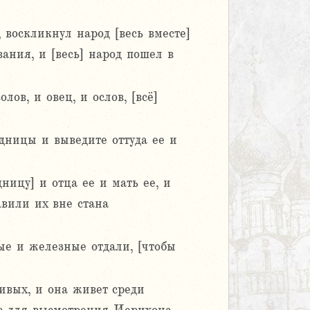
 воскликнул народ [весь вместе]
вания, и [весь] народ пошел в
ов, и овец, и ослов, [всё]
дницы и выведите оттуда ее и
ицу] и отца ее и мать ее, и
авили их вне стана
ные и железные отдали, [чтобы
ивых, и она живет среди