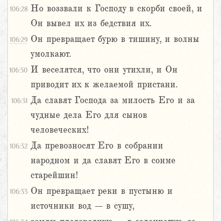
Но воззвали к Господу в скорби своей, и
106:28
Он вывел их из бедствия их.
Он превращает бурю в тишину, и волны
106:29
умолкают.
И веселятся, что они утихли, и Он
106:30
приводит их к желаемой пристани.
Да славят Господа за милость Его и за
106:31
чудные дела Его для сынов
человеческих!
Да превозносят Его в собрании
106:32
народном и да славят Его в сонме
старейшин!
Он превращает реки в пустыню и
106:33
источники вод – в сушу,