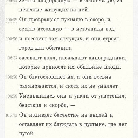
землю плодородную – в солончатую, за
106:34
нечестие живущих на ней.
Он превращает пустыню в озеро, и
106:35
землю иссохшую – в источники вод;
и поселяет там алчущих, и они строят
106:36
город для обитания;
засевают поля, насаждают виноградники,
106:37
которые приносят им обильные плоды.
Он благословляет их, и они весьма
106:38
размножаются, и скота их не умаляет.
Уменьшились они и упали от угнетения,
106:39
бедствия и скорби, –
Он изливает бесчестие на князей и
106:40
оставляет их блуждать в пустыне, где нет
путей.