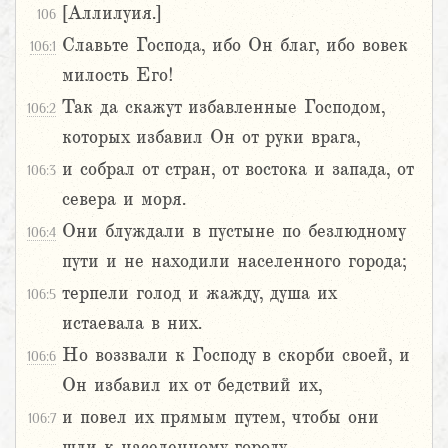
[Аллилуия.]
106
Славьте Господа, ибо Он благ, ибо вовек
106:1
милость Его!
Так да скажут избавленные Господом,
106:2
которых избавил Он от руки врага,
и собрал от стран, от востока и запада, от
106:3
севера и моря.
Они блуждали в пустыне по безлюдному
106:4
пути и не находили населенного города;
терпели голод и жажду, душа их
106:5
истаевала в них.
Но воззвали к Господу в скорби своей, и
106:6
Он избавил их от бедствий их,
и повел их прямым путем, чтобы они
106:7
шли к населенному городу.