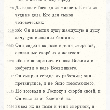
Да славят Господа за милость Его и за
106:8
чудные дела Его для сынов
человеческих:
ибо Он насытил душу жаждущую и душу
106:9
алчущую исполнил благами.
Они сидели во тьме и тени смертной,
106:10
окованные скорбью и железом;
ибо не покорялись словам Божиим и
106:11
небрегли о воле Всевышнего.
Он смирил сердце их работами; они
106:12
преткнулись, и не было помогающего.
Но воззвали к Господу в скорби своей, и
106:13
Он спас их от бедствий их;
вывел их из тьмы и тени смертной, и
106:14