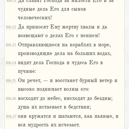
Да славят Господа за милость Его и за
106:21
чудные дела Его для сынов
человеческих!
Да приносят Ему жертву хвалы и да
106:22
возвещают о делах Его с пением!
Отправляющиеся на кораблях в море,
106:23
производящие дела на больших водах,
видят дела Господа и чудеса Его в
106:24
пучине:
Он речет, – и восстанет бурный ветер и
106:25
высоко поднимает волны его:
восходят до небес, нисходят до бездны;
106:26
душа их истаевает в бедствии;
они кружатся и шатаются, как пьяные, и
106:27
вся мудрость их исчезает.