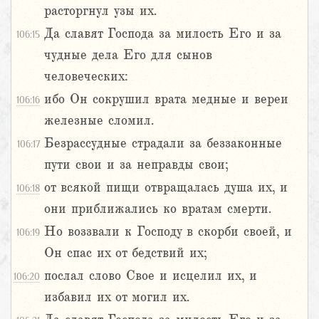
расторгнул узы их.
Да славят Господа за милость Его и за
106:15
чудные дела Его для сынов
человеческих:
ибо Он сокрушил врата медные и вереи
106:16
железные сломил.
Безрассудные страдали за беззаконные
106:17
пути свои и за неправды свои;
от всякой пищи отвращалась душа их, и
106:18
они приближались ко вратам смерти.
Но воззвали к Господу в скорби своей, и
106:19
Он спас их от бедствий их;
послал слово Свое и исцелил их, и
106:20
избавил их от могил их.