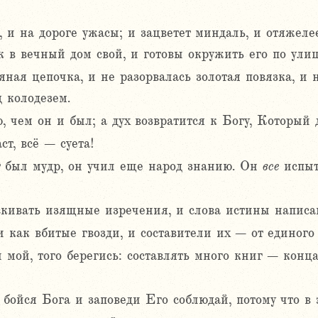
 и на дороге ужасы; и зацветет миндаль, и отяжеле
ек в вечный дом свой, и готовы окружить его по ул
яная цепочка, и не разорвалась золотая повязка, и 
 колодезем.
, чем он и был; а дух возвратится к Богу, Который д
ст, всё – суета!
т был мудр, он учил еще народ знанию. Он
все
испыт
скивать изящные изречения, и слова истины напис
 как вбитые гвозди, и составители их – от единого
ын мой, того берегись: составлять много книг – конц
бойся Бога и заповеди Его соблюдай, потому что в 