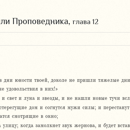
или Проповедника,
глава 12
в дни юности твоей, доколе не пришли тяжелые дни
не удовольствия в них!»
и свет и луна и звезды, и не нашли новые тучи всл
 стерегущие дом и согнутся мужи силы; и перестану
атся смотрящие в окно;
а улицу; когда замолкнет звук жернова, и будет вста