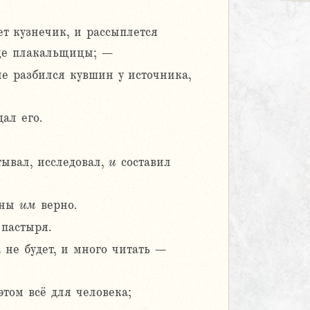
ет кузнечик, и рассыплется
ице плакальщицы; –
не разбился кувшин у источника,
ал его.
ывал, исследовал,
и
составил
аны
им
верно.
 пастыря.
а не будет, и много читать –
этом всё для человека;