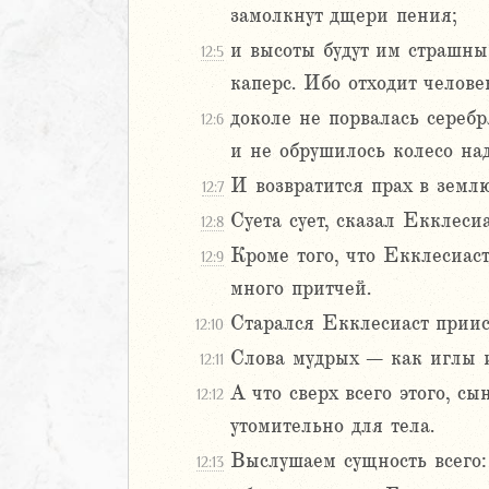
замолкнут дщери пения;
Навин
и высоты будут им страшны,
Израилевы
12:5
каперс. Ибо отходит челов
ств
доколе не порвалась серебр
12:6
рств
и не обрушилось колесо над
рств
И возвратится прах в землю
12:7
рств
ралипоменон
Суета сует, сказал Екклесиа
12:8
ралипоменон
Кроме того, что Екклесиас
12:9
много притчей.
я
Старался Екклесиаст прии
дры
12:10
Слова мудрых – как иглы и
12:11
ь
А что сверх всего этого, с
12:12
утомительно для тела.
ирь
Выслушаем сущность всего: 
12:13