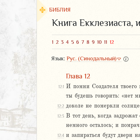
БИБЛИЯ
Книга Екклезиаста, 
1
2
3
4
5
6
7
8
9
10
11
12
Язык:
Рус. (Синодальный)
Глава 12
И помни Создателя твоего 
12:1
ты будешь говорить: «нет м
ЗАВЕТ
доколе не померкли солнце 
12:2
В тот день, когда задрожат
12:3
немного осталось; и помрач
и запираться будут двери н
12:4
аконие