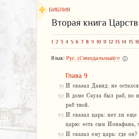
БИБЛИЯ
Вторая книга Царств
1
2
3
4
5
6
7
8
9
10
11
12
13
14
15
1
Язык:
Рус. (Синодальный)
Глава 9
И сказал Давид: не осталс
9:1
В доме Саула был раб, по и
9:2
ЗАВЕТ
раб твой.
И сказал царь: нет ли еще
9:3
царю: есть сын Ионафана, 
И сказал ему царь: где он?
9:4
аконие