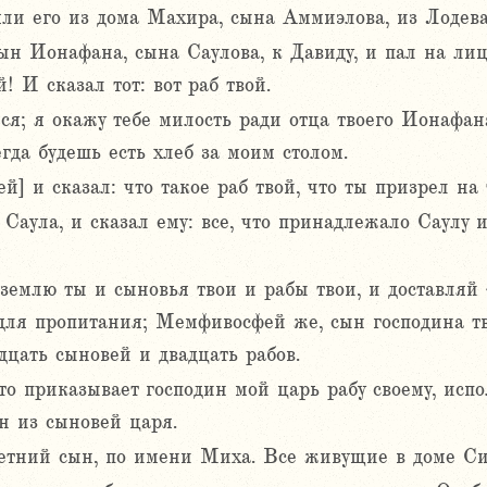
яли его из дома Махира, сына Аммиэлова, из Лодева
 Ионафана, сына Саулова, к Давиду, и пал на лице
 И сказал тот: вот раб твой.
ся; я окажу тебе милость ради отца твоего Ионафан
егда будешь есть хлеб за моим столом.
 и сказал: что такое раб твой, что ты призрел на т
 Саула, и сказал ему: все, что принадлежало Саулу и
 землю ты и сыновья твои и рабы твои, и доставляй
для пропитания; Мемфивосфей же, сын господина тво
дцать сыновей и двадцать рабов.
что приказывает господин мой царь рабу своему, исп
ин из сыновей царя.
тний сын, по имени Миха. Все живущие в доме С