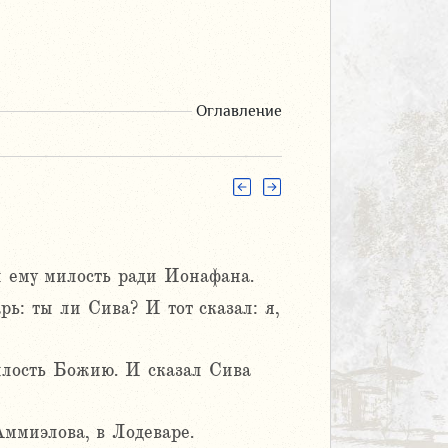
Оглавление
ы ему милость ради Ионафана.
рь: ты ли Сива? И тот сказал: я,
милость Божию. И сказал Сива
Аммиэлова, в Лодеваре.