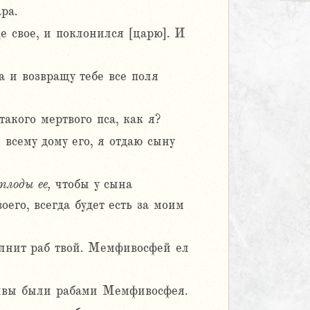
ра.
 свое, и поклонился [царю]. И
а и возвращу тебе все поля
акого мертвого пса, как я?
 всему дому его, я отдаю сыну
плоды
ее,
чтобы у сына
его, всегда будет есть за моим
олнит раб твой. Мемфивосфей ел
ивы были рабами Мемфивосфея.