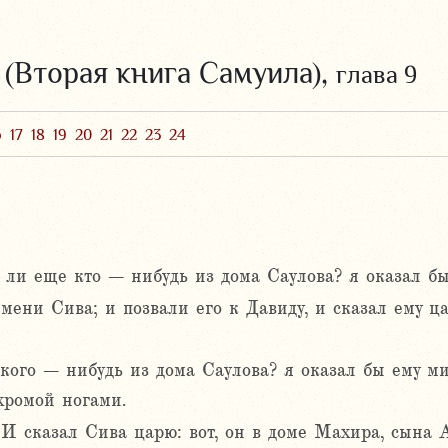
 (Вторая книга Самуила),
глава 9
6
17
18
19
20
21
22
23
24
я ли еще кто – нибудь из дома Саулова? я оказал б
мени Сива; и позвали его к Давиду, и сказал ему ца
 кого – нибудь из дома Саулова? я оказал бы ему 
хромой ногами.
 И сказал Сива царю: вот, он в доме Махира, сына 