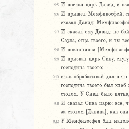
И послал царь Давид, и вз
9:5
Навин
И пришел Мемфивосфей, сын
Израилевы
9:6
сказал Давид: Мемфивосфей!
ств
И сказал ему Давид: не бой
9:7
рств
Саула, отца твоего, и ты вс
И поклонился [Мемфивосфей]
2
9:8
3
И призвал царь Сиву, слугу
9:9
4
господина твоего;
5
итак обрабатывай для него
9:10
6
господина твоего был хлеб 
8
столом. У Сивы было пятна
9
И сказал Сива царю: все, 
9:11
0
за столом [Давида], как од
1
У Мемфивосфея был малоле
9:12
2