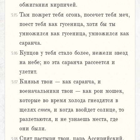
обжигания кирпичей.
Там пожрет тебя огонь, посечет тебя меч,
3:15
поест тебя как гусеница, хотя бы ты
умножился как гусеница, умножился как
саранча.
Купцов у тебя стало более, нежели звезд
3:16
на небе; но эта саранча рассеется и
улетит.
Князья твои – как саранча, и
3:17
военачальники твои – как рои мошек,
которые во время холода гнездятся в
щелях
стен,
и когда взойдет солнце, то
разлетаются, и не узнаешь места, где
они были.
Спят пастыри твои, царь Ассирийский,
3:18