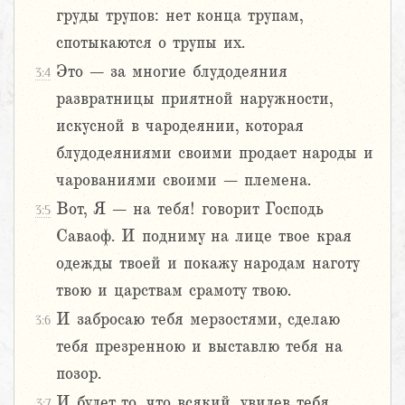
груды трупов: нет конца трупам,
спотыкаются о трупы их.
Это – за многие блудодеяния
3:4
развратницы приятной наружности,
искусной в чародеянии, которая
блудодеяниями своими продает народы и
чарованиями своими – племена.
Вот, Я – на тебя! говорит Господь
3:5
Саваоф. И подниму на лице твое края
одежды твоей и покажу народам наготу
твою и царствам срамоту твою.
И забросаю тебя мерзостями, сделаю
3:6
тебя презренною и выставлю тебя на
позор.
И будет то, что всякий, увидев тебя,
3:7