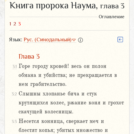
Книга пророка Наума,
глава 3
Оглавление
1
2
3
Язык:
Рус. (Синодальный)
Глава 3
Горе городу кровей! весь он полон
3:1
обмана и убийства; не прекращается в
нем грабительство.
Слышны хлопанье бича и стук
3:2
крутящихся колес, ржание коня и грохот
скачущей колесницы.
Несется конница, сверкает меч и
3:3
блестят копья; убитых множество и