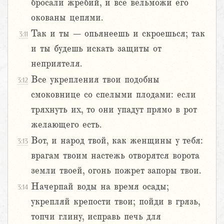
бросали жребий, и все вельможи его
окованы цепями.
Так и ты – опьянеешь и скроешься; так
3:11
и ты будешь искать защиты от
неприятеля.
Все укрепления твои подобны
3:12
смоковнице со спелыми плодами: если
тряхнуть их, то они упадут прямо в рот
желающего есть.
Вот, и народ твой, как женщины у тебя:
3:13
врагам твоим настежь отворятся ворота
земли твоей, огонь пожрет запоры твои.
Начерпай воды на время осады;
3:14
укрепляй крепости твои; пойди в грязь,
топчи глину, исправь печь для