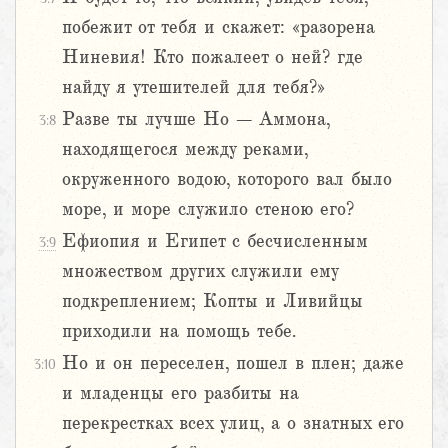
побежит от тебя и скажет: «разорена
Ниневия! Кто пожалеет о ней? где
найду я утешителей для тебя?»
Разве ты лучше Но – Аммона,
3:8
находящегося между реками,
окруженного водою, которого вал было
море, и море служило стеною его?
Ефиопия и Египет с бесчисленным
3:9
множеством других служили ему
подкреплением; Копты и Ливийцы
приходили на помощь тебе.
Но и он переселен, пошел в плен; даже
3:10
и младенцы его разбиты на
перекрестках всех улиц, а о знатных его