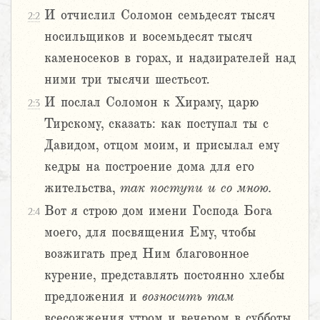
И отчислил Соломон семьдесят тысяч
2:2
носильщиков и восемьдесят тысяч
каменосеков в горах, и надзирателей над
ними три тысячи шестьсот.
И послал Соломон к Хираму, царю
2:3
Тирскому, сказать: как поступал ты с
Давидом, отцом моим, и присылал ему
кедры на построение дома для его
жительства,
так
поступи
и
со
мною.
Вот я строю дом имени Господа Бога
2:4
моего, для посвящения Ему, чтобы
возжигать пред Ним благовонное
курение, представлять постоянно хлебы
предложения и
возносить
там
всесожжения утром и вечером в субботы,