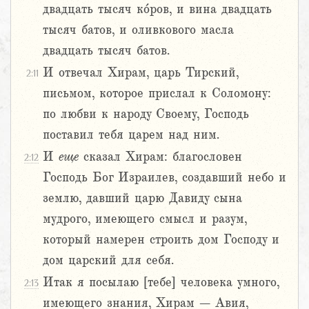
двадцать тысяч ко́ров, и вина двадцать
тысяч батов, и оливкового масла
двадцать тысяч батов.
И отвечал Хирам, царь Тирский,
2:11
письмом, которое прислал к Соломону:
по любви к народу Своему, Господь
поставил тебя царем над ним.
И
еще
сказал Хирам: благословен
2:12
Господь Бог Израилев, создавший небо и
землю, давший царю Давиду сына
мудрого, имеющего смысл и разум,
который намерен строить дом Господу и
дом царский для себя.
Итак я посылаю [тебе] человека умного,
2:13
имеющего знания, Хирам – Авия,