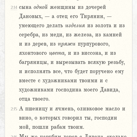
сына
одной
женщины из дочерей
2:14
Дановых, – а отец его Тирянин, –
умеющего делать
изделия
из золота и из
серебра, из меди, из железа, из камней
и из дерев, из
пряжи
пурпурового,
яхонтового
цвета,
и из виссона, и из
багряницы, и вырезывать всякую резьбу,
и исполнять все, что будет поручено ему
вместе с художниками твоими и с
художниками господина моего Давида,
отца твоего.
А пшеницу и ячмень, оливковое масло и
2:15
вино, о которых говорил ты, господин
мой, пошли рабам твоим.
Мы же нарубим дерев с Ливана, сколько