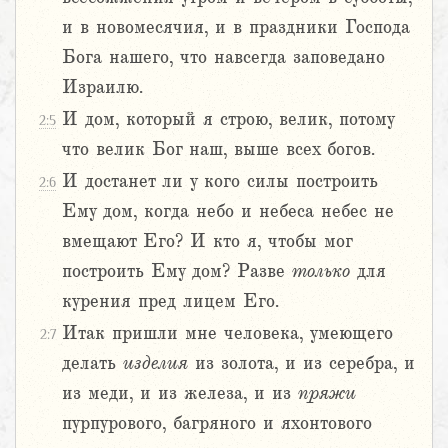
и в новомесячия, и в праздники Господа
Бога нашего, что навсегда заповедано
Израилю.
И дом, который я строю, велик, потому
2:5
что велик Бог наш, выше всех богов.
И достанет ли у кого силы построить
2:6
Ему дом, когда небо и небеса небес не
вмещают Его? И кто я, чтобы мог
построить Ему дом? Разве
только
для
курения пред лицем Его.
Итак пришли мне человека, умеющего
2:7
делать
изделия
из золота, и из серебра, и
из меди, и из железа, и из
пряжи
пурпурового, багряного и яхонтового