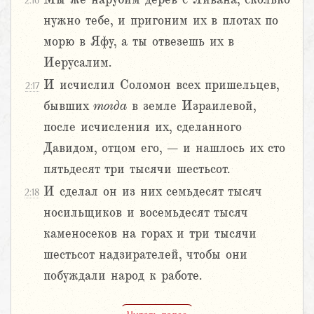
2:16
нужно тебе, и пригоним их в плотах по
морю в Яфу, а ты отвезешь их в
Иерусалим.
И исчислил Соломон всех пришельцев,
2:17
бывших
тогда
в земле Израилевой,
после исчисления их, сделанного
Давидом, отцом его, – и нашлось их сто
пятьдесят три тысячи шестьсот.
И сделал он из них семьдесят тысяч
2:18
носильщиков и восемьдесят тысяч
каменосеков на горах и три тысячи
шестьсот надзирателей, чтобы они
побуждали народ к работе.