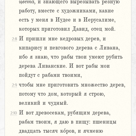
цвета,
и знающего вырезывать резную
работу, вместе с художниками, какие
есть у меня в Иудее и в Иерусалиме,
которых приготовил Давид, отец мой.
И пришли мне кедровых дерев, и
2:8
кипарису и певгового дерева с Ливана,
ибо я знаю, что рабы твои умеют рубить
дерева Ливанские. И вот рабы мои
пойдут с рабами твоими,
чтобы мне приготовить множество дерев,
2:9
потому что дом, который я строю,
великий и чудный.
И вот древосекам, рубящим дерева,
2:10
рабам твоим, я даю в пищу: пшеницы
двадцать тысяч ко́ров, и ячменю