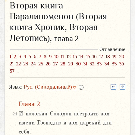
Вторая книга
Паралипоменон (Вторая
книга Хроник, Вторая
Летопись),
глава 2
Оглавление
1
2
3
4
5
6
7
8
9
10
11
12
13
14
15
16
17
18
19
20
21
22
23
24
25
26
27
28
29
30
31
32
33
34
35
36
37
Язык:
Рус. (Синодальный)
Глава 2
И положил Соломон построить дом
2:1
имени Господню и дом царский для
себя.