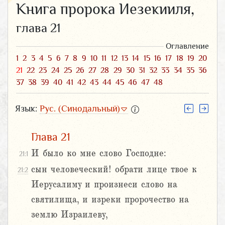
Книга пророка Иезекииля,
глава 21
Оглавление
1
2
3
4
5
6
7
8
9
10
11
12
13
14
15
16
17
18
19
20
21
22
23
24
25
26
27
28
29
30
31
32
33
34
35
36
37
38
39
40
41
42
43
44
45
46
47
48
Язык:
Рус. (Синодальный)
Глава 21
И было ко мне слово Господне:
21:1
сын человеческий! обрати лице твое к
21:2
Иерусалиму и произнеси слово на
святилища, и изреки пророчество на
землю Израилеву,