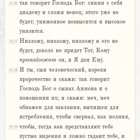
так говорит Господь Бог: сними с себя
21:26
диадему и сложи венец; этого уже не
будет; униженное возвысится и высокое
унизится.
Низложу, низложу, низложу и его не
21:27
будет, доколе не придет Тот, Кому
принадлежит
он, и Я дам Ему.
И ты, сын человеческий, изреки
21:28
пророчество и скажи: так говорит
Господь Бог о сынах Аммона и о
поношении их; и скажи: меч, меч
обнажен для заклания, вычищен для
истребления, чтобы сверкал, как молния,
чтобы, тогда как представляют тебе
21:29
пустые видения и ложно гадают тебе, и