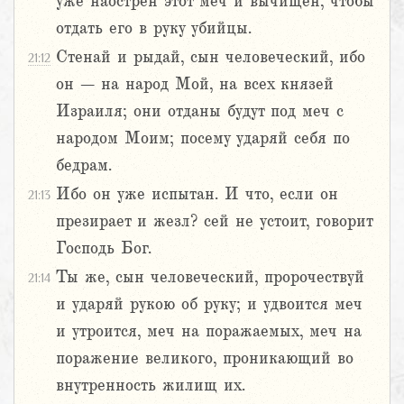
уже наострен этот меч и вычищен, чтобы
отдать его в руку убийцы.
Стенай и рыдай, сын человеческий, ибо
21:12
он – на народ Мой, на всех князей
Израиля; они отданы будут под меч с
народом Моим; посему ударяй себя по
бедрам.
Ибо он уже испытан. И что, если он
21:13
презирает и жезл? сей не устоит, говорит
Господь Бог.
Ты же, сын человеческий, пророчествуй
21:14
и ударяй рукою об руку; и удвоится меч
и утроится, меч на поражаемых, меч на
поражение великого, проникающий во
внутренность жилищ их.