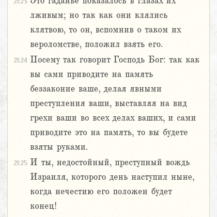
Это гаданье показалось в глазах их
21:23
лживым; но так как они клялись
клятвою, то он, вспомнив о таком их
вероломстве, положил взять его.
Посему так говорит Господь Бог: так как
21:24
вы сами приводите на память
беззаконие ваше, делая явными
преступления ваши, выставляя на вид
грехи ваши во всех делах ваших, и сами
приводите это на память, то вы будете
взяты руками.
И ты, недостойный, преступный вождь
21:25
Израиля, которого день наступил ныне,
когда нечестию его положен будет
конец!