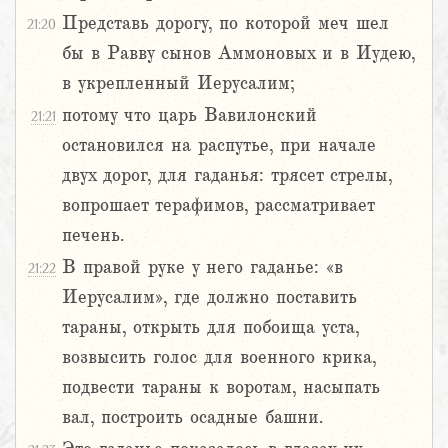
Представь дорогу, по которой меч шел
21:20
бы в Равву сынов Аммоновых и в Иудею,
в укрепленный Иерусалим;
потому что царь Вавилонский
21:21
остановился на распутье, при начале
двух дорог, для гаданья: трясет стрелы,
вопрошает терафимов, рассматривает
печень.
В правой руке у него гаданье: «в
21:22
Иерусалим», где должно поставить
тараны, открыть для побоища уста,
возвысить голос для военного крика,
подвести тараны к воротам, насыпать
вал, построить осадные башни.