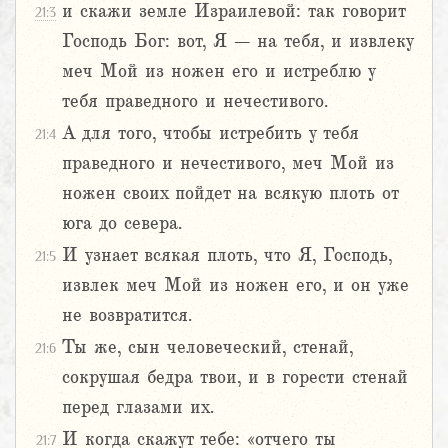
и скажи земле Израилевой: так говорит
21:3
Господь Бог: вот, Я – на тебя, и извлеку
меч Мой из ножен его и истреблю у
тебя праведного и нечестивого.
А для того, чтобы истребить у тебя
21:4
праведного и нечестивого, меч Мой из
ножен своих пойдет на всякую плоть от
юга до севера.
И узнает всякая плоть, что Я, Господь,
21:5
извлек меч Мой из ножен его, и он уже
не возвратится.
Ты же, сын человеческий, стенай,
21:6
сокрушая бедра твои, и в горести стенай
перед глазами их.
И когда скажут тебе: «отчего ты
21:7