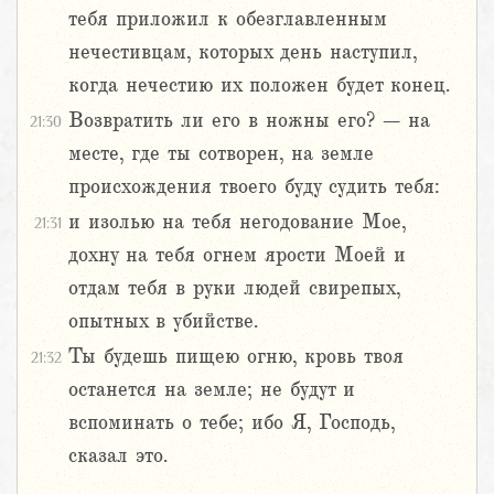
тебя приложил к обезглавленным
нечестивцам, которых день наступил,
когда нечестию их положен будет конец.
Возвратить ли его в ножны его? – на
21:30
месте, где ты сотворен, на земле
происхождения твоего буду судить тебя:
и изолью на тебя негодование Мое,
21:31
дохну на тебя огнем ярости Моей и
отдам тебя в руки людей свирепых,
опытных в убийстве.
Ты будешь пищею огню, кровь твоя
21:32
останется на земле; не будут и
вспоминать о тебе; ибо Я, Господь,
сказал это.