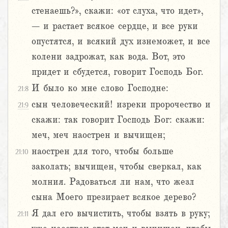
стенаешь?», скажи: «от слуха, что идет»,
– и растает всякое сердце, и все руки
опустятся, и всякий дух изнеможет, и все
колени задрожат, как вода. Вот, это
придет и сбудется, говорит Господь Бог.
И было ко мне слово Господне:
21:8
сын человеческий! изреки пророчество и
21:9
скажи: так говорит Господь Бог: скажи:
меч, меч наострен и вычищен;
наострен для того, чтобы больше
21:10
заколать; вычищен, чтобы сверкал, как
молния. Радоваться ли нам, что жезл
сына Моего презирает всякое дерево?
Я дал его вычистить, чтобы взять в руку;
21:11