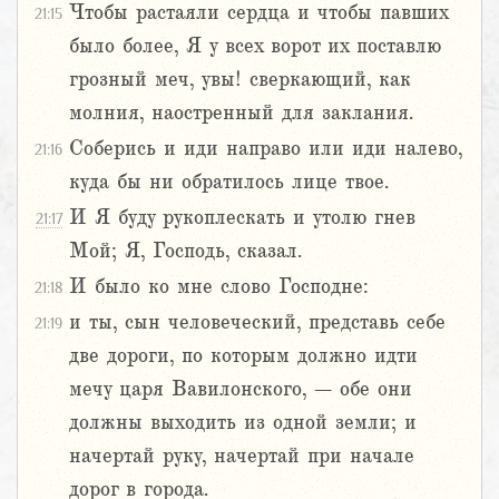
Чтобы растаяли сердца и чтобы павших
21:15
было более, Я у всех ворот их поставлю
грозный меч, увы! сверкающий, как
молния, наостренный для заклания.
Соберись и иди направо или иди налево,
21:16
куда бы ни обратилось лице твое.
И Я буду рукоплескать и утолю гнев
21:17
Мой; Я, Господь, сказал.
И было ко мне слово Господне:
21:18
и ты, сын человеческий, представь себе
21:19
две дороги, по которым должно идти
мечу царя Вавилонского, – обе они
должны выходить из одной земли; и
начертай руку, начертай при начале
дорог в города.