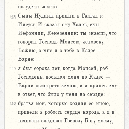
на уделы землю.
Сыны Иудины пришли в Галгал к
14:6
Иисусу. И сказал ему Халев, сын
Иефоннии, Кенезеянин: ты знаешь, что
говорил Господь Моисею, человеку
Божию, о мне и о тебе в Кадес –
Варне;
я был сорока лет, когда Моисей, раб
14:7
Господень, посылал меня из Кадес –
Варни осмотреть землю, и я принес ему
в ответ, что было у меня на сердце:
братья мои, которые ходили со мною,
14:8
привели в робость сердце народа, а я в
точности следовал Господу Богу моему;