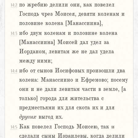
по жребию делили они, как повелел
14:2
Господь чрез Моисея, девяти коленам и
половине колена [Манассиина],
ибо двум коленам и половине колена
14:3
[Манассиина] Моисей дал удел за
Иорданом, левитам же не дал удела
между ними;
ибо от сынов Иосифовых произошли два
14:4
колена: Манассиино и Ефремово; посему
они и не дали левитам части в земле, [а
только] города для жительства с
предместьями их для скота их и для
других
выгод их.
Как повелел Господь Моисею, так
и
14:5
сделали сыны Израилевы, когда делили