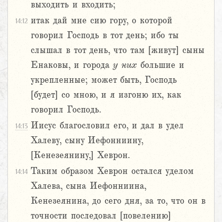
выходить и входить;
итак дай мне сию гору, о которой
14:12
говорил Господь в тот день; ибо ты
слышал в тот день, что там [живут] сыны
Енаковы, и города
у
них
большие и
укрепленные; может быть, Господь
[будет] со мною, и я изгоню их, как
говорил Господь.
Иисус благословил его, и дал в удел
14:13
Халеву, сыну Иефонниину,
[Кенезеянину,] Хеврон.
Таким образом Хеврон остался уделом
14:14
Халева, сына Иефонниина,
Кенезеянина, до сего дня, за то, что он в
точности последовал [повелению]