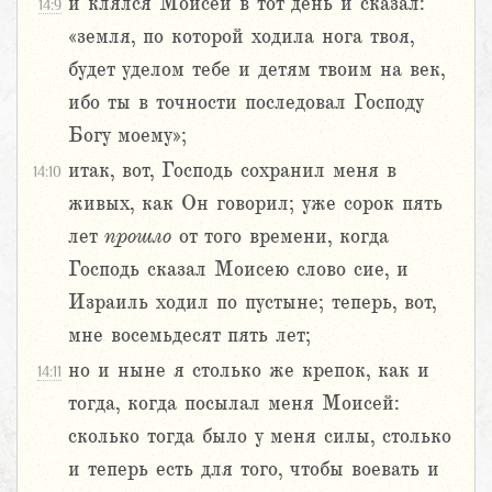
и клялся Моисей в тот день и сказал:
14:9
«земля, по которой ходила нога твоя,
будет уделом тебе и детям твоим на век,
ибо ты в точности последовал Господу
Богу моему»;
итак, вот, Господь сохранил меня в
14:10
живых, как Он говорил; уже сорок пять
лет
прошло
от того времени, когда
Господь сказал Моисею слово сие, и
Израиль ходил по пустыне; теперь, вот,
мне восемьдесят пять лет;
но и ныне я столько же крепок, как и
14:11
тогда, когда посылал меня Моисей:
сколько тогда было у меня силы, столько
и теперь есть для того, чтобы воевать и