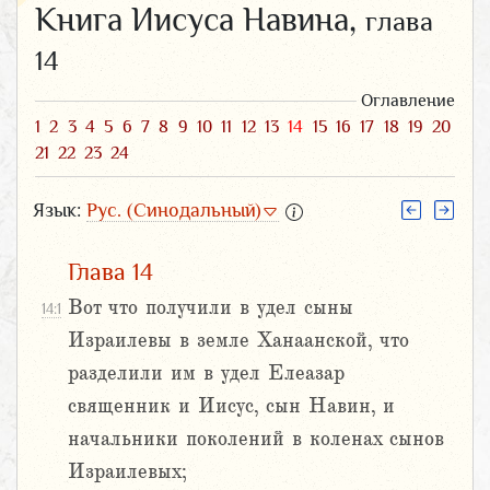
Книга Иисуса Навина,
глава
14
Оглавление
1
2
3
4
5
6
7
8
9
10
11
12
13
14
15
16
17
18
19
20
21
22
23
24
Язык:
Рус. (Синодальный)
Глава 14
Вот что получили в удел сыны
14:1
Израилевы в земле Ханаанской, что
разделили им в удел Елеазар
священник и Иисус, сын Навин, и
начальники поколений в коленах сынов
Израилевых;