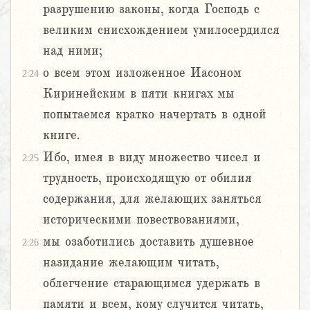
разрушению законы, когда Господь с
великим снисхождением умилосердился
над ними;
о всем этом изложенное Иасоном
2:24
Киринейским в пяти книгах мы
попытаемся кратко начертать в одной
книге.
Ибо, имея в виду множество чисел и
2:25
трудность, происходящую от обилия
содержания, для желающих заняться
историческими повествованиями,
мы озаботились доставить душевное
2:26
назидание желающим читать,
облегчение старающимся удержать в
памяти и всем, кому случится читать,