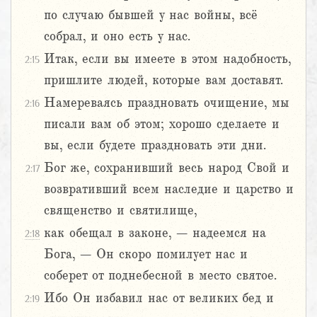
по случаю бывшей у нас войны, всё
собрал, и оно есть у нас.
Итак, если вы имеете в этом надобность,
2:15
пришлите людей, которые вам доставят.
Намереваясь праздновать очищение, мы
2:16
писали вам об этом; хорошо сделаете и
вы, если будете праздновать эти дни.
Бог же, сохранивший весь народ Свой и
2:17
возвративший всем наследие и царство и
священство и святилище,
как обещал в законе, – надеемся на
2:18
Бога, – Он скоро помилует нас и
соберет от поднебесной в место святое.
Ибо Он избавил нас от великих бед и
2:19