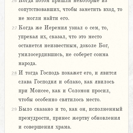
Когда потом пришли некоторые из
2:6
сопутствовавших, чтобы заметить вход, то
не могли найти его.
Когда же Иеремия узнал о сем, то,
2:7
упрекая их, сказал, что это место
останется неизвестным, доколе Бог,
умилосердившись, не соберет сонма
народа.
И тогда Господь покажет его, и явится
2:8
слава Господня и облако, как явилось
при Моисее, как и Соломон просил,
чтобы особенно святилось место.
Было сказано и то, как он, исполненный
2:9
премудрости, принес жертву обновления
и совершения храма.