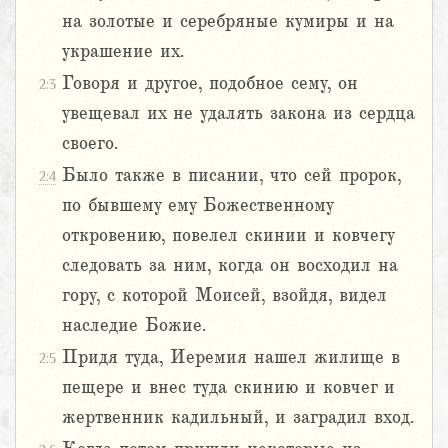
на золотые и серебряные кумиры и на
украшение их.
Говоря и другое, подобное сему, он
2:3
увещевал их не удалять закона из сердца
своего.
Было также в писании, что сей пророк,
2:4
по бывшему ему Божественному
откровению, повелел скинии и ковчегу
следовать за ним, когда он восходил на
гору, с которой Моисей, взойдя, видел
наследие Божие.
Придя туда, Иеремия нашел жилище в
2:5
пещере и внес туда скинию и ковчег и
жертвенник кадильный, и заградил вход.