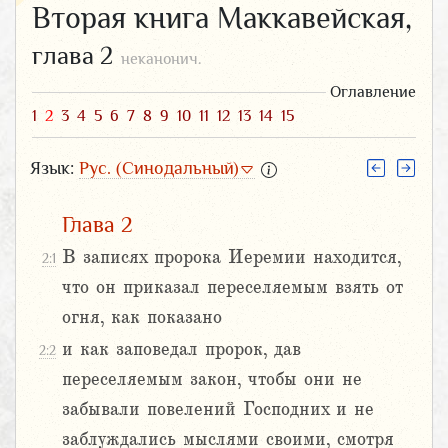
Вторая книга Маккавейская,
глава 2
неканонич.
Оглавление
1
2
3
4
5
6
7
8
9
10
11
12
13
14
15
Язык:
Рус. (Синодальный)
Глава 2
В записях пророка Иеремии находится,
2:1
что он приказал переселяемым взять от
огня, как показано
и как заповедал пророк, дав
2:2
переселяемым закон, чтобы они не
забывали повелений Господних и не
заблуждались мыслями своими, смотря