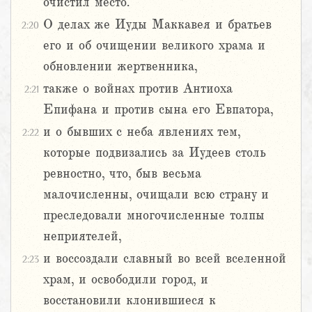
очистил место.
О делах же Иуды Маккавея и братьев
2:20
его и об очищении великого храма и
обновлении жертвенника,
также о войнах против Антиоха
2:21
Епифана и против сына его Евпатора,
и о бывших с неба явлениях тем,
2:22
которые подвизались за Иудеев столь
ревностно, что, быв весьма
малочисленны, очищали всю страну и
преследовали многочисленные толпы
неприятелей,
и воссоздали славный во всей вселенной
2:23
храм, и освободили город, и
восстановили клонившиеся к