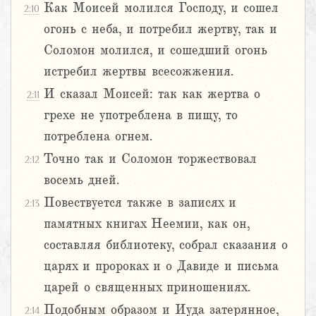
Как Моисей молился Господу, и сошел
2:10
огонь с неба, и потребил жертву, так и
Соломон молился, и сошедший огонь
истребил жертвы всесожжения.
И сказал Моисей: так как жертва о
2:11
грехе не употреблена в пищу, то
потреблена огнем.
Точно так и Соломон торжествовал
2:12
восемь дней.
Повествуется также в записях и
2:13
памятных книгах Неемии, как он,
составляя библиотеку, собрал сказания о
царях и пророках и о Давиде и письма
царей о священных приношениях.
Подобным образом и Иуда затерянное,
2:14