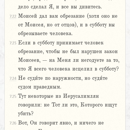
дело сделал Я, и все вы дивитесь.
Моисей дал вам обрезание (хотя оно не
7:22
от Моисея, но от отцов), и в субботу вы
обрезываете человека.
Если в субботу принимает человек
7:23
обрезание, чтобы не был нарушен закон
Моисеев, – на Меня ли негодуете за то,
что Я всего человека исцелил в субботу?
Не суди́те по наружности, но суди́те
7:24
судом праведным.
Тут некоторые из Иерусалимлян
7:25
говорили: не Тот ли это, Которого ищут
убить?
Вот, Он говорит явно, и ничего не
7:26