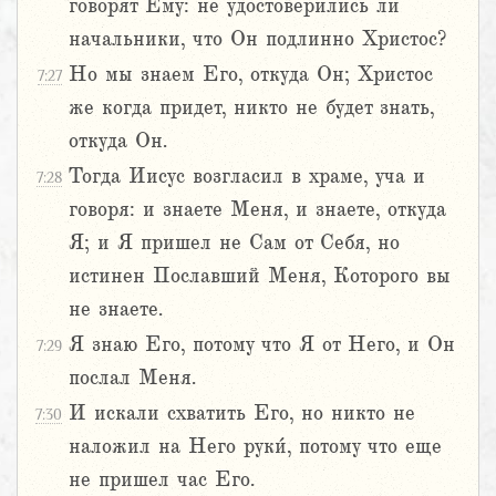
говорят Ему: не удостоверились ли
начальники, что Он подлинно Христос?
Но мы знаем Его, откуда Он; Христос
7:27
же когда придет, никто не будет знать,
откуда Он.
Тогда Иисус возгласил в храме, уча и
7:28
говоря: и знаете Меня, и знаете, откуда
Я; и Я пришел не Сам от Себя, но
истинен Пославший Меня, Которого вы
не знаете.
Я знаю Его, потому что Я от Него, и Он
7:29
послал Меня.
И искали схватить Его, но никто не
7:30
наложил на Него руки́, потому что еще
не пришел час Его.