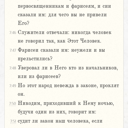
первосвященникам и фарисеям, и сии
сказали им: для чего вы не привели
Его?
Служители отвечали: никогда человек
7:46
не говорил так, как Этот Человек.
Фарисеи сказали им: неужели и вы
7:47
прельстились?
Уверовал ли в Него кто из начальников,
7:48
или из фарисеев?
Но этот народ невежда в законе, проклят
7:49
он.
Никодим, приходивший к Нему ночью,
7:50
будучи один из них, говорит им:
судит ли закон наш человека, если
7:51