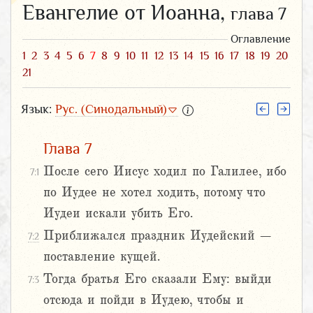
Евангелие от Иоанна,
глава 7
Оглавление
1
2
3
4
5
6
7
8
9
10
11
12
13
14
15
16
17
18
19
20
21
Язык:
Рус. (Синодальный)
Глава 7
После сего Иисус ходил по Галилее, ибо
7:1
по Иудее не хотел ходить, потому что
Иудеи искали убить Его.
Приближался праздник Иудейский –
7:2
поставление кущей.
Тогда братья Его сказали Ему: выйди
7:3
отсюда и пойди в Иудею, чтобы и