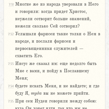
Многие же из народа уверовали в Него
7:31
и говорили: когда придет Христос,
неужели сотворит больше знамений,
нежели сколько Сей сотворил?
Услышали фарисеи такие толки о Нем в
7:32
народе, и послали фарисеи и
первосвященники служителей –
схватить Его.
Иисус же сказал им: еще недолго быть
7:33
Мне с вами, и пойду к Пославшему
Меня;
будете искать Меня, и не найдете; и где
7:34
буду Я,
туда
вы не можете прийти.
При сем Иудеи говорили между собою:
7:35
куда Он хочет идти, так что мы не