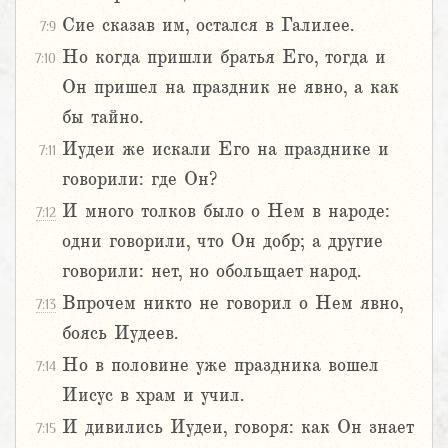
Сие сказав им, остался в Галилее.
7:9
Но когда пришли братья Его, тогда и
7:10
Он пришел на праздник не явно, а как
бы тайно.
Иудеи же искали Его на празднике и
7:11
говорили: где Он?
И много толков было о Нем в народе:
7:12
одни говорили, что Он добр; а другие
говорили: нет, но обольщает народ.
Впрочем никто не говорил о Нем явно,
7:13
боясь Иудеев.
Но в половине уже праздника вошел
7:14
Иисус в храм и учил.
И дивились Иудеи, говоря: как Он знает
7:15