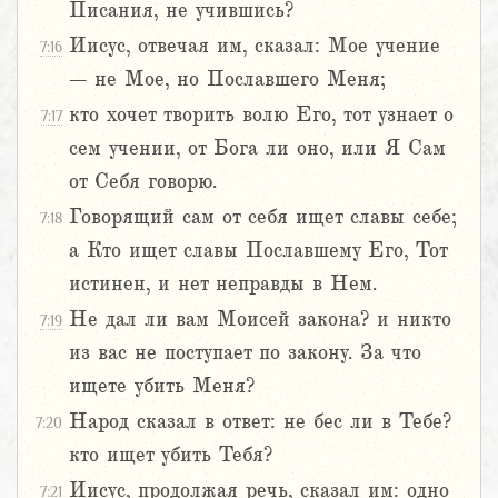
Писания, не учившись?
Иисус, отвечая им, сказал: Мое учение
7:16
– не Мое, но Пославшего Меня;
кто хочет творить волю Его, тот узнает о
7:17
сем учении, от Бога ли оно, или Я Сам
от Себя говорю.
Говорящий сам от себя ищет славы себе;
7:18
а Кто ищет славы Пославшему Его, Тот
истинен, и нет неправды в Нем.
Не дал ли вам Моисей закона? и никто
7:19
из вас не поступает по закону. За что
ищете убить Меня?
Народ сказал в ответ: не бес ли в Тебе?
7:20
кто ищет убить Тебя?
Иисус, продолжая речь, сказал им: одно
7:21