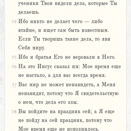
ученики Твои видели дела, которые Ты
делаешь.
Ибо никто не делает чего – либо
7:4
втайне, и ищет сам быть известным.
Если Ты творишь такие дела, то яви
Себя миру.
Ибо и братья Его не веровали в Него.
7:5
На это Иисус сказал им: Мое время еще
7:6
не настало, а для вас всегда время.
Вас мир не может ненавидеть, а Меня
7:7
ненавидит, потому что Я свидетельствую
о нем, что дела его злы.
Вы пойдите на праздник сей; а Я еще
7:8
не пойду на сей праздник, потому что
Мое время еще не исполнилось.