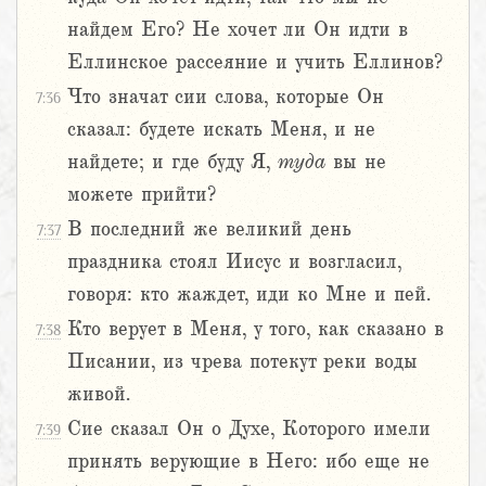
найдем Его? Не хочет ли Он идти в
Еллинское рассеяние и учить Еллинов?
Что значат сии слова, которые Он
7:36
сказал: будете искать Меня, и не
найдете; и где буду Я,
туда
вы не
можете прийти?
В последний же великий день
7:37
праздника стоял Иисус и возгласил,
говоря: кто жаждет, иди ко Мне и пей.
Кто верует в Меня, у того, как сказано в
7:38
Писании, из чрева потекут реки воды
живой.
Сие сказал Он о Духе, Которого имели
7:39
принять верующие в Него: ибо еще не