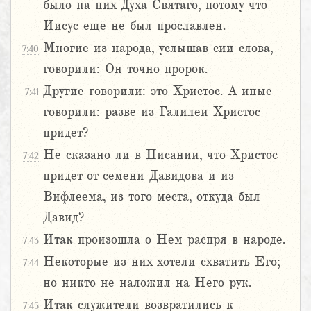
было на них Духа Святаго, потому что
Иисус еще не был прославлен.
Многие из народа, услышав сии слова,
7:40
говорили: Он точно пророк.
Другие говорили: это Христос. А иные
7:41
говорили: разве из Галилеи Христос
придет?
Не сказано ли в Писании, что Христос
7:42
придет от семени Давидова и из
Вифлеема, из того места, откуда был
Давид?
Итак произошла о Нем распря в народе.
7:43
Некоторые из них хотели схватить Его;
7:44
но никто не наложил на Него рук.
Итак служители возвратились к
7:45