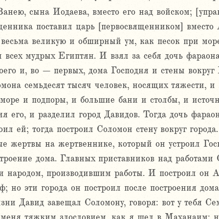
анею, сына Иодаева, вместо его над войском; [упр
щенника поставил царь [первосвященником] вместо 
 весьма великую и обширный ум, как песок при мо
и всех мудрых Египтян. И взял за себя дочь фараона
оего и, во – первых, дома Господня и стены вокруг
омона семьдесят тысяч человек, носящих тяжести, и
 море и подпоры, и большие бани и столбы, и источ
я его, и разделил город Давидов. Тогда дочь фарао
оил ей; тогда построил Соломон стену вокруг город
е жертвы на жертвеннике, который он устроил Госп
строение дома. Главных приставников над работам
и народом, производившим работы. И построил он Ас
 но эти города он построил после построения дома
ни Давид завещал Соломону, говоря: вот у тебя С
 меня тяжким злословием, как я шел в Маханаим; н