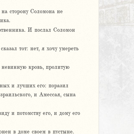
 на сторону Соломона не
ика.
ртвенника. И послал Соломон
казал тот: нет, я хочу умереть
и невинную кровь, пролитую
нных и лучших его: поразил
зраильского, и Амессая, сына
иду и потомству его, и дому его
онен в доме своем в пустыне.