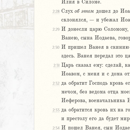
Илия в Силоме.
Слух
об
этом
дошел до Иоав
2:28
склонялся, – и убежал Иоа
И донесли царю Соломону, 
2:29
Ванею, сына Иодаева, говор
м
И пришел Ванея в скинию Го
2:30
ия
здесь. Ванея передал это ца
Царь сказал ему: сделай, к
2:31
я
Иоавом, с меня и с дома от
ия
ккавейская
да обратит Господь кровь е
2:32
ккавейская
мечом, без ведома отца мо
ккавейская
Иеферова, военачальника И
дры
да обратится кровь их на го
2:33
АВЕТ
и престолу его да будет мир
И пошел Ванея, сын Иодаев
2:34