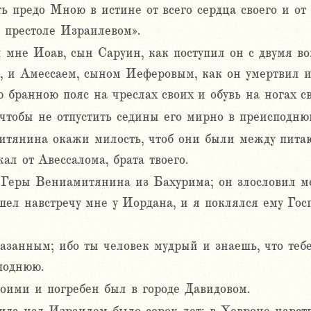
ь предо Мною в истине от всего сердца своего и от 
а престоле Израилевом».
л мне Иоав, сын Саруин, как поступил он с двумя в
 и Амессаем, сыном Иеферовым, как он умертвил и
 бранною пояс на чреслах своих и обувь на ногах св
 чтобы не отпустить седины его мирно в преисподню
итянина окажи милость, чтоб они были между пита
ал от Авессалома, брата твоего.
 Геры Вениамитянина из Бахурима; он злословил м
ел навстречу мне у Иордана, и я поклялся ему Госп
азанным; ибо ты человек мудрый и знаешь, что тебе
поднюю.
оими и погребен был в городе Давидовом.