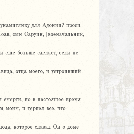
Сунамитянку для Адонии? проси
оав, сын Саруин, [военачальник,
 и еще больше сделает, если не
ида, отца моего, и устроивший
н смерти, но в настоящее время
 моим, и терпел все, что
ода, которое сказал Он о доме