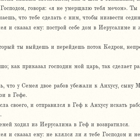
Господом, говоря: «я не умерщвлю тебя мечом». Ты 
аешь, что тебе сделать с ним, чтобы низвести седин
ея и сказал ему: построй себе дом в Иерусалиме и 
который ты выйдешь и перейдешь поток Кедрон, непр
шо; как приказал господин мой царь, так сделает р
ь, что у Семея двое рабов убежали к Анхусу, сыну 
ои в Гефе.
сла своего, и отправился в Геф к Анхусу искать раб
.
емей ходил из Иерусалима в Геф и возвратился.
я и сказал ему: не клялся ли я тебе Господом и не