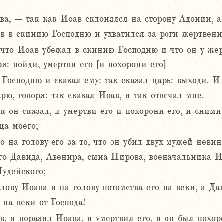
а, – так как Иоав склонялся на сторону Адонии, а
в в скинию Господню и ухватился за роги жертвенн
что Иоав убежал в скинию Господню и что он у же
я: пойди, умертви его [и похорони его].
сподню и сказал ему: так сказал царь: выходи. И с
рю, говоря: так сказал Иоав, и так отвечал мне.
ак он сказал, и умертви его и похорони его, и сним
ца моего;
го на голову его за то, что он убил двух мужей неви
его Давида, Авенира, сына Нирова, военачальника И
удейского;
лову Иоава и на голову потомства его на веки, а Дав
 на веки от Господа!
, и поразил Иоава, и умертвил его, и он был похор