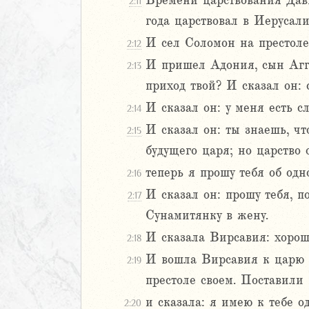
Времени царствования Дави
2
2:11
3
года царствовал в Иерусали
4
И сел Соломон на престоле 
2:12
5
И пришел Адония, сын Агги
2:13
6
приход твой? И сказал он: 
7
8
И сказал он: у меня есть сл
2:14
9
И сказал он: ты знаешь, ч
2:15
20
будущего царя; но царство 
1
теперь я прошу тебя об одн
22
2:16
рств
И сказал он: прошу тебя, п
2:17
ралипоменон
Сунамитянку в жену.
ралипоменон
И сказала Вирсавия: хорошо
2:18
я
И вошла Вирсавия к царю С
2:19
дры
престоле своем. Поставили 
и сказала: я имею к тебе о
2:20