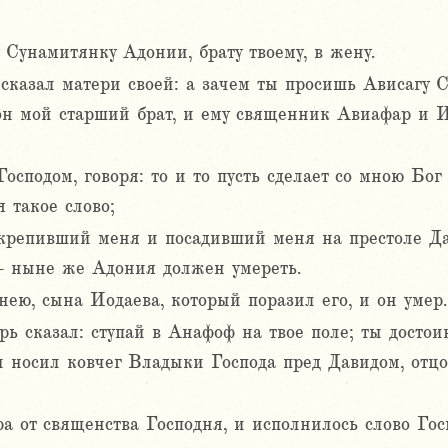
 Сунамитянку Адонии, брату твоему, в жену.
сказал матери своей: а зачем ты просишь Ависагу 
он мой старший брат, и ему священник Авиафар и И
сподом, говоря: то и то пусть сделает со мною Бог
 такое слово;
крепивший меня и посадивший меня на престоле Дав
– ныне же Адония должен умереть.
ею, сына Иодаева, который поразил его, и он умер.
ь сказал: ступай в Анафоф на твое поле; ты достои
ы носил ковчег Владыки Господа пред Давидом, отцом
 от священства Господня, и исполнилось слово Госп