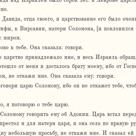
да над Израилем было сорок лет: в Хевроне царств
ме.
Давида, отца своего, и царствование его было очень
фы, к Вирсавии, матери Соломона, [и поклонился е
с миром.
ово к тебе. Она сказала: говори.
то царство принадлежало мне, и весь Израиль обращ
отошло от меня и досталось брату моему, ибо от Госп
ом, не откажи мне. Она сказала ему: говори.
оговори царю Соломону, ибо он не откажет тебе, что
, я поговорю о тебе царю.
оломону говорить ему об Адонии. Царь встал перед
престол и для матери царя, и она села по правую ру
дну небольшую просьбу, не откажи мне. И сказал ей 