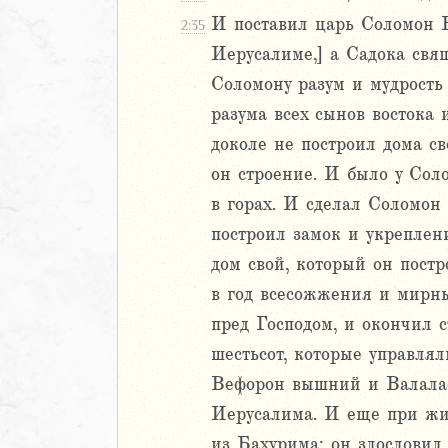
И поставил царь Соломон В
2:35
Иерусалиме,] а Садока свя
Соломону разум и мудрость
разума всех сынов востока 
доколе не построил дома св
он строение. И было у Сол
в горах. И сделал Соломон
построил замок и укреплени
дом свой, который он постр
в год всесожжения и мирны
пред Господом, и окончил 
шестьсот, которые управлял
Вефорон вышний и Валалаф;
Иерусалима. И еще при жиз
из Бахурима; он злословил