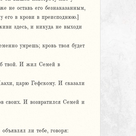
же не оставь его безнаказанным,
у его в крови в преисподнюю.]
живи здесь, и никуда не выходи
еменно умрешь; кровь твоя будет
аб твой. И жил Семей в
Маахи, царю Гефскому. И сказали
ов своих. И возвратился Семей и
 объявлял ли тебе, говоря: