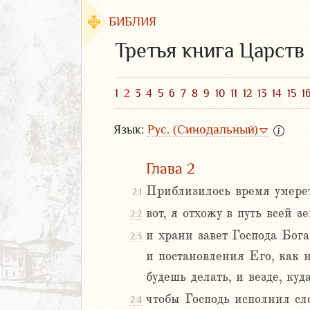
БИБЛИЯ
Третья книга Царств
1
2
3
4
5
6
7
8
9
10
11
12
13
14
15
1
Язык:
Рус. (Синодальный)
Глава 2
Приблизилось время умерет
2:1
вот, я отхожу в путь всей з
2:2
ЗАВЕТ
и храни завет Господа Бога
2:3
и постановления Его, как 
будешь делать, и везде, куд
чтобы Господь исполнил сло
2:4
аконие