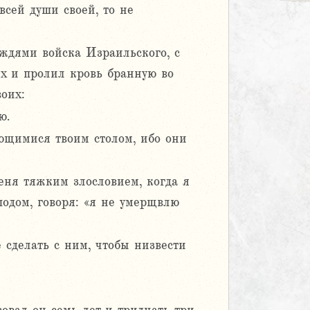
всей души своей, то не
ождями войска Израильского, с
х и пролил кровь бранную во
оих:
ю.
ющимися твоим столом, ибо они
еня тяжким злословием, когда я
одом, говоря: «я не умерщвлю
 сделать с ним, чтобы низвести