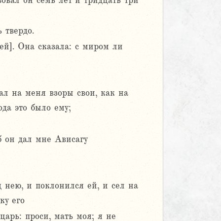
овал он семь лет и тридцать три
 твердо.
й]. Она сказала: с миром ли
ал на меня взоры свои, как на
ода это было ему;
б он дал мне Ависагу
 нею, и поклонился ей, и сел на
ку его
царь: проси, мать моя; я не