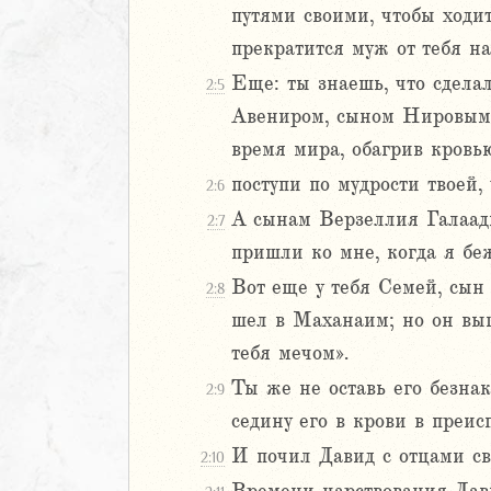
путями своими, чтобы ходит
Навин
прекратится муж от тебя н
Израилевы
Еще: ты знаешь, что сдела
2:5
ств
Авениром, сыном Нировым,
рств
время мира, обагрив кровью
рств
поступи по мудрости твоей,
2:6
2
А сынам Верзеллия Галаад
2:7
3
пришли ко мне, когда я беж
4
Вот еще у тебя Семей, сын
2:8
5
шел в Маханаим; но он выш
6
тебя мечом».
8
Ты же не оставь его безнак
2:9
9
седину его в крови в преис
0
И почил Давид с отцами св
2:10
1