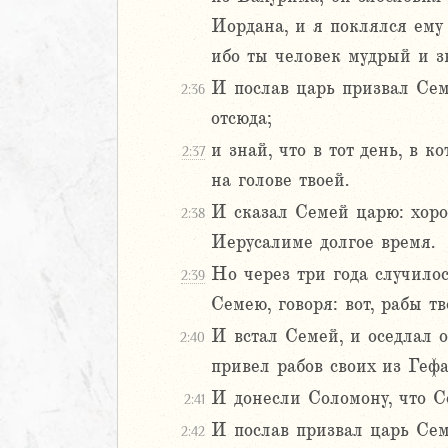
Иордана, и я поклялся ему 
ибо ты человек мудрый и зн
И послав царь призвал Сем
2:36
отсюда;
и знай, что в тот день, в 
2:37
на голове твоей.
И сказал Семей царю: хоро
2:38
Иерусалиме долгое время.
Но через три года случилос
2:39
Семею, говоря: вот, рабы тв
И встал Семей, и оседлал о
2:40
привел рабов своих из Гефа
И донесли Соломону, что С
2:41
И послав призвал царь Семе
2:42