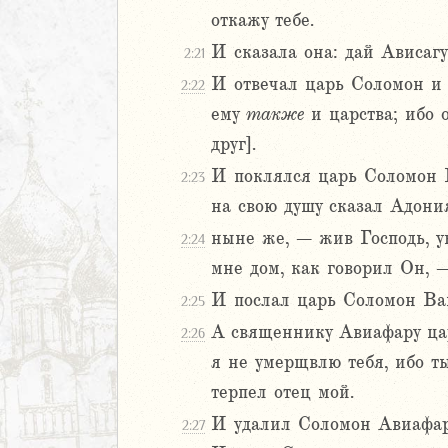
ь
откажу тебе.
И сказала она: дай Ависагу
ирь
2:21
И отвечал царь Соломон и 
2:22
ему
также
и царства; ибо 
иаст
друг].
Песней
И поклялся царь Соломон Го
рость
2:23
а
на свою душу сказал Адония
ныне же, – жив Господь, у
2:24
мне дом, как говорил Он, 
ия
И послал царь Соломон Ван
еремии
2:25
ие Иеремии
А священнику Авиафару цар
2:26
я не умерщвлю тебя, ибо т
иль
терпел отец мой.
л
И удалил Соломон Авиафара
2:27