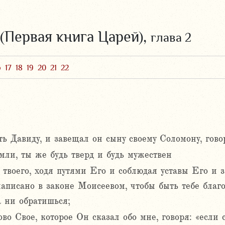
 (Первая книга Царей),
глава 2
6
17
18
19
20
21
22
ь Давиду, и завещал он сыну своему Соломону, гово
емли, ты же будь тверд и будь мужествен
 твоего, ходя путями Его и соблюдая уставы Его и 
написано в законе Моисеевом, чтобы быть тебе благ
а ни обратишься;
во Свое, которое Он сказал обо мне, говоря: «если 