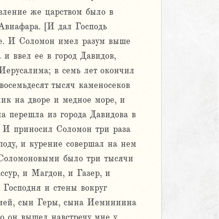
авление же царством было в
Авиафара. [И дал Господь
ре. И Соломон имел разум выше
 и ввел ее в город Давидов,
 Иерусалима; в семь лет окончил
 восемьдесят тысяч каменосеков
ник на дворе и медное море, и
на перешла из города Давидова в
а. И приносил Соломон три раза
оду, и курение совершал на нем
и Соломоновыми было три тысячи
сур, и Магдон, и Газер, и
 Господня и стены вокруг
емей, сын Геры, сына Иеминиина
о он вышел навстречу мне у