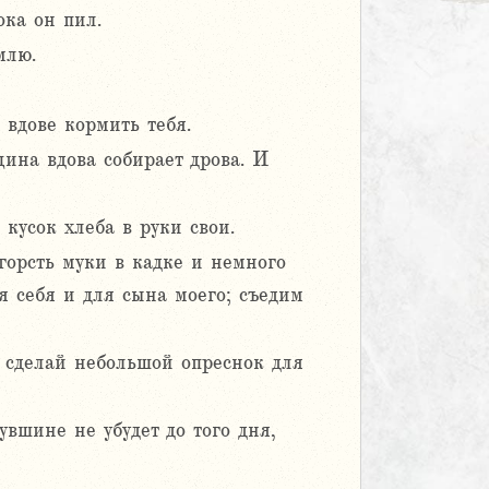
ока он пил.
млю.
 вдове кормить тебя.
щина вдова собирает дрова. И
 кусок хлеба в руки свои.
 горсть муки в кадке и немного
ля себя и для сына моего; съедим
го сделай небольшой опреснок для
увшине не убудет до того дня,