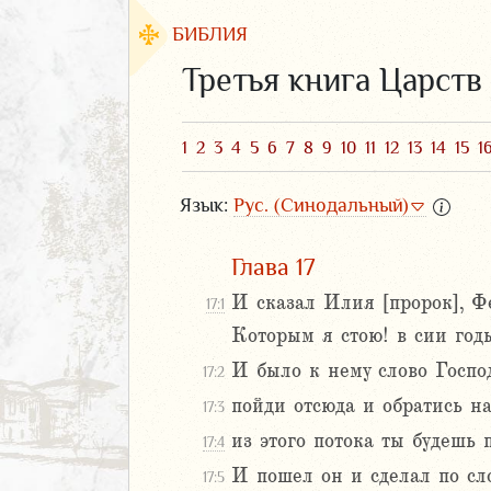
БИБЛИЯ
Третья книга Царств
1
2
3
4
5
6
7
8
9
10
11
12
13
14
15
1
Язык:
Рус. (Синодальный)
Глава 17
И сказал Илия [пророк], Ф
17:1
Которым я стою! в сии годы
ЗАВЕТ
И было к нему слово Госпо
17:2
пойди отсюда и обратись на
17:3
из этого потока ты будешь 
17:4
И пошел он и сделал по сло
17:5
аконие