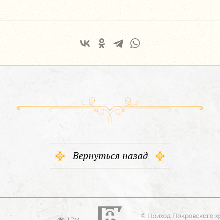
Вернуться назад
© Приход Покровского х
1.7M