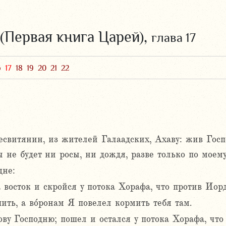
 (Первая книга Царей),
глава 17
6
17
18
19
20
21
22
есвитянин, из жителей Галаадских, Ахаву: жив Госп
 не будет ни росы, ни дождя, разве только по моему
дне:
 восток и скройся у потока Хорафа, что против Иор
пить, а во́ронам Я повелел кормить тебя там.
ву Господню; пошел и остался у потока Хорафа, что