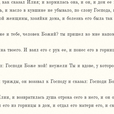
 как сказал Илия; и кормилась она, и он, и дом ее
, и масло в кувшине не убывало, по слову Господа,
ой женщины, хозяйки дома, и болезнь его была так 
не и тебе, человек Божий? ты пришел ко мне напо
на твоего. И взял его с рук ее, и понес его в горни
ал: Господи Боже мой! неужели Ты и вдове, у которо
 трижды, он воззвал к Господу и сказал: Господи Б
ии, и возвратилась душа отрока сего в него, и он 
 его из горницы в дом, и отдал его матери его, и с