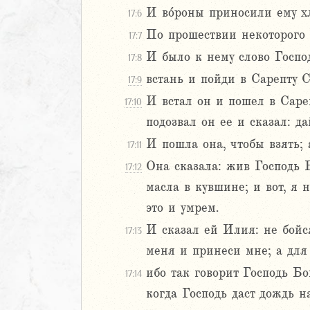
И во́роны приносили ему хл
17:6
Навин
Израилевы
По прошествии некоторого 
17:7
И было к нему слово Госпо
17:8
ств
встань и пойди в Сарепту 
17:9
рств
И встал он и пошел в Сареп
рств
17:10
подозвал он ее и сказал: д
2
И пошла она, чтобы взять; 
17:11
3
Она сказала: жив Господь Б
17:12
4
масла в кувшине; и вот, я 
5
6
это и умрем.
И сказал ей Илия: не бойся
17:13
8
меня и принеси мне; а для 
9
ибо так говорит Господь Бо
17:14
0
1
когда Господь даст дождь н