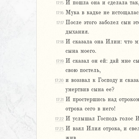
2
И пошла она и сделала так,
17:15
3
Мука в кадке не истощалась
17:16
4
После этого заболел сын эт
17:17
5
6
дыхания.
7
И сказала она Илии: что м
17:18
8
сына моего.
9
И сказал он ей: дай мне сы
17:19
20
1
свою постель,
22
и воззвал к Господу и сказ
17:20
рств
умертвив сына ее?
ралипоменон
И простершись над отроком
17:21
ралипоменон
отрока сего в него!
я
И услышал Господь голос Ил
17:22
дры
И взял Илия отрока, и свел
17:23
жив.