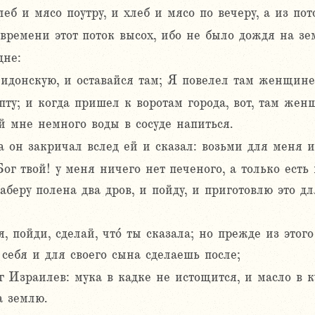
еб и мясо поутру, и хлеб и мясо по вечеру, а из пот
времени этот поток высох, ибо не было дождя на зе
дне:
Сидонскую, и оставайся там; Я повелел там женщине
ту; и когда пришел к воротам города, вот, там жен
ай мне немного воды в сосуде напиться.
а он закричал вслед ей и сказал: возьми для меня и
ог твой! у меня ничего нет печеного, а только есть
наберу полена два дров, и пойду, и приготовлю это д
, пойди, сделай, что́ ты сказала; но прежде из это
себя и для своего сына сделаешь после;
г Израилев: мука в кадке не истощится, и масло в к
а землю.