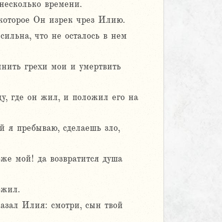
 несколько времени.
 которое Он изрек чрез Илию.
сильна, что не осталось в нем
мнить грехи мои и умертвить
цу, где он жил, и положил его на
й я пребываю, сделаешь зло,
оже мой! да возвратится душа
ожил.
казал Илия: смотри, сын твой