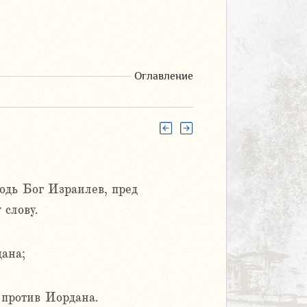
Оглавление
одь Бог Израилев, пред
 слову.
дана;
 против Иордана.