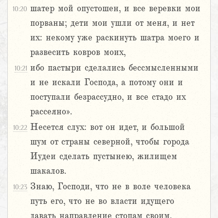
шатер мой опустошен, и все веревки мои
10:20
порваны; дети мои ушли от меня, и нет
их: некому уже раскинуть шатра моего и
развесить ковров моих,
ибо пастыри сделались бессмысленными
10:21
и не искали Господа, а потому они и
поступали безрассудно, и все стадо их
рассеяно».
Несется слух: вот он идет, и большой
10:22
шум от страны северной, чтобы города
Иудеи сделать пустынею, жилищем
шакалов.
Знаю, Господи, что не в воле человека
10:23
путь его, что не во власти идущего
давать направление стопам своим.