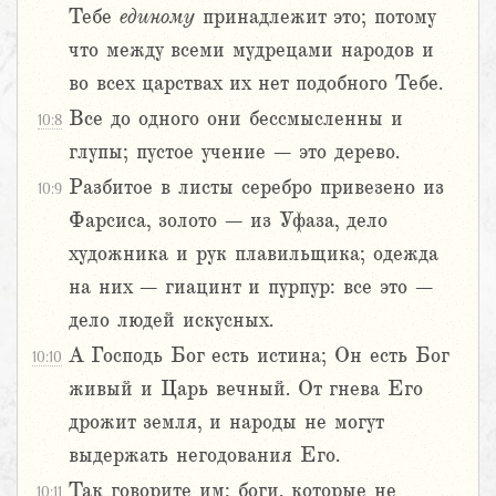
Тебе
единому
принадлежит это; потому
что между всеми мудрецами народов и
во всех царствах их нет подобного Тебе.
Все до одного они бессмысленны и
10:8
глупы; пустое учение – это дерево.
Разбитое в листы серебро привезено из
10:9
Фарсиса, золото – из Уфаза, дело
художника и рук плавильщика; одежда
на них – гиацинт и пурпур: все это –
дело людей искусных.
А Господь Бог есть истина; Он есть Бог
10:10
живый и Царь вечный. От гнева Его
дрожит земля, и народы не могут
выдержать негодования Его.
Так говорите им: боги, которые не
10:11