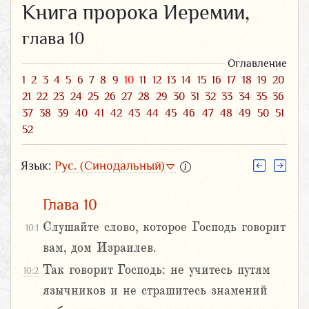
Книга пророка Иеремии,
глава 10
Оглавление
1
2
3
4
5
6
7
8
9
10
11
12
13
14
15
16
17
18
19
20
21
22
23
24
25
26
27
28
29
30
31
32
33
34
35
36
37
38
39
40
41
42
43
44
45
46
47
48
49
50
51
52
Язык:
Рус. (Синодальный)
Глава 10
Слушайте слово, которое Господь говорит
10:1
вам, дом Израилев.
Так говорит Господь: не учитесь путям
10:2
язычников и не страшитесь знамений