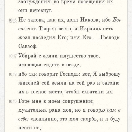
заблуждения; во время посещения их
они исчезнут.
Не такова, как их, доля Иакова; ибо
Бог
10:16
его
есть Творец всего, и Израиль есть
жезл наследия Его; имя Его – Господь
Саваоф.
Убирай с земли имущество твое,
10:17
имеющая сидеть в осаде;
ибо так говорит Господь: вот, Я выброшу
10:18
жителей сей земли на сей раз и загоню
их в тесное место, чтобы схватили их.
Горе мне в моем сокрушении;
10:19
мучительна рана моя, но я говорю
сам
в
себе:
«подлинно, это моя скорбь, и я буду
нести ее;