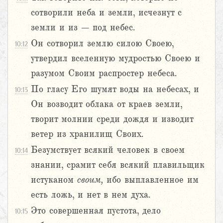
сотворили неба и земли, исчезнут с
земли и из – под небес.
Он сотворил землю силою Своею,
10:12
утвердил вселенную мудростью Своею и
разумом Своим распростер небеса.
По гласу Его шумят воды на небесах, и
10:13
Он возводит облака от краев земли,
творит молнии среди дождя и изводит
ветер из хранилищ Своих.
Безумствует всякий человек в своем
10:14
знании, срамит себя всякий плавильщик
истуканом
своим,
ибо выплавленное им
есть ложь, и нет в нем духа.
Это совершенная пустота, дело
10:15