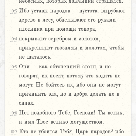
небесных, которых язычники страшатся.
Ибо уставы народов – пустота: вырубают
10:3
дерево в лесу, обделывают его руками
плотника при помощи топора,
покрывают серебром и золотом,
10:4
прикрепляют гвоздями и молотом, чтобы
не шаталось.
Они – как обточенный столп, и не
10:5
говорят; их носят, потому что ходить не
могут. Не бойтесь их, ибо они не могут
причинить зла, но и добра делать не в
силах.
Нет подобного Тебе, Господи! Ты велик,
10:6
и имя Твое велико могуществом.
Кто не убоится Тебя, Царь народов? ибо
10:7