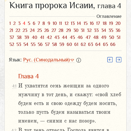
Книга пророка Исаии,
глава 4
Оглавление
1
2
3
4
5
6
7
8
9
10
11
12
13
14
15
16
17
18
19
20
21
22
23
24
25
26
27
28
29
30
31
32
33
34
35
36
37
38
39
40
41
42
43
44
45
46
47
48
49
50
51
52
53
54
55
56
57
58
59
60
61
62
63
64
65
66
Язык:
Рус. (Синодальный)
Глава 4
И ухватятся семь женщин за одного
4:1
мужчину в тот день, и скажут: «свой хлеб
будем есть и свою одежду будем носить,
только пусть будем называться твоим
именем, – сними с нас позор».
В тот день отрасль Господа явится в
4:2