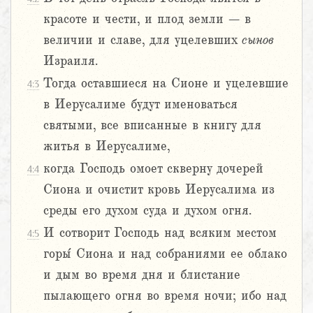
красоте и чести, и плод земли – в
величии и славе, для уцелевших
сынов
Израиля.
Тогда оставшиеся на Сионе и уцелевшие
4:3
в Иерусалиме будут именоваться
святыми, все вписанные в книгу для
житья в Иерусалиме,
когда Господь омоет скверну дочерей
4:4
Сиона и очистит кровь Иерусалима из
среды его духом суда и духом огня.
И сотворит Господь над всяким местом
4:5
горы́ Сиона и над собраниями ее облако
и дым во время дня и блистание
пылающего огня во время ночи; ибо над