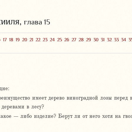
кииля,
глава 15
6
17
18
19
20
21
22
23
24
25
26
27
28
29
30
31
32
33
34
3
дне:
реимущество имеет дерево виноградной лозы перед 
деревами в лесу?
какое – либо изделие? Берут ли от него хотя на гво