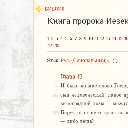
БИБЛИЯ
Книга пророка Иезе
1
2
3
4
5
6
7
8
9
10
11
12
13
14
15
1
47
48
Язык:
Рус. (Синодальный)
Глава 15
И было ко мне слово Госпо
15:1
ЗАВЕТ
сын человеческий! какое п
15:2
виноградной лозы – между 
Берут ли от него кусок на 
15:3
– либо вещь?
аконие