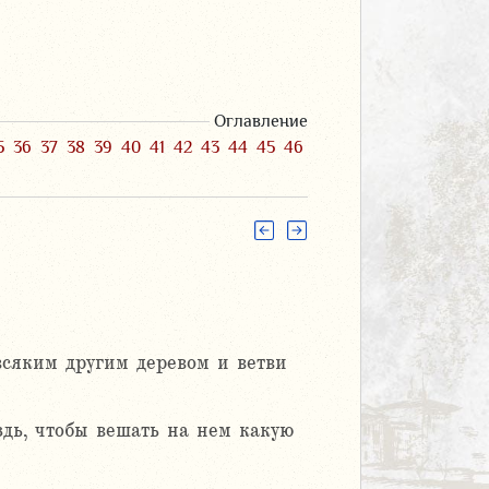
Оглавление
5
36
37
38
39
40
41
42
43
44
45
46
всяким другим деревом и ветви
здь, чтобы вешать на нем какую