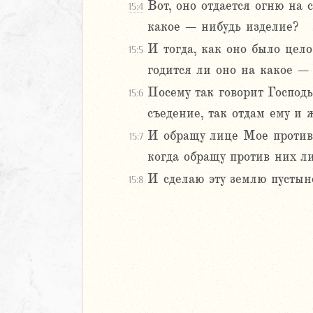
Вот, оно отдается огню на 
15:4
Навин
какое – нибудь изделие?
Израилевы
И тогда, как оно было цело,
15:5
ств
годится ли оно на какое –
рств
Посему так говорит Господ
15:6
рств
съедение, так отдам ему и
рств
И обращу лице Мое против н
15:7
ралипоменон
ралипоменон
когда обращу против них л
И сделаю эту землю пустыне
15:8
я
дры
ь
ирь