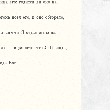
дина его: годится ли оно на
гонь поел его, и оно обгорело,
и лесными Я отдал огню на
их, – и узнаете, что Я Господь,
одь Бог.