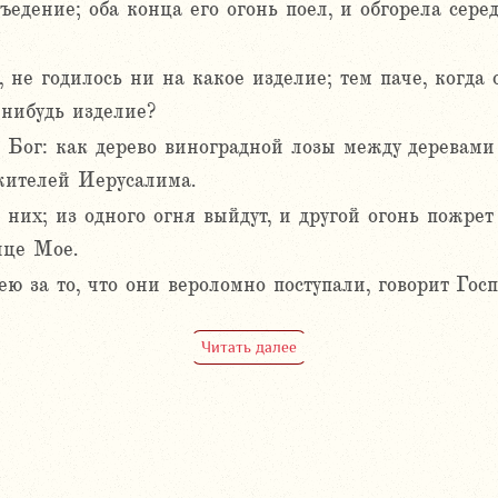
съедение; оба конца его огонь поел, и обгорела сере
 не годилось ни на какое изделие; тем паче, когда о
 нибудь изделие?
ь Бог: как дерево виноградной лозы между деревам
 жителей Иерусалима.
их; из одного огня выйдут, и другой огонь пожрет 
ице Мое.
ю за то, что они вероломно поступали, говорит Госп
Читать далее