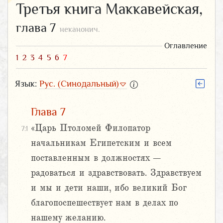
Третья книга Маккавейская,
глава 7
неканонич.
Оглавление
1
2
3
4
5
6
7
Язык:
Рус. (Синодальный)
Глава 7
«Царь Птоломей Филопатор
7:1
начальникам Египетским и всем
поставленным в должностях –
радоваться и здравствовать. Здравствуем
и мы и дети наши, ибо великий Бог
благопоспешествует нам в делах по
нашему желанию.