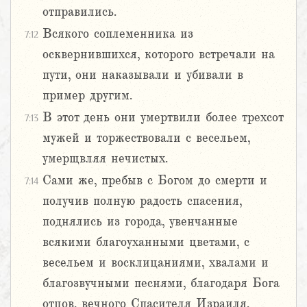
отправились.
Всякого соплеменника из
7:12
осквернившихся, которого встречали на
пути, они наказывали и убивали в
пример другим.
В этот день они умертвили более трехсот
7:13
мужей и торжествовали с весельем,
умерщвляя нечистых.
Сами же, пребыв с Богом до смерти и
7:14
получив полную радость спасения,
поднялись из города, увенчанные
всякими благоуханными цветами, с
весельем и восклицаниями, хвалами и
благозвучными песнями, благодаря Бога
отцов, вечного Спасителя Израиля.