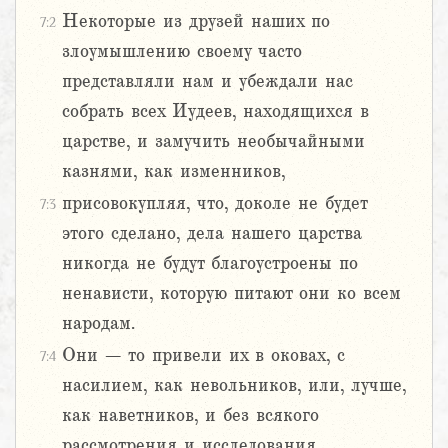
Некоторые из друзей наших по
7:2
злоумышлению своему часто
представляли нам и убеждали нас
собрать всех Иудеев, находящихся в
царстве, и замучить необычайными
казнями, как изменников,
присовокупляя, что, доколе не будет
7:3
этого сделано, дела нашего царства
никогда не будут благоустроены по
ненависти, которую питают они ко всем
народам.
Они – то привели их в оковах, с
7:4
насилием, как невольников, или, лучше,
как наветников, и без всякого
рассмотрения и исследования