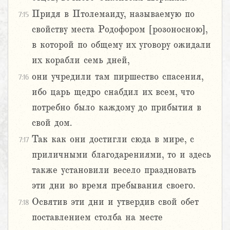
Придя в Птолемаиду, называемую по
7:15
свойству места Родофором [розоносною],
в которой по общему их уговору ожидали
их корабли семь дней,
они учредили там пиршество спасения,
7:16
ибо царь щедро снабдил их всем, что
потребно было каждому до прибытия в
свой дом.
Так как они достигли сюда в мире, с
7:17
приличными благодарениями, то и здесь
также установили весело праздновать
эти дни во время пребывания своего.
Освятив эти дни и утвердив свой обет
7:18
поставлением столба на месте