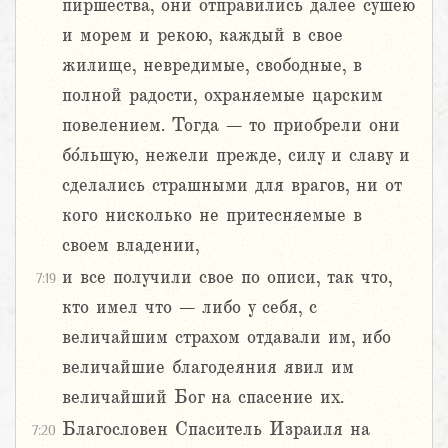
пиршества, они отправились далее сушею
и морем и рекою, каждый в свое
жилище, невредимые, свободные, в
полной радости, охраняемые царским
повелением. Тогда – то приобрели они
бо́льшую, нежели прежде, силу и славу и
сделались страшными для врагов, ни от
кого нисколько не притесняемые в
своем владении,
и все получили свое по описи, так что,
7:19
кто имел что – либо у себя, с
величайшим страхом отдавали им, ибо
величайшие благодеяния явил им
величайший Бог на спасение их.
Благословен Спаситель Израиля на
7:20