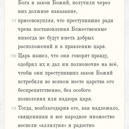
Бога и закон Божий, получили через
них должное наказание,
присовокупляя, что преступившие ради
7:9
чрева постановления Божественные
никогда не будут иметь добрых
расположений и к правлению царя.
Царь нашел, что они говорят правду,
7:10
одобрил их и дал им полномочие на всё,
чтобы они преступивших закон Божий
истребили во всяком месте царства его
беспрепятственно, без особого
позволения или надзора царя.
Тогда, возблагодарив его, как надлежало,
7:11
священники и все народное множество
воспели «аллилуия» и радостно