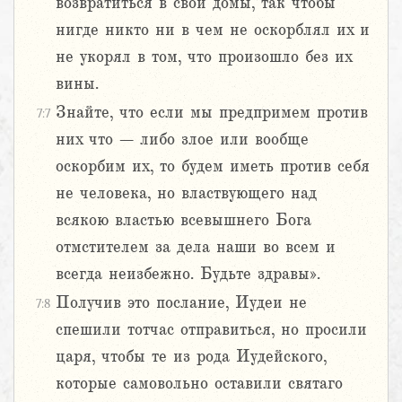
возвратиться в свои домы, так чтобы
нигде никто ни в чем не оскорблял их и
не укорял в том, что произошло без их
вины.
Знайте, что если мы предпримем против
7:7
них что – либо злое или вообще
оскорбим их, то будем иметь против себя
не человека, но властвующего над
всякою властью всевышнего Бога
отмстителем за дела наши во всем и
всегда неизбежно. Будьте здравы».
Получив это послание, Иудеи не
7:8
спешили тотчас отправиться, но просили
царя, чтобы те из рода Иудейского,
которые самовольно оставили святаго