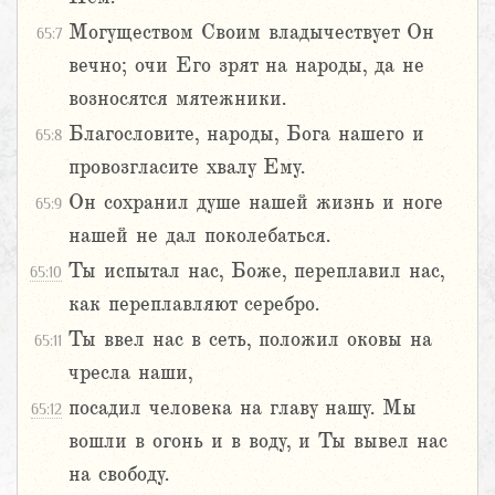
Могуществом Своим владычествует Он
65:7
вечно; очи Его зрят на народы, да не
возносятся мятежники.
Благословите, народы, Бога нашего и
65:8
провозгласите хвалу Ему.
Он сохранил душе нашей жизнь и ноге
65:9
нашей не дал поколебаться.
Ты испытал нас, Боже, переплавил нас,
65:10
как переплавляют серебро.
Ты ввел нас в сеть, положил оковы на
65:11
чресла наши,
посадил человека на главу нашу. Мы
65:12
вошли в огонь и в воду, и Ты вывел нас
на свободу.