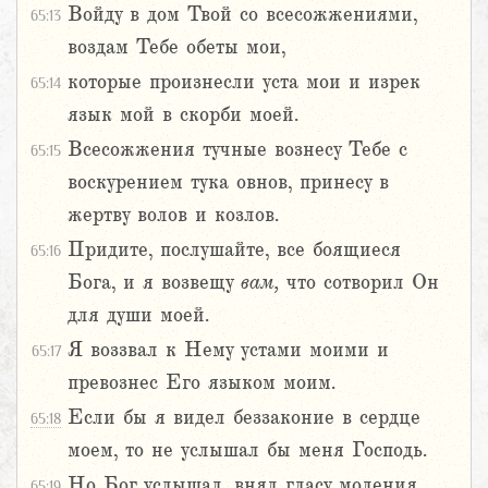
Войду в дом Твой со всесожжениями,
65:13
воздам Тебе обеты мои,
которые произнесли уста мои и изрек
65:14
язык мой в скорби моей.
Всесожжения тучные вознесу Тебе с
65:15
воскурением тука овнов, принесу в
жертву волов и козлов.
Придите, послушайте, все боящиеся
65:16
Бога, и я возвещу
вам,
что сотворил Он
для души моей.
Я воззвал к Нему устами моими и
65:17
превознес Его языком моим.
Если бы я видел беззаконие в сердце
65:18
моем, то не услышал бы меня Господь.
Но Бог услышал, внял гласу моления
65:19