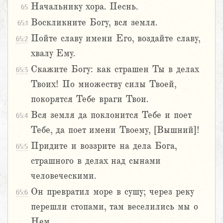
Начальнику хора. Песнь.
65
Воскликните Богу, вся земля.
65:1
Пойте славу имени Его, воздайте славу,
65:2
хвалу Ему.
Скажите Богу: как страшен Ты в делах
65:3
Твоих! По множеству силы Твоей,
покорятся Тебе враги Твои.
Вся земля да поклонится Тебе и поет
65:4
Тебе, да поет имени Твоему, [Вышний]!
Придите и воззрите на дела Бога,
65:5
страшного в делах над сынами
человеческими.
Он превратил море в сушу; через реку
65:6
перешли стопами, там веселились мы о
Нем.