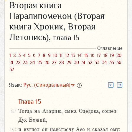
Вторая книга
Паралипоменон (Вторая
книга Хроник, Вторая
Летопись),
глава 15
Оглавление
1
2
3
4
5
6
7
8
9
10
11
12
13
14
15
16
17
18
19
20
21
22
23
24
25
26
27
28
29
30
31
32
33
34
35
36
37
Язык:
Рус. (Синодальный)
Глава 15
Тогда на Азарию, сына Одедова, сошел
15:1
Дух Божий,
и вышел он навстречу Асе и сказал ему:
15:2