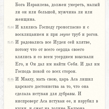
Бога Израилева, должен умереть, малый
ли он или большой, мужчина ли или
женщина.
И клялись Господу громогласно и с
15:14
восклицанием и при
звуке
труб и рогов.
И радовались все Иудеи сей клятве,
15:15
потому что от всего сердца своего
клялись и со всем усердием взыскали
Его, и Он дал им найти Себя. И дал им
Господь покой со всех сторон.
И Мааху, мать свою, царь Аса лишил
15:16
царского достоинства за то, что она
сделала истукан для дубравы. И
ниспроверг Аса истукан ее, и изрубил в
куски, и сжег на долине Кедрона.