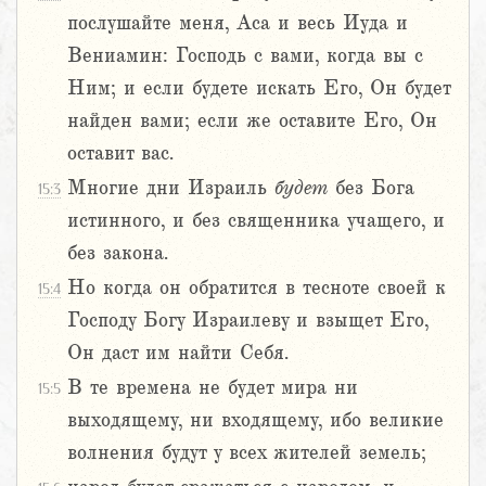
послушайте меня, Аса и весь Иуда и
Вениамин: Господь с вами, когда вы с
Ним; и если будете искать Его, Он будет
найден вами; если же оставите Его, Он
оставит вас.
Многие дни Израиль
будет
без Бога
15:3
истинного, и без священника учащего, и
без закона.
Но когда он обратится в тесноте своей к
15:4
Господу Богу Израилеву и взыщет Его,
Он даст им найти Себя.
В те времена не будет мира ни
15:5
выходящему, ни входящему, ибо великие
волнения будут у всех жителей земель;