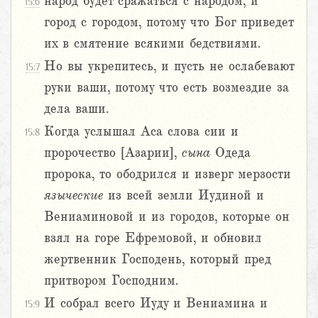
народ будет сражаться с народом, и
15:6
город с городом, потому что Бог приведет
их в смятение всякими бедствиями.
Но вы укрепитесь, и пусть не ослабевают
15:7
руки ваши, потому что есть возмездие за
дела ваши.
Когда услышал Аса слова сии и
15:8
пророчество [Азарии],
сына
Одеда
пророка, то ободрился и изверг мерзости
языческие
из всей земли Иудиной и
Вениаминовой и из городов, которые он
взял на горе Ефремовой, и обновил
жертвенник Господень, который пред
притвором Господним.
И собрал всего Иуду и Вениамина и
15:9