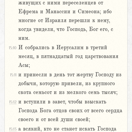
живущих с ними переселенцев от
Ефрема и Манассии и Симеона; ибо
многие от Израиля перешли к нему,
когда увидели, что Господь, Бог его, с
ним.
И собрались в Иерусалим в третий
15:10
месяц, в пятнадцатый год царствования
Асы;
и принесли в день тот жертву Господу из
15:11
добычи, которую привели, из крупного
скота семьсот и из мелкого семь тысяч;
и вступили в завет, чтобы взыскать
15:12
Господа Бога отцов своих от всего сердца
своего и от всей души своей;
а всякий, кто не станет искать Господа
15:13