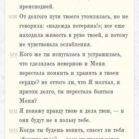
преисподней.
От долгого пути твоего утомлялась, но не
57:10
говорила: «надежда потеряна!»; все еще
находила живость в руке твоей, и потому
не чувствовала ослабления.
Кого же ты испугалась и устрашилась,
57:11
что сделалась неверною и Меня
перестала помнить и хранить в твоем
сердце? не оттого ли, что Я молчал, и
притом долго, ты перестала бояться
Меня?
Я покажу правду твою и дела твои, – и
57:12
они будут не в пользу тебе.
Когда ты будешь вопить, спасет ли тебя
57:13