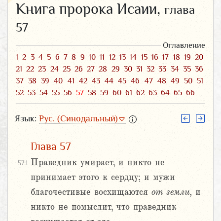
Книга пророка Исаии,
глава
57
Оглавление
1
2
3
4
5
6
7
8
9
10
11
12
13
14
15
16
17
18
19
20
21
22
23
24
25
26
27
28
29
30
31
32
33
34
35
36
37
38
39
40
41
42
43
44
45
46
47
48
49
50
51
52
53
54
55
56
57
58
59
60
61
62
63
64
65
66
Язык:
Рус. (Синодальный)
Глава 57
Праведник умирает, и никто не
57:1
принимает этого к сердцу; и мужи
благочестивые восхищаются
от
земли,
и
никто не помыслит, что праведник