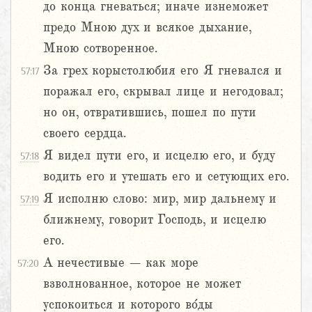
до конца гневаться; иначе изнеможет
предо Мною дух и всякое дыхание,
Мною сотворенное.
За грех корыстолюбия его Я гневался и
57:17
поражал его, скрывал лице и негодовал;
но он, отвратившись, пошел по пути
своего сердца.
Я видел пути его, и исцелю его, и буду
57:18
водить его и утешать его и сетующих его.
Я исполню слово: мир, мир дальнему и
57:19
ближнему, говорит Господь, и исцелю
его.
А нечестивые – как море
57:20
взволнованное, которое не может
успокоиться и которого во́ды