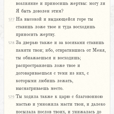
возлияние и приносишь жертвы: могу ли
Я быть доволен этим?
На высокой и выдающейся горе ты
57:7
ставишь ложе твое и туда восходишь
приносить жертву.
За дверью также и за косяками ставишь
57:8
памяти твои; ибо, отвратившись от Меня,
ты обнажаешься и восходишь;
распространяешь ложе твое и
договариваешься с теми из них, с
которыми любишь лежать,
высматриваешь место.
Ты ходила также к царю с благовонною
57:9
мастью и умножила масти твои, и далеко
посылала послов твоих, и унижалась до