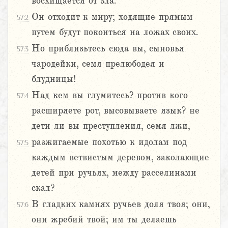
восхищается от зла.
Он отходит к миру; ходящие прямым
57:2
путем будут покоиться на ложах своих.
Но приблизьтесь сюда вы, сыновья
57:3
чародейки, семя прелюбодея и
блудницы!
Над кем вы глумитесь? против кого
57:4
расширяете рот, высовываете язык? не
дети ли вы преступления, семя лжи,
разжигаемые похотью к идолам под
57:5
каждым ветвистым деревом, заколающие
детей при ручьях, между расселинами
скал?
В гладких камнях ручьев доля твоя; они,
57:6
они жребий твой; им ты делаешь