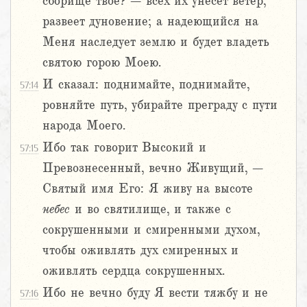
сборище твое? – всех их унесет ветер,
развеет дуновение; а надеющийся на
Меня наследует землю и будет владеть
святою горою Моею.
И сказал: поднимайте, поднимайте,
57:14
ровняйте путь, убирайте преграду с пути
народа Моего.
Ибо так говорит Высокий и
57:15
Превознесенный, вечно Живущий, –
Святый имя Его: Я живу на высоте
небес
и во святилище, и также с
сокрушенными и смиренными духом,
чтобы оживлять дух смиренных и
оживлять сердца сокрушенных.
Ибо не вечно буду Я вести тяжбу и не
57:16