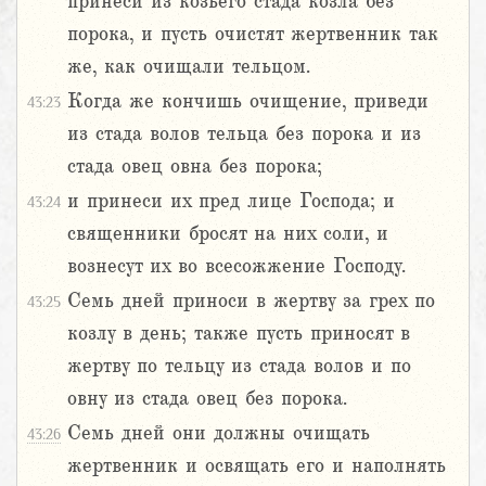
принеси из козьего стада козла без
порока, и пусть очистят жертвенник так
же, как очищали тельцом.
Когда же кончишь очищение, приведи
43:23
из стада волов тельца без порока и из
стада овец овна без порока;
и принеси их пред лице Господа; и
43:24
священники бросят на них соли, и
вознесут их во всесожжение Господу.
Семь дней приноси в жертву за грех по
43:25
козлу в день; также пусть приносят в
жертву по тельцу из стада волов и по
овну из стада овец без порока.
Семь дней они должны очищать
43:26
жертвенник и освящать его и наполнять