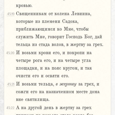
кровью.
Священникам от колена Левиина,
43:19
которые из племени Садока,
приближающимся ко Мне, чтобы
служить Мне, говорит Господь Бог, дай
тельца из стада волов, в жертву за грех.
И возьми крови его, и покропи на
43:20
четыре рога его, и на четыре угла
площадки, и на пояс кругом, и так
очисти его и освяти его.
И возьми тельца,
в жертву
за грех, и
43:21
сожги его на назначенном месте дома
вне святилища.
А на другой день в жертву за грех
43:22