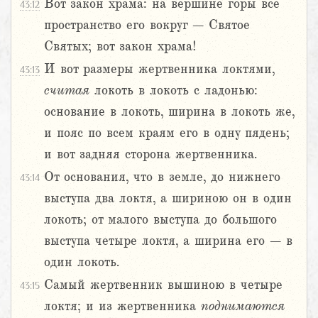
Вот закон храма: на вершине горы все
43:12
пространство его вокруг – Святое
Святых; вот закон храма!
И вот размеры жертвенника локтями,
43:13
считая
локоть в локоть с ладонью:
основание в локоть, ширина в локоть же,
и пояс по всем краям его в одну пядень;
и вот задняя сторона жертвенника.
От основания, что в земле, до нижнего
43:14
выступа два локтя, а шириною он в один
локоть; от малого выступа до большого
выступа четыре локтя, а ширина его – в
один локоть.
Самый жертвенник вышиною в четыре
43:15
локтя; и из жертвенника
поднимаются