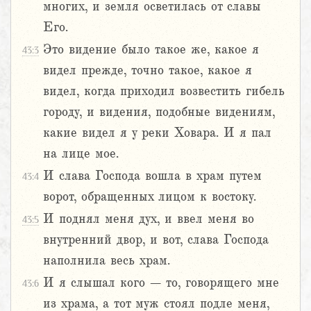
многих, и земля осветилась от славы
Его.
Это видение было такое же, какое я
43:3
видел прежде, точно такое, какое я
видел, когда приходил возвестить гибель
городу, и видения, подобные видениям,
какие видел я у реки Ховара. И я пал
на лице мое.
И слава Господа вошла в храм путем
43:4
ворот, обращенных лицом к востоку.
И поднял меня дух, и ввел меня во
43:5
внутренний двор, и вот, слава Господа
наполнила весь храм.
И я слышал кого – то, говорящего мне
43:6
из храма, а тот муж стоял подле меня,