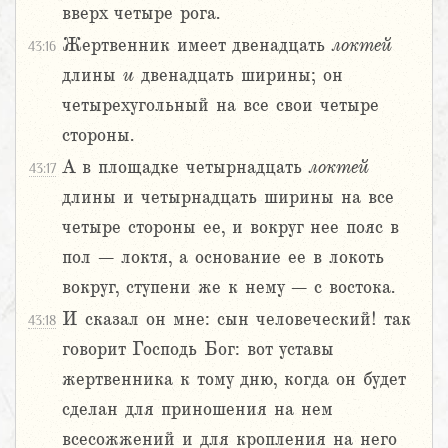
вверх четыре рога.
Жертвенник имеет двенадцать
локтей
43:16
длины
и
двенадцать ширины; он
четырехугольный на все свои четыре
стороны.
А в площадке четырнадцать
локтей
43:17
длины и четырнадцать ширины на все
четыре стороны ее, и вокруг нее пояс в
пол – локтя, а основание ее в локоть
вокруг, ступени же к нему – с востока.
И сказал он мне: сын человеческий! так
43:18
говорит Господь Бог: вот уставы
жертвенника к тому дню, когда он будет
сделан для приношения на нем
всесожжений и для кропления на него