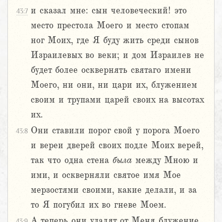
и сказал мне: сын человеческий! это
43:7
место престола Моего и место стопам
ног Моих, где Я буду жить среди сынов
Израилевых во веки; и дом Израилев не
будет более осквернять святаго имени
Моего, ни они, ни цари их, блужением
своим и трупами царей своих на высотах
их.
Они ставили порог свой у порога Моего
43:8
и вереи дверей своих подле Моих верей,
так что одна стена
была
между Мною и
ими, и оскверняли святое имя Мое
мерзостями своими, какие делали, и за
то Я погубил их во гневе Моем.
А теперь они удалят от Меня блужение
43:9