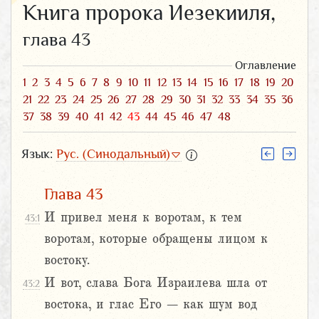
Книга пророка Иезекииля,
глава 43
Оглавление
1
2
3
4
5
6
7
8
9
10
11
12
13
14
15
16
17
18
19
20
21
22
23
24
25
26
27
28
29
30
31
32
33
34
35
36
37
38
39
40
41
42
43
44
45
46
47
48
Язык:
Рус. (Синодальный)
Глава 43
И привел меня к воротам, к тем
43:1
воротам, которые обращены лицом к
востоку.
И вот, слава Бога Израилева шла от
43:2
востока, и глас Его – как шум вод