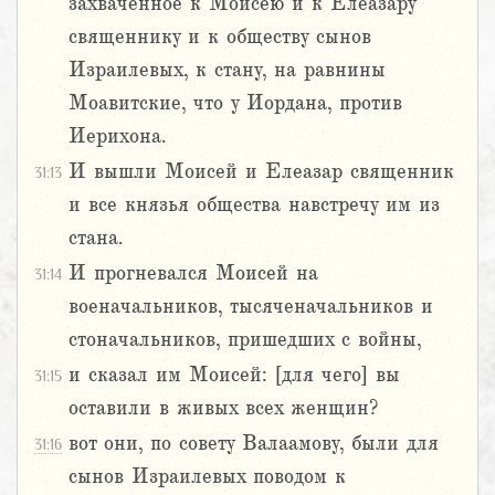
захваченное к Моисею и к Елеазару
священнику и к обществу сынов
Израилевых, к стану, на равнины
Моавитские, что у Иордана, против
Иерихона.
И вышли Моисей и Елеазар священник
31:13
и все князья общества навстречу им из
стана.
И прогневался Моисей на
31:14
военачальников, тысяченачальников и
стоначальников, пришедших с войны,
и сказал им Моисей: [для чего] вы
31:15
оставили в живых всех женщин?
вот они, по совету Валаамову, были для
31:16
сынов Израилевых поводом к