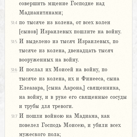
совершить мщение Господне над
Мадианитянами;
по тысяче из колена, от всех колен
31:4
[сынов] Израилевых пошлите на войну.
И выделено из тысяч Израилевых, по
31:5
тысяче из колена, двенадцать тысяч
вооруженных на войну.
И послал их Моисей на войну, по
31:6
тысяче из колена, их и Финееса, сына
Елеазара, [сына Аарона,] священника,
на войну, и в руке его священные сосуды
и трубы для тревоги.
И пошли войною на Мадиама, как
31:7
повелел Господь Моисею, и убили всех
мужеского пола;