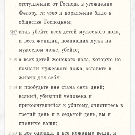
отступлению от Господа в угождение
Фегору,
за
что
и поражение было в
обществе Господнем;
итак убейте всех детей мужеского пола,
31:17
и всех женщин, познавших мужа на
мужеском ложе, убейте;
а всех детей женского пола, которые не
31:18
познали мужеского ложа, оставьте в
живых для себя;
и пробудьте вне стана семь дней;
31:19
всякий, убивший человека и
прикоснувшийся к убитому, очиститесь в
третий день и в седьмой день, вы и
пленные ваши;
и все одежды, и все кожаные вещи, и
31:20