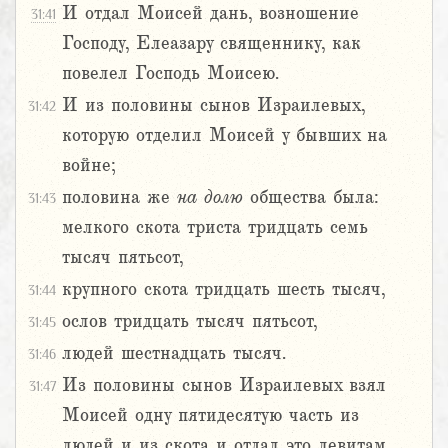
И отдал Моисей дань, возношение
31:41
Господу, Елеазару священнику, как
повелел Господь Моисею.
И из половины сынов Израилевых,
31:42
которую отделил Моисей у бывших на
войне;
половина же
на
долю
общества была:
31:43
мелкого скота триста тридцать семь
тысяч пятьсот,
крупного скота тридцать шесть тысяч,
31:44
ослов тридцать тысяч пятьсот,
31:45
людей шестнадцать тысяч.
31:46
Из половины сынов Израилевых взял
31:47
Моисей одну пятидесятую часть из
людей и из скота и отдал это левитам,