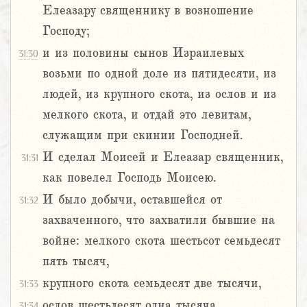
Елеазару священнику в возношение
Господу;
и из половины сынов Израилевых
31:30
возьми по одной доле из пятидесяти, из
людей, из крупного скота, из ослов и из
мелкого скота, и отдай это левитам,
служащим при скинии Господней.
И сделал Моисей и Елеазар священник,
31:31
как повелел Господь Моисею.
И было добычи, оставшейся от
31:32
захваченного, что захватили бывшие на
войне: мелкого скота шестьсот семьдесят
пять тысяч,
крупного скота семьдесят две тысячи,
31:33
ослов шестьдесят одна тысяча,
31:34