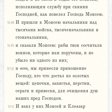
исполняющим службу при скинии
Господней, как повелел Господь Моисею.
И пришли к Моисею начальники над
31:48
тысячами войска, тысяченачальники и
стоначальники,
и сказали Моисею: рабы твои сосчитали
31:49
воинов, которые нам поручены, и не
убыло ни одного из них;
и
вот,
мы принесли приношение
31:50
Господу, кто что достал из золотых
вещей: цепочки, запястья, перстни,
серьги и привески, для очищения душ
наших пред Господом.
И взял у них Моисей и Елеазар
31:51