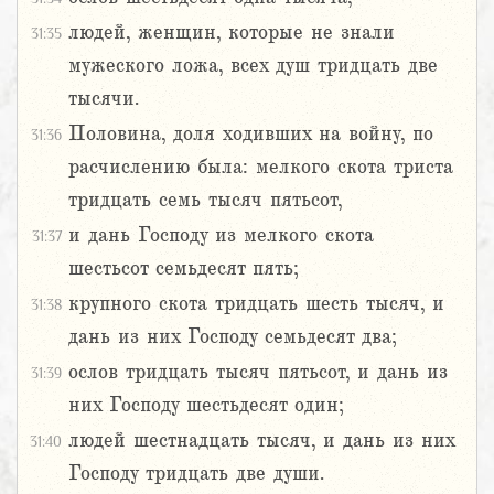
людей, женщин, которые не знали
31:35
мужеского ложа, всех душ тридцать две
тысячи.
Половина, доля ходивших на войну, по
31:36
расчислению была: мелкого скота триста
тридцать семь тысяч пятьсот,
и дань Господу из мелкого скота
31:37
шестьсот семьдесят пять;
крупного скота тридцать шесть тысяч, и
31:38
дань из них Господу семьдесят два;
ослов тридцать тысяч пятьсот, и дань из
31:39
них Господу шестьдесят один;
людей шестнадцать тысяч, и дань из них
31:40
Господу тридцать две души.