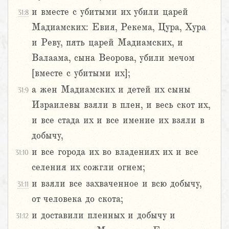
и вместе с убитыми их убили царей
31:8
Мадиамских: Евия, Рекема, Цура, Хура
и Реву, пять царей Мадиамских, и
Валаама, сына Веорова, убили мечом
[вместе с убитыми их];
а жен Мадиамских и детей их сыны
31:9
Израилевы взяли в плен, и весь скот их,
и все стада их и все имение их взяли в
добычу,
и все города их во владениях их и все
31:10
селения их сожгли огнем;
и взяли все захваченное и всю добычу,
31:11
от человека до скота;
и доставили пленных и добычу и
31:12