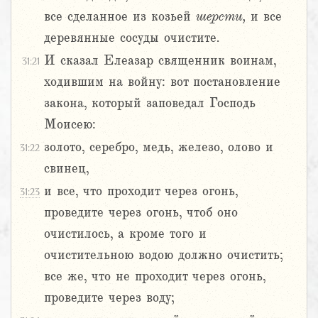
все сделанное из козьей
шерсти,
и все
деревянные сосуды очистите.
И сказал Елеазар священник воинам,
31:21
ходившим на войну: вот постановление
закона, который заповедал Господь
Моисею:
золото, серебро, медь, железо, олово и
31:22
свинец,
и все, что проходит через огонь,
31:23
проведите через огонь, чтоб оно
очистилось, а кроме того и
очистительною водою должно очистить;
все же, что не проходит через огонь,
проведите через воду;