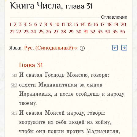
Книга Числа,
глава 31
Оглавление
1
2
3
4
5
6
7
8
9
10
11
12
13
14
15
16
17
18
19
20
21
22
23
24
25
26
27
28
29
30
31
32
33
34
35
36
Язык:
Рус. (Синодальный)
Глава 31
И сказал Господь Моисею, говоря:
31:1
отмсти Мадианитянам за сынов
31:2
Израилевых, и после отойдешь к народу
твоему.
И сказал Моисей народу, говоря:
31:3
вооружите из себя людей на войну,
чтобы они пошли против Мадианитян,